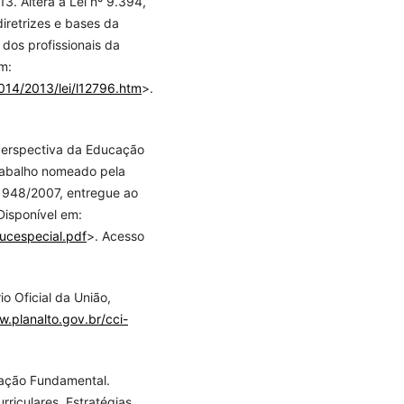
13. Altera a Lei nº 9.394,
iretrizes e bases da
dos profissionais da
m:
2014/2013/lei/l12796.htm
>.
 Perspectiva da Educação
rabalho nomeado pela
º 948/2007, entregue ao
Disponível em:
ducespecial.pdf
>. Acesso
o Oficial da União,
w.planalto.gov.br/cci-
cação Fundamental.
riculares. Estratégias