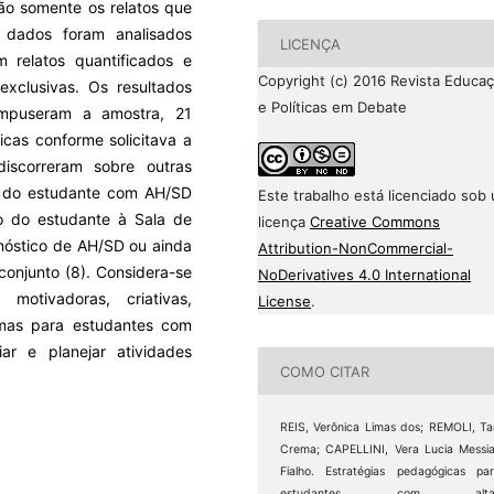
são somente os relatos que
 dados foram analisados
LICENÇA
 relatos quantificados e
Copyright (c) 2016 Revista Educa
exclusivas. Os resultados
e Políticas em Debate
mpuseram a amostra, 21
cas conforme solicitava a
iscorreram sobre outras
cas do estudante com AH/SD
Este trabalho está licenciado sob
ão do estudante à Sala de
licença
Creative Commons
gnóstico de AH/SD ou ainda
Attribution-NonCommercial-
conjunto (8). Considera-se
NoDerivatives 4.0 International
 motivadoras, criativas,
License
.
nimas para estudantes com
ar e planejar atividades
COMO CITAR
REIS, Verônica Limas dos; REMOLI, Ta
Crema; CAPELLINI, Vera Lucia Messi
Fialho. Estratégias pedagógicas pa
estudantes com alta