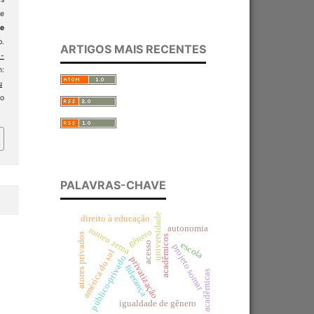
de
e
p.
ARTIGOS MAIS RECENTES
-
:
u
so
PALAVRAS-CHAVE
universidade
direito à educação
autonomia
romeu zema
gênero
atores privados
acadêmicos
acesso
escola
projeto somar
américa do sul
público-privado
privatização
liderança
acadêmicas
igualdade de gênero