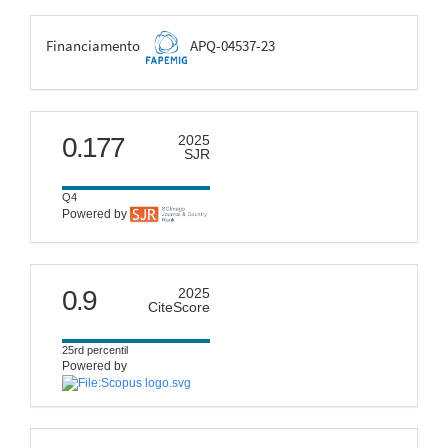
FAPEMIG
Financiamento
APQ-04537-23
scimago
0.177
2025
SJR
Q4
Powered by
citescore
0.9
2025
CiteScore
25rd percentil
Powered by