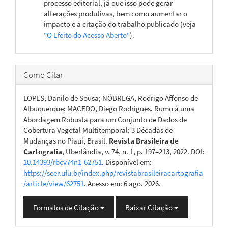
processo editorial, já que isso pode gerar
alterações produtivas, bem como aumentar o
impacto e a citação do trabalho publicado (veja
"O Efeito do Acesso Aberto"
).
Como Citar
LOPES, Danilo de Sousa; NÓBREGA, Rodrigo Affonso de
Albuquerque; MACEDO, Diego Rodrigues. Rumo à uma
Abordagem Robusta para um Conjunto de Dados de
Cobertura Vegetal Multitemporal: 3 Décadas de
Mudanças no Piauí, Brasil.
Revista Brasileira de
Cartografia
, Uberlândia, v. 74, n. 1, p. 197–213, 2022. DOI:
10.14393/rbcv74n1-62751
. Disponível em:
https://seer.ufu.br/index.php/revistabrasileiracartografia
/article/view/62751
. Acesso em: 6 ago. 2026.
Formatos de Citação
Baixar Citação