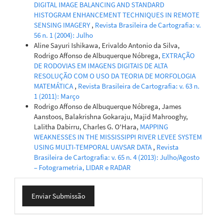
DIGITAL IMAGE BALANCING AND STANDARD
10.21680/2447-3359.2025v11n1ID39648
HISTOGRAM ENHANCEMENT TECHNIQUES IN REMOTE
SENSING IMAGERY
,
Revista Brasileira de Cartografia: v.
56 n. 1 (2004): Julho
Aline Sayuri Ishikawa, Erivaldo Antonio da Silva,
Rodrigo Affonso de Albuquerque Nóbrega,
EXTRAÇÃO
DE RODOVIAS EM IMAGENS DIGITAIS DE ALTA
RESOLUÇÃO COM O USO DA TEORIA DE MORFOLOGIA
MATEMÁTICA
,
Revista Brasileira de Cartografia: v. 63 n.
1 (2011): Março
Rodrigo Affonso de Albuquerque Nóbrega, James
Aanstoos, Balakrishna Gokaraju, Majid Mahrooghy,
Lalitha Dabirru, Charles G. O'Hara,
MAPPING
WEAKNESSES IN THE MISSISSIPPI RIVER LEVEE SYSTEM
USING MULTI-TEMPORAL UAVSAR DATA
,
Revista
Brasileira de Cartografia: v. 65 n. 4 (2013): Julho/Agosto
– Fotogrametria, LIDAR e RADAR
Enviar
Enviar Submissão
Submissão