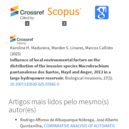
1
2
Karoline H. Madureira, Marden S. Linares, Marcos Callisto
(2025)
Influence of local environmental factors on the
distribution of the invasive species Macrobrachium
pantanalense dos Santos, Hayd and Anger, 2013 in a
large hydropower reservoir.
Biological Invasions, 27(5).
10.1007/s10530-025-03582-9
Artigos mais lidos pelo mesmo(s)
Nero M.A.
(2025-01-06)
autor(es)
Analysis of the Evolution of Deforestation in the Cerrado
Biome in the State of Minas Gerais using the DETER
Rodrigo Affonso de Albuquerque Nóbrega, José Alberto
System and Images from the Amazônia-1 Satellite.
Quintanilha,
COMPARATIVE ANALYSIS OF AUTOMATIC
Revista De Geociencias do Nordeste, 11(1), 866-878.