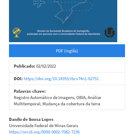
PDF (Inglês)
Publicado:
02/02/2022
DOI:
https://doi.org/10.14393/rbcv74n1-62751
Palavras-chave:
Registro Automático de Imagens, OBIA, Análise
Multitemporal, Mudança da cobertura da terra
Conteúdo
Danilo de Sousa Lopes
Universidade Federal de Minas Gerais
do
https://orcid.org/0000-0002-7082-7236