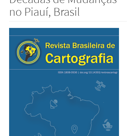
no Piauí, Brasil
Barra
lateral
de
artigos