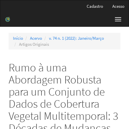
Navegação
Cadastro
Acesso
Principal
Conteúdo
Toggl
principal
navig
Barra
Lateral
Início
Acervo
v. 74 n. 1 (2022): Janeiro/Março
Artigos Originais
Rumo à uma
Abordagem Robusta
para um Conjunto de
Dados de Cobertura
Vegetal Multitemporal: 3
Décadas de Mudanças