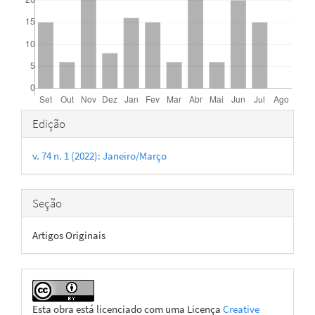
Detalhes
Edição
do
v. 74 n. 1 (2022): Janeiro/Março
artigo
Seção
Artigos Originais
Esta obra está licenciado com uma Licença
Creative