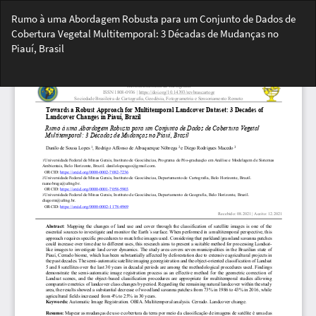
Voltar
Rumo à uma Abordagem Robusta para um Conjunto de Dados de
aos
Cobertura Vegetal Multitemporal: 3 Décadas de Mudanças no
Detalhes
Piauí, Brasil
do
Artigo
Bai
Ba
PD