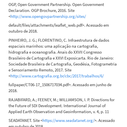
OGP, Open Government Partnership. Open Government
Declaration. OGP Brochure, 2016. Site
<
http://www.opengovpartnership.org/sites/
default/files/attachments/leaflet_web.pdf>. Acessado em
outubro de 2018.
PINHEIRO, J. G.; FLORENTINO, C. Infraestrutura de dados
espaciais marinhos: uma aplicação na cartografia,
hidrografia e oceanografia. Anais do XXVII Congresso
Brasileiro de Cartografia e XXVI Exposicarta. Rio de Janeiro:
Sociedade Brasileira de Cartografia, Geodésia, Fotogrametria
e Sensoriamento Remoto, 2017. Site
<
http://www.cartografia.org.br/cbc/2017/trabalhos/6/
fullpaper/CT06-17_1506717034.pdf>. Acessado em junho de
2018.
RAJABIFARD, A.; FEENEY, M.; WILLIAMSON, I. P. Directions for
the Future of SDI Development. International Journal of
Applied Earth Observation and Geoinformation, v. 4, p. 11
SEADATANET. Site <
https://www.seadatanet.org/
>. Acessado
em outubro de 2018.