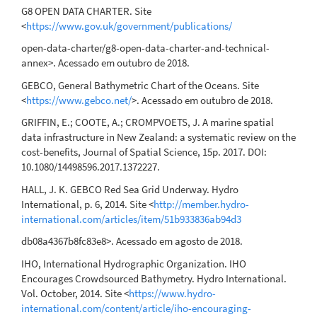
G8 OPEN DATA CHARTER. Site
<
https://www.gov.uk/government/publications/
open-data-charter/g8-open-data-charter-and-technical-
annex>. Acessado em outubro de 2018.
GEBCO, General Bathymetric Chart of the Oceans. Site
<
https://www.gebco.net/
>. Acessado em outubro de 2018.
GRIFFIN, E.; COOTE, A.; CROMPVOETS, J. A marine spatial
data infrastructure in New Zealand: a systematic review on the
cost-benefits, Journal of Spatial Science, 15p. 2017. DOI:
10.1080/14498596.2017.1372227.
HALL, J. K. GEBCO Red Sea Grid Underway. Hydro
International, p. 6, 2014. Site <
http://member.hydro-
international.com/articles/item/51b933836ab94d3
db08a4367b8fc83e8>. Acessado em agosto de 2018.
IHO, International Hydrographic Organization. IHO
Encourages Crowdsourced Bathymetry. Hydro International.
Vol. October, 2014. Site <
https://www.hydro-
international.com/content/article/iho-encouraging-