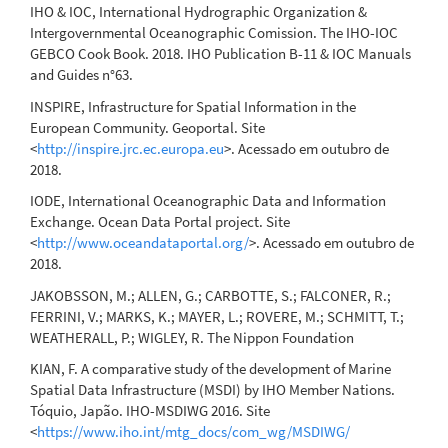
IHO & IOC, International Hydrographic Organization &
Intergovernmental Oceanographic Comission. The IHO-IOC
GEBCO Cook Book. 2018. IHO Publication B-11 & IOC Manuals
and Guides n°63.
INSPIRE, Infrastructure for Spatial Information in the
European Community. Geoportal. Site
<
http://inspire.jrc.ec.europa.eu
>. Acessado em outubro de
2018.
IODE, International Oceanographic Data and Information
Exchange. Ocean Data Portal project. Site
<
http://www.oceandataportal.org/
>. Acessado em outubro de
2018.
JAKOBSSON, M.; ALLEN, G.; CARBOTTE, S.; FALCONER, R.;
FERRINI, V.; MARKS, K.; MAYER, L.; ROVERE, M.; SCHMITT, T.;
WEATHERALL, P.; WIGLEY, R. The Nippon Foundation
KIAN, F. A comparative study of the development of Marine
Spatial Data Infrastructure (MSDI) by IHO Member Nations.
Tóquio, Japão. IHO-MSDIWG 2016. Site
<
https://www.iho.int/mtg_docs/com_wg/MSDIWG/