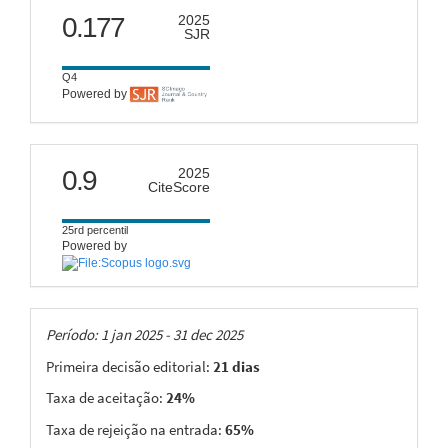
scimago
0.177
2025
SJR
Q4
Powered by
citescore
0.9
2025
CiteScore
25rd percentil
Powered by
Taxas
Período: 1 jan 2025 - 31 dec 2025
Primeira decisão editorial:
21 dias
Taxa de aceitação:
24%
Taxa de rejeição na entrada:
65%