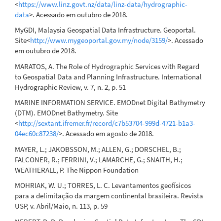
<
https://www.linz.govt.nz/data/linz-data/hydrographic-
data
>. Acessado em outubro de 2018.
MyGDI, Malaysia Geospatial Data Infrastructure. Geoportal.
Site<
http://www.mygeoportal.gov.my/node/3159/
>. Acessado
em outubro de 2018.
MARATOS, A. The Role of Hydrographic Services with Regard
to Geospatial Data and Planning Infrastructure. International
Hydrographic Review, v. 7, n. 2, p. 51
MARINE INFORMATION SERVICE. EMODnet Digital Bathymetry
(DTM). EMODnet Bathymetry. Site
<
http://sextant.ifremer.fr/record/c7b53704-999d-4721-b1a3-
04ec60c87238/
>. Acessado em agosto de 2018.
MAYER, L.; JAKOBSSON, M.; ALLEN, G.; DORSCHEL, B.;
FALCONER, R.; FERRINI, V.; LAMARCHE, G.; SNAITH, H.;
WEATHERALL, P. The Nippon Foundation
MOHRIAK, W. U.; TORRES, L. C. Levantamentos geofísicos
para a delimitação da margem continental brasileira. Revista
USP, v. Abril/Maio, n. 113, p. 59