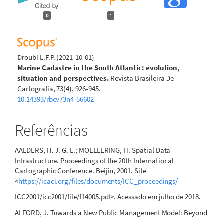
0
1
Droubi L.F.P.
(2021-10-01)
Marine Cadastre in the South Atlantic: evolution,
situation and perspectives.
Revista Brasileira De
Cartografia, 73(4), 926-945.
10.14393/rbcv73n4-56602
Referências
AALDERS, H. J. G. L.; MOELLERING, H. Spatial Data
Infrastructure. Proceedings of the 20th International
Cartographic Conference. Beijin, 2001. Site
<
https://icaci.org/files/documents/ICC_proceedings/
ICC2001/icc2001/file/f14005.pdf>. Acessado em julho de 2018.
ALFORD, J. Towards a New Public Management Model: Beyond