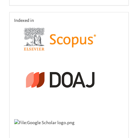
indexing
Indexed in