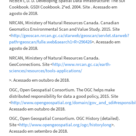
NEBERT, D. D. Developing Spatial Data Infrastructure: The SDI
Cookbook. GSDI Cookbook. 2°ed. 2004. Site . Acessado em
agosto de 2018.
NRCAN, Ministery of Natural Resources Canada. Canadian
Geomatics Environmental Scan and Value Study. 2015. Site
<
http://geoscan.nrcan.gc.ca/starweb/geoscan/servlet.starweb?
path=geoscan/fulle.web&search1=R=296426
>. Acessado em
agosto de 2018.
NRCAN, Ministery of Natural Resources Canada.
GeoConnections. Site <
http://www.nrcan.gc.ca/earth-
sciences/resources/tools-applications/
>. Acessado em outubro de 2018.
OGC, Open Geospatial Consortium. The OGC helps make
distributed responsibility for data a good policy, 2015. Site
<
http://www.opengeospatial.org/domain/gov_and_sdi#responsibil
Acessado em outubro de 2018.
OGC, Open Geospatial Consortium. OGC History (detailed).
Site <
http://www.opengeospatial.org/ogc/historylong
>.
Acessado em setembro de 2018.