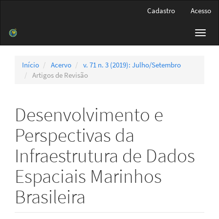
Navegação
Cadastro
Acesso
Principal
Conteúdo
Toggl
principal
navig
Barra
Lateral
Início
Acervo
v. 71 n. 3 (2019): Julho/Setembro
Artigos de Revisão
Desenvolvimento e
Perspectivas da
Infraestrutura de Dados
Espaciais Marinhos
Brasileira