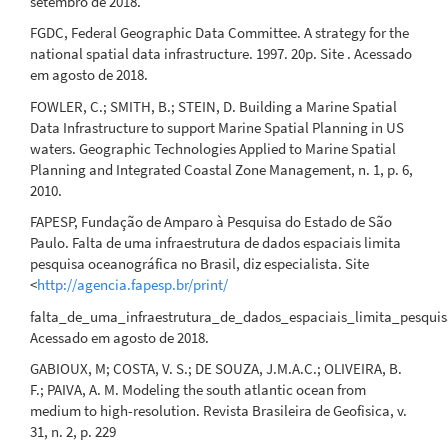
setembro de 2018.
FGDC, Federal Geographic Data Committee. A strategy for the
national spatial data infrastructure. 1997. 20p. Site . Acessado
em agosto de 2018.
FOWLER, C.; SMITH, B.; STEIN, D. Building a Marine Spatial
Data Infrastructure to support Marine Spatial Planning in US
waters. Geographic Technologies Applied to Marine Spatial
Planning and Integrated Coastal Zone Management, n. 1, p. 6,
2010.
FAPESP, Fundação de Amparo à Pesquisa do Estado de São
Paulo. Falta de uma infraestrutura de dados espaciais limita
pesquisa oceanográfica no Brasil, diz especialista. Site
<
http://agencia.fapesp.br/print/
falta_de_uma_infraestrutura_de_dados_espaciais_limita_pesquisa
Acessado em agosto de 2018.
GABIOUX, M; COSTA, V. S.; DE SOUZA, J.M.A.C.; OLIVEIRA, B.
F.; PAIVA, A. M. Modeling the south atlantic ocean from
medium to high-resolution. Revista Brasileira de Geofisica, v.
31, n. 2, p. 229