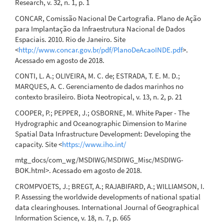
Research, v. 32, n. 1, p. 1
CONCAR, Comissão Nacional De Cartografia. Plano de Ação
para Implantação da Infraestrutura Nacional de Dados
Espaciais. 2010. Rio de Janeiro. Site
<
http://www.concar.gov.br/pdf/PlanoDeAcaoINDE.pdf
>.
Acessado em agosto de 2018.
CONTI, L. A.; OLIVEIRA, M. C. de; ESTRADA, T. E. M. D.;
MARQUES, A. C. Gerenciamento de dados marinhos no
contexto brasileiro. Biota Neotropical, v. 13, n. 2, p. 21
COOPER, P.; PEPPER, J.; OSBORNE, M. White Paper - The
Hydrographic and Oceanographic Dimension to Marine
Spatial Data Infrastructure Development: Developing the
capacity. Site <
https://www.iho.int/
mtg_docs/com_wg/MSDIWG/MSDIWG_Misc/MSDIWG-
BOK.html>. Acessado em agosto de 2018.
CROMPVOETS, J.; BREGT, A.; RAJABIFARD, A.; WILLIAMSON, I.
P. Assessing the worldwide developments of national spatial
data clearinghouses. International Journal of Geographical
Information Science, v. 18, n. 7, p. 665