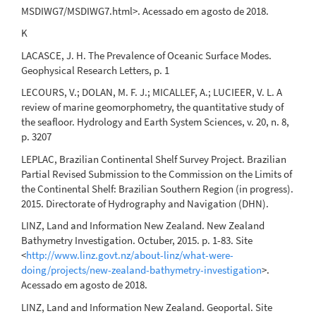
MSDIWG7/MSDIWG7.html>. Acessado em agosto de 2018.
K
LACASCE, J. H. The Prevalence of Oceanic Surface Modes.
Geophysical Research Letters, p. 1
LECOURS, V.; DOLAN, M. F. J.; MICALLEF, A.; LUCIEER, V. L. A
review of marine geomorphometry, the quantitative study of
the seafloor. Hydrology and Earth System Sciences, v. 20, n. 8,
p. 3207
LEPLAC, Brazilian Continental Shelf Survey Project. Brazilian
Partial Revised Submission to the Commission on the Limits of
the Continental Shelf: Brazilian Southern Region (in progress).
2015. Directorate of Hydrography and Navigation (DHN).
LINZ, Land and Information New Zealand. New Zealand
Bathymetry Investigation. Octuber, 2015. p. 1-83. Site
<
http://www.linz.govt.nz/about-linz/what-were-
doing/projects/new-zealand-bathymetry-investigation
>.
Acessado em agosto de 2018.
LINZ, Land and Information New Zealand. Geoportal. Site