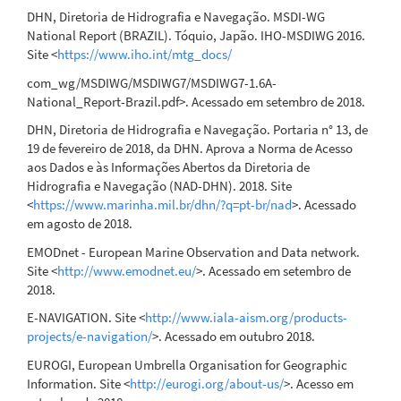
DHN, Diretoria de Hidrografia e Navegação. MSDI-WG
National Report (BRAZIL). Tóquio, Japão. IHO-MSDIWG 2016.
Site <
https://www.iho.int/mtg_docs/
com_wg/MSDIWG/MSDIWG7/MSDIWG7-1.6A-
National_Report-Brazil.pdf>. Acessado em setembro de 2018.
DHN, Diretoria de Hidrografia e Navegação. Portaria n° 13, de
19 de fevereiro de 2018, da DHN. Aprova a Norma de Acesso
aos Dados e às Informações Abertos da Diretoria de
Hidrografia e Navegação (NAD-DHN). 2018. Site
<
https://www.marinha.mil.br/dhn/?q=pt-br/nad
>. Acessado
em agosto de 2018.
EMODnet - European Marine Observation and Data network.
Site <
http://www.emodnet.eu/
>. Acessado em setembro de
2018.
E-NAVIGATION. Site <
http://www.iala-aism.org/products-
projects/e-navigation/
>. Acessado em outubro 2018.
EUROGI, European Umbrella Organisation for Geographic
Information. Site <
http://eurogi.org/about-us/
>. Acesso em