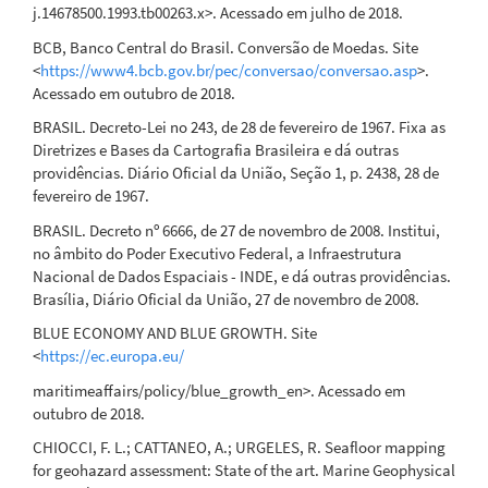
j.14678500.1993.tb00263.x>. Acessado em julho de 2018.
BCB, Banco Central do Brasil. Conversão de Moedas. Site
<
https://www4.bcb.gov.br/pec/conversao/conversao.asp
>.
Acessado em outubro de 2018.
BRASIL. Decreto-Lei no 243, de 28 de fevereiro de 1967. Fixa as
Diretrizes e Bases da Cartografia Brasileira e dá outras
providências. Diário Oficial da União, Seção 1, p. 2438, 28 de
fevereiro de 1967.
BRASIL. Decreto nº 6666, de 27 de novembro de 2008. Institui,
no âmbito do Poder Executivo Federal, a Infraestrutura
Nacional de Dados Espaciais - INDE, e dá outras providências.
Brasília, Diário Oficial da União, 27 de novembro de 2008.
BLUE ECONOMY AND BLUE GROWTH. Site
<
https://ec.europa.eu/
maritimeaffairs/policy/blue_growth_en>. Acessado em
outubro de 2018.
CHIOCCI, F. L.; CATTANEO, A.; URGELES, R. Seafloor mapping
for geohazard assessment: State of the art. Marine Geophysical