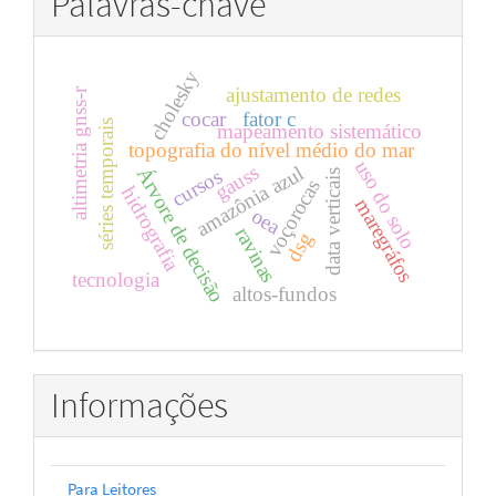
Palavras-chave
cholesky
ajustamento de redes
altimetria gnss-r
cocar
fator c
séries temporais
mapeamento sistemático
topografia do nível médio do mar
uso do solo
gauss
amazônia azul
Árvore de decisão
cursos
data verticais
voçorocas
hidrografia
maregráfos
oea
ravinas
dsg
tecnologia
altos-fundos
Informações
Para Leitores