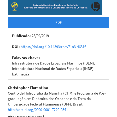
PDF
Publicado:
25/09/2019
DOI:
https://doi.org/10.14393/rbcv71n3-46316
Palavras-chave:
Infraestrutura de Dados Espaciais Marinhos (IDEM),
Infraestrutura Nacional de Dados Espaciais (INDE),
batimetria
Conteúdo
Christopher Florentino
Centro de Hidrografia da Marinha (CHM) e Programa de Pós-
do
graduação em Dinâmica dos Oceanos e da Terra da
Universidade Federal Fluminense (UFF), Brasil.
artigo
http://orcid.org/0000-0001-7220-0341
principal
Vitor Bravo Pimentel