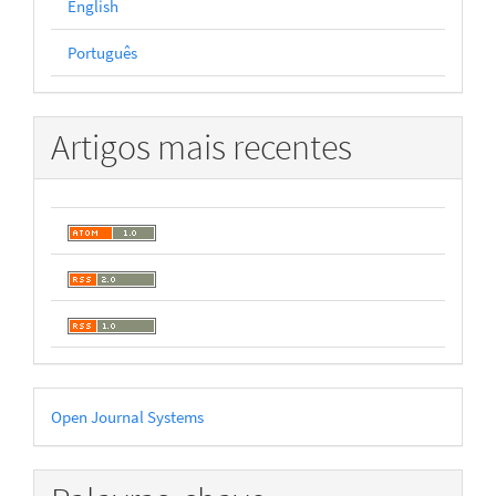
English
Português
Artigos mais recentes
Desenvolvido
Open Journal Systems
por