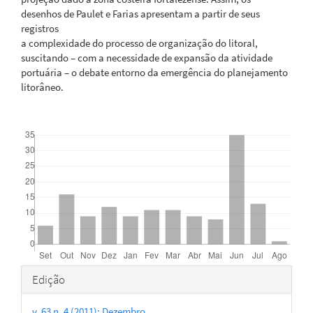
desenhos de Paulet e Farias apresentam a partir de seus
registros
a complexidade do processo de organização do litoral,
suscitando – com a necessidade de expansão da atividade
portuária – o debate entorno da emergência do planejamento
litorâneo.
Downloads
Detalhes
Edição
do
v. 63 n. 4 (2011): Dezembro