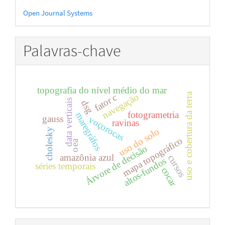
Desenvolvido
Open Journal Systems
por
Palavras-chave
topografia do nível médio do mar
uso e cobertura da terra
navegação
fator c
data verticais
dsg
fotogrametria
maregráfos
gauss
voçorocas
ravinas
uso do solo
cholesky
mapa topográfico
oea
Árvore de decisão
amazônia azul
cursos
altos-fundos
séries temporais
cocar