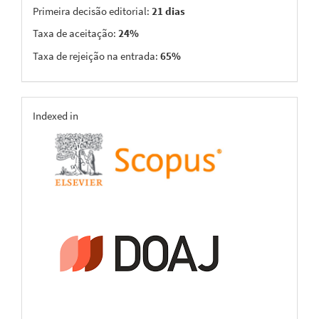
Primeira decisão editorial:
21 dias
Taxa de aceitação:
24%
Taxa de rejeição na entrada:
65%
indexing
Indexed in