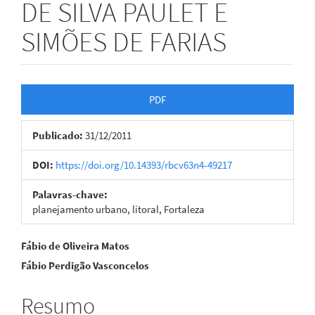
DE SILVA PAULET E
SIMÕES DE FARIAS
Barra
PDF
lateral
Publicado:
31/12/2011
de
artigos
DOI:
https://doi.org/10.14393/rbcv63n4-49217
Palavras-chave:
planejamento urbano, litoral, Fortaleza
Conteúdo
Fábio de Oliveira Matos
Fábio Perdigão Vasconcelos
do
artigo
Resumo