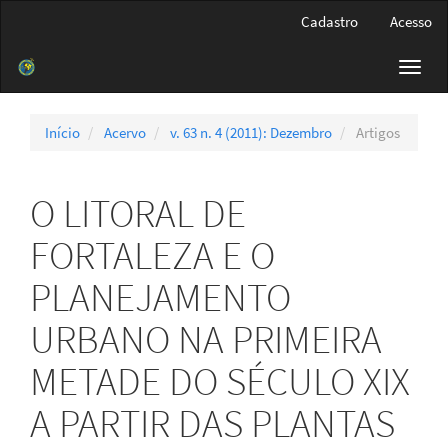
Navegação
Cadastro
Acesso
Principal
Conteúdo
Toggl
principal
navig
Barra
Lateral
Início
Acervo
v. 63 n. 4 (2011): Dezembro
Artigos
O LITORAL DE
FORTALEZA E O
PLANEJAMENTO
URBANO NA PRIMEIRA
METADE DO SÉCULO XIX
A PARTIR DAS PLANTAS