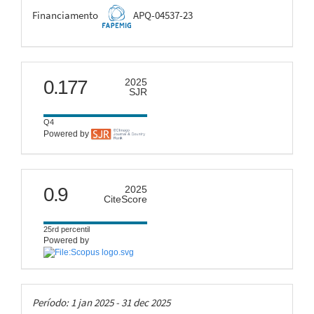
FAPEMIG
Financiamento
APQ-04537-23
scimago
0.177
2025
SJR
Q4
Powered by
citescore
0.9
2025
CiteScore
25rd percentil
Powered by
Taxas
Período: 1 jan 2025 - 31 dec 2025