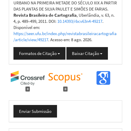
URBANO NA PRIMEIRA METADE DO SÉCULO XIX A PARTIR
DAS PLANTAS DE SILVA PAULET E SIMÕES DE FARIAS.
Revista Brasileira de Cartografia
, Uberlândia, v. 63, n.
4, p. 489–499, 2011. DOI:
10.14393/rbcv63n4-49217
.
Disponível em:
https://seer.ufu.br/index.php/revistabrasileiracartografia
/article/view/49217
. Acesso em: 8 ago. 2026.
Formatos de Citação
Baixar Citação
0
0
Enviar
Enviar Submissão
Submissão