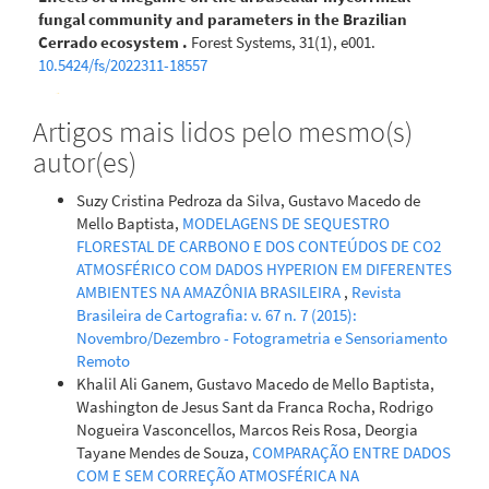
fungal community and parameters in the Brazilian
Cerrado ecosystem .
Forest Systems, 31(1), e001.
10.5424/fs/2022311-18557
Artigos mais lidos pelo mesmo(s)
Israel Pedro Dias Ribeiro, Mônica de Moura Pires, Andrea da
autor(es)
Silva Gomes
(2024)
Política de pagamento por serviços ambientais na
Suzy Cristina Pedroza da Silva, Gustavo Macedo de
Região da Chapada Diamantina, Bahia: potencialidades,
Mello Baptista,
MODELAGENS DE SEQUESTRO
fragilidades e estratégias de promoção.
Revista de Direito
FLORESTAL DE CARBONO E DOS CONTEÚDOS DE CO2
Econômico e Socioambiental, 15(3), e277.
ATMOSFÉRICO COM DADOS HYPERION EM DIFERENTES
10.7213/revdireconsoc.v15i3.30726
AMBIENTES NA AMAZÔNIA BRASILEIRA
,
Revista
Brasileira de Cartografia: v. 67 n. 7 (2015):
Novembro/Dezembro - Fotogrametria e Sensoriamento
Sarah Moura Batista dos Santos, António Bento-Gonçalves,
Remoto
António Vieira
(2021)
Khalil Ali Ganem, Gustavo Macedo de Mello Baptista,
Research on Wildfires and Remote Sensing in the Last
Washington de Jesus Sant da Franca Rocha, Rodrigo
Three Decades: A Bibliometric Analysis.
Forests, 12(5),
Nogueira Vasconcellos, Marcos Reis Rosa, Deorgia
604.
Tayane Mendes de Souza,
COMPARAÇÃO ENTRE DADOS
10.3390/f12050604
COM E SEM CORREÇÃO ATMOSFÉRICA NA