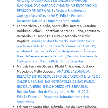
AVALIAÇÃO DOS FOCOS DE CALOR NO PARQUE
areas for prevention.
Perspectives in Plant Ecology,
NACIONAL DA CHAPADA DIAMANTINA E ENTORNO NO
Evolution and Systematics, 69, 125903.
PERÍODO DE 2007 A 2016
,
Revista Brasileira de
10.1016/j.ppees.2025.125903
Cartografia: v. 69 n. 4 (2017): Edição Especial –
Desastres Naturais e Impactos Ambientais
Larissa Vieira Valadão, André Silva Tavares, Catarina
Balduino Sollaci, Christhian Santana Cunha, Fortunato
Bernardo Zau Mpongo, Gustavo Macedo de Mello
Baptista,
Avaliação dos Efeitos do Isolamento Social
nos Níveis de NO2, Durante a Pandemia de COVID-19,
em Áreas Urbanas de Brasília, Anápolis e Goiânia, por
Meio de Sensoriamento Remoto
,
Revista Brasileira de
Cartografia: v. 74 n. 3 (2022): Julho/Setembro
Marceli Terra de Oliveira, Khalil Ali Ganem, Gustavo
Macedo de Mello Baptista,
ANÁLISE SAZONAL DA
RELAÇÃO ENTRE SEQUESTRO DE CARBONO E ILHAS DE
CALOR URBANAS NAS METRÓPOLES DE SÃO PAULO,
RIO DE JANEIRO, BELO HORIZONTE E BRASÍLIA
,
Revista Brasileira de Cartografia: v. 69 n. 4 (2017):
Edição Especial – Desastres Naturais e Impactos
Ambientais
Edilson de Souza Bias, Rômulo José da Costa Ribeiro,