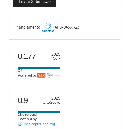
Enviar Submissão
Submissão
FAPEMIG
Financiamento
APQ-04537-23
scimago
0.177
2025
SJR
Q4
Powered by
citescore
0.9
2025
CiteScore
25rd percentil
Powered by