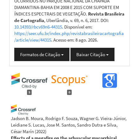
OCORRIDOS NO PARQUE NACIONAL DA CHAPADA
DIAMANTINA-BAHIA EM 2008 E 2015 COM SUPORTE EM
ÍNDICES ESPECTRAIS DE VEGETAÇÃO.
Revista Brasileira
de Cartografia
, Uberlândia, v. 69, n. 6, 2017. DOI:
10.14393/rbcv69n6-44315
. Disponível em:
https://seer.ufu.br/index.php/revistabrasileiracartografia
/article/view/44315
. Acesso em: 8 ago. 2026.
Formatos de Citação
Baixar Citação
5
0
Jadson B. Moura, Rodrigo F. Souza, Wagner G. Vieira-Júnior,
Leidiane S. Lucas, Jose M. Santos, Sandro Dutra e Silva,
César Marín
(2022)
Effects of a megafire on the arbuscular mycorrhizal