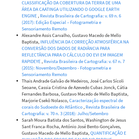
CLASSIFICAÇÃO DA COBERTURA DA TERRA DE UMA
ÁREA DA CAATINGA UTILIZANDO O GOOGLE EARTH
ENGINE
,
Revista Brasileira de Cartografia: v. 69 n. 6
Sarah Moura Batista dos Santos, António Bento-Gonçalves,
(2017): Edição Especial – Fotogrametria e
António Vieira, Jonathas Santos, Khalil Ali Ganem,
Sensoriamento Remoto
Washington Franca-Rocha, Raiânnata Machado Figueiredo,
Alexandre Assis Carvalho, Gustavo Macedo de Mello
Soltan Galano Duverger
(2022)
Baptista,
INFLUÊNCIA DA CORREÇÃO ATMOSFÉRICA NA
Avaliação da regeneração da vegetação pós-incêndio no
CONVERSÃO DOS DADOS DE RADIÂNCIA PARA
Parque Nacional da Chapada Diamantina do Brasil
REFLECTÂNCIA PARA O CÁLCULO DO EVI EM IMAGEM
através de sensoriamento remoto.
Physis Terrae - Revista
RAPIDEYE
,
Revista Brasileira de Cartografia: v. 67 n. 7
Ibero-Afro-Americana de Geografia Física e Ambiente, 4(1-2),
(2015): Novembro/Dezembro - Fotogrametria e
1.
Sensoriamento Remoto
10.21814/physisterrae.4482
Thais Andrade Galvão de Medeiros, José Carlos Sícoli
Seoane, Cassia Cristina de Azevedo Cubas Jonck, Cátia
Fernandes Barbosa, Gustavo Macedo de Mello Baptista,
Mariana de Aquino Aragão, Nilton Cesar Fiedler, Alexandre
Marjorie Csekö Nolasco,
Caracterização espectral de
Rosa dos Santos, Tais Rizzo Moreira, Antonio Henrique
corais do Sudoeste do Atlântico
,
Revista Brasileira de
Cordeiro Ramalho, Robert Gomes, Patrícia Carneiro Souto,
Cartografia: v. 70 n. 3 (2018): Julho/Setembro
Telma Machado de Oliveira Peluzio, Jéferson Luiz Ferrari,
Sarah Moura Batista dos Santos, Washington de Jesus
Danilo Simões, Leonardo Duarte Biazatti, Fernanda Moura
Sant Franca-Rocha, António José Bento-Gonçalves,
Fonseca Lucas
(2025)
Gustavo Macedo de Mello Baptista,
QUANTIFICAÇÃO E
Forest fires in Caatinga: Risk modeling and priority