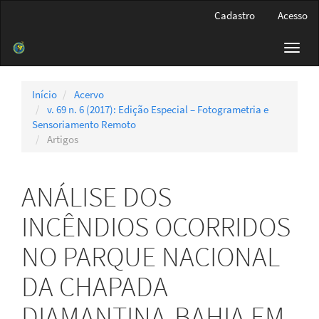
Navegação
Cadastro
Acesso
Principal
Conteúdo
Toggl
principal
navig
Barra
Lateral
Início
Acervo
v. 69 n. 6 (2017): Edição Especial – Fotogrametria e
Sensoriamento Remoto
Artigos
ANÁLISE DOS
INCÊNDIOS OCORRIDOS
NO PARQUE NACIONAL
DA CHAPADA
DIAMANTINA-BAHIA EM