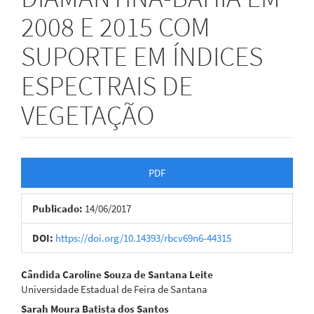
2008 E 2015 COM
SUPORTE EM ÍNDICES
ESPECTRAIS DE
VEGETAÇÃO
Barra
PDF
lateral
Publicado:
14/06/2017
de
artigos
DOI:
https://doi.org/10.14393/rbcv69n6-44315
Conteúdo
Cândida Caroline Souza de Santana Leite
Universidade Estadual de Feira de Santana
do
Sarah Moura Batista dos Santos