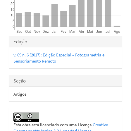
Detalhes
Edição
do
v. 69 n. 6 (2017): Edição Especial – Fotogrametria e
artigo
Sensoriamento Remoto
Seção
Artigos
Esta obra está licenciado com uma Licença
Creative
Commons Attribution 3.0 Unported License
.