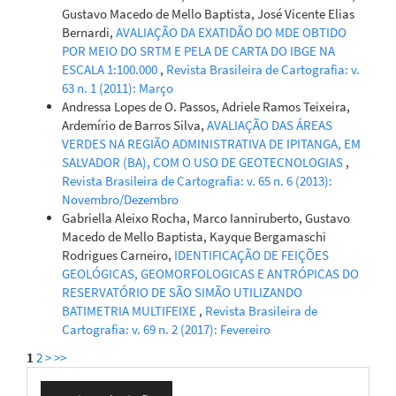
Gustavo Macedo de Mello Baptista, José Vicente Elias
Bernardi,
AVALIAÇÃO DA EXATIDÃO DO MDE OBTIDO
POR MEIO DO SRTM E PELA DE CARTA DO IBGE NA
ESCALA 1:100.000
,
Revista Brasileira de Cartografia: v.
63 n. 1 (2011): Março
Andressa Lopes de O. Passos, Adriele Ramos Teixeira,
Ardemírio de Barros Silva,
AVALIAÇÃO DAS ÁREAS
VERDES NA REGIÃO ADMINISTRATIVA DE IPITANGA, EM
SALVADOR (BA), COM O USO DE GEOTECNOLOGIAS
,
Revista Brasileira de Cartografia: v. 65 n. 6 (2013):
Novembro/Dezembro
Gabriella Aleixo Rocha, Marco Ianniruberto, Gustavo
Macedo de Mello Baptista, Kayque Bergamaschi
Rodrigues Carneiro,
IDENTIFICAÇÃO DE FEIÇÕES
GEOLÓGICAS, GEOMORFOLOGICAS E ANTRÓPICAS DO
RESERVATÓRIO DE SÃO SIMÃO UTILIZANDO
BATIMETRIA MULTIFEIXE
,
Revista Brasileira de
Cartografia: v. 69 n. 2 (2017): Fevereiro
1
2
>
>>
Enviar