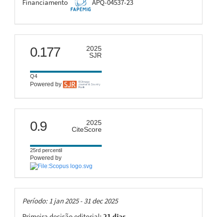
FAPEMIG
Financiamento
APQ-04537-23
scimago
0.177
2025
SJR
Q4
Powered by
citescore
0.9
2025
CiteScore
25rd percentil
Powered by
Taxas
Período: 1 jan 2025 - 31 dec 2025
Primeira decisão editorial:
21 dias