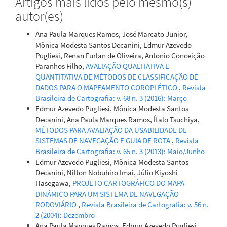
Artigos mais lidos pelo mesmo(s)
autor(es)
Ana Paula Marques Ramos, José Marcato Junior,
Mônica Modesta Santos Decanini, Edmur Azevedo
Pugliesi, Renan Furlan de Oliveira, Antonio Conceição
Paranhos Filho,
AVALIAÇÃO QUALITATIVA E
QUANTITATIVA DE MÉTODOS DE CLASSIFICAÇÃO DE
DADOS PARA O MAPEAMENTO COROPLÉTICO
,
Revista
Brasileira de Cartografia: v. 68 n. 3 (2016): Março
Edmur Azevedo Pugliesi, Mônica Modesta Santos
Decanini, Ana Paula Marques Ramos, Ítalo Tsuchiya,
MÉTODOS PARA AVALIAÇÃO DA USABILIDADE DE
SISTEMAS DE NAVEGAÇÃO E GUIA DE ROTA
,
Revista
Brasileira de Cartografia: v. 65 n. 3 (2013): Maio/Junho
Edmur Azevedo Pugliesi, Mônica Modesta Santos
Decanini, Nilton Nobuhiro Imai, Júlio Kiyoshi
Hasegawa,
PROJETO CARTOGRÁFICO DO MAPA
DINÂMICO PARA UM SISTEMA DE NAVEGAÇÃO
RODOVIÁRIO
,
Revista Brasileira de Cartografia: v. 56 n.
2 (2004): Dezembro
Ana Paula Marques Ramos, Edmur Azevedo Pugliesi,