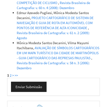
COMPETIÇÃO DE CICLISMO
,
Revista Brasileira de
Cartografia: v. 60 n. 4 (2008): Dezembro
Edmur Azevedo Pugliesi, Mônica Modesta Santos
Decanini,
PROJETO CARTOGRÁFICO DE SISTEMA DE
NAVEGAÇÃO E GUIA DE ROTA EM AUTOMÓVEL COM
PONTOS DE REFERÊNCIA DE ALTA ICONICIDADE
,
Revista Brasileira de Cartografia: v. 61 n. 2 (2009):
Agosto
Mônica Modesta Santos Decanini, Vilma Mayumi
Itachibana,
AVALIAÇÃO DE SÍMBOLOS CARTOGRÁFICOS
EM UM MAPA TURÍSTICO DA CIDADE DE MARTINÓPOLIS
- GUIA CARTOGRÁFICO DAS REPRESAS PAULISTAS
,
Revista Brasileira de Cartografia: v. 58 n. 3 (2006):
Dezembro
1
2
>
>>
Enviar
Enviar Submissão
Submissão