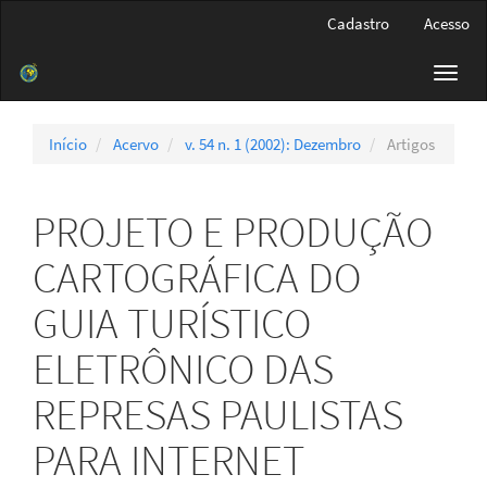
Navegação
Cadastro
Acesso
Principal
Conteúdo
Toggl
principal
navig
Barra
Lateral
Início
Acervo
v. 54 n. 1 (2002): Dezembro
Artigos
PROJETO E PRODUÇÃO
CARTOGRÁFICA DO
GUIA TURÍSTICO
ELETRÔNICO DAS
REPRESAS PAULISTAS
PARA INTERNET