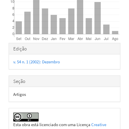
Detalhes
Edição
do
v. 54 n. 1 (2002): Dezembro
artigo
Seção
Artigos
Esta obra está licenciado com uma Licença
Creative