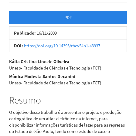
Barra
PDF
lateral
Publicado:
16/11/2009
de
artigos
DOI:
https://doi.org/10.14393/rbcv54n1-43937
Conteúdo
Kátia Cristina Lino de Oliveira
Unesp- Faculdade de Ciências e Tecnologia (FCT)
do
Mônica Modesta Santos Decanini
artigo
Unesp- Faculdade de Ciências e Tecnologia (FCT)
principal
Resumo
O objetivo desse trabalho é apresentar o projeto e produção
cartográfica de um atlas eletrônico na internet, para
disponibilizar informações turísticas de lazer para as represas
do Estado de São Paulo, tendo como estudo de caso o