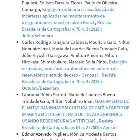
Pugliesi, Edilson Ferreira Flores, Paulo de Oliveira
Camargo,
Krigagem ordinária e visualização de
incertezas aplicadas no monitoramento de
irregularidades ionosféricas no Brasil
,
Revista
Brasileira de Cartografia: v. 70 n. 3 (2018):
Julho/Setembro
Carlos Rodrigo Tanajura Caldeira, Maurício Galo, Nilton
Nobuhiro Imai, Maria de Lourdes Bueno Trindade Galo,
Júlio Kiyoshi Hasegawa, Amilton Amorim, Milton
Hirokasu Shimabukuro, Marcelo Solfa Pinto,
Detecção
de mudanças de forma automática no entorno de
reservatórios: estudo de caso - Canoas I
,
Revista
Brasileira de Cartografia: v. 70 n. 4 (2018):
Outubro/Dezembro
Lauriana Rúbio Sartori, Maria de Lourdes Bueno
Trindade Galo, Nilton Nobuhiro Imai,
MAPEAMENTO DE
PLANTAS DANINHAS EM CULTURA DE CAFÉ A PARTIR DE
IMAGENS MULTIESPECTRAIS DE ESCALAS GRANDES
USANDO REDES NEURAIS ARTIFICIAIS
,
Revista
Brasileira de Cartografia: v. 61 n. 2 (2009): Agosto
Edmur Azevedo Pugliesi, Mônica Modesta Santos