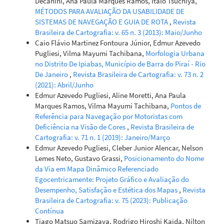
Decanini, Ana Paula Marques Ramos, Ítalo Tsuchiya,
MÉTODOS PARA AVALIAÇÃO DA USABILIDADE DE
SISTEMAS DE NAVEGAÇÃO E GUIA DE ROTA
,
Revista
Brasileira de Cartografia: v. 65 n. 3 (2013): Maio/Junho
Caio Flávio Martinez Fontoura Júnior, Edmur Azevedo
Pugliesi, Vilma Mayumi Tachibana,
Morfologia Urbana
no Distrito De Ipiabas, Município de Barra do Piraí - Rio
De Janeiro
,
Revista Brasileira de Cartografia: v. 73 n. 2
(2021): Abril/Junho
Edmur Azevedo Pugliesi, Aline Moretti, Ana Paula
Marques Ramos, Vilma Mayumi Tachibana,
Pontos de
Referência para Navegação por Motoristas com
Deficiência na Visão de Cores
,
Revista Brasileira de
Cartografia: v. 71 n. 1 (2019): Janeiro/Março
Edmur Azevedo Pugliesi, Cleber Junior Alencar, Nelson
Lemes Neto, Gustavo Grassi,
Posicionamento do Nome
da Via em Mapa Dinâmico Referenciado
Egocentricamente: Projeto Gráfico e Avaliação do
Desempenho, Satisfação e Estética dos Mapas
,
Revista
Brasileira de Cartografia: v. 75 (2023): Publicação
Contínua
Tiago Matsuo Samizava, Rodrigo Hiroshi Kaida, Nilton