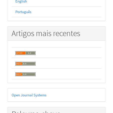
English
Português
Artigos mais recentes
Desenvolvido
Open Journal Systems
por