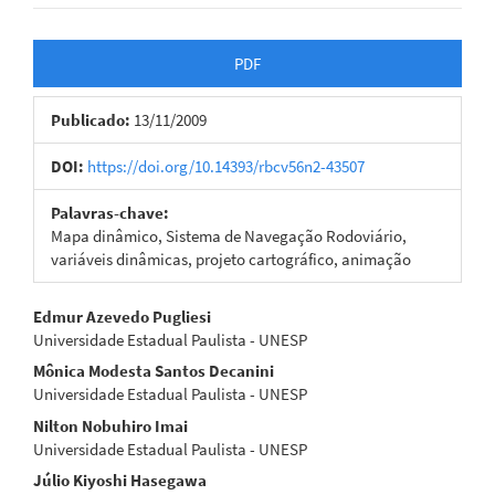
Barra
PDF
lateral
Publicado:
13/11/2009
de
artigos
DOI:
https://doi.org/10.14393/rbcv56n2-43507
Palavras-chave:
Mapa dinâmico, Sistema de Navegação Rodoviário,
variáveis dinâmicas, projeto cartográfico, animação
Conteúdo
Edmur Azevedo Pugliesi
Universidade Estadual Paulista - UNESP
do
Mônica Modesta Santos Decanini
artigo
Universidade Estadual Paulista - UNESP
Nilton Nobuhiro Imai
principal
Universidade Estadual Paulista - UNESP
Júlio Kiyoshi Hasegawa