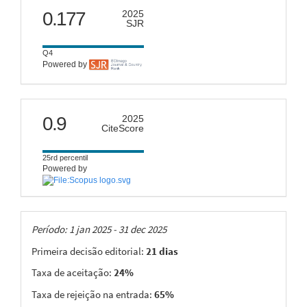
scimago
0.177
2025
SJR
Q4
Powered by
citescore
0.9
2025
CiteScore
25rd percentil
Powered by
Taxas
Período: 1 jan 2025 - 31 dec 2025
Primeira decisão editorial:
21 dias
Taxa de aceitação:
24%
Taxa de rejeição na entrada:
65%