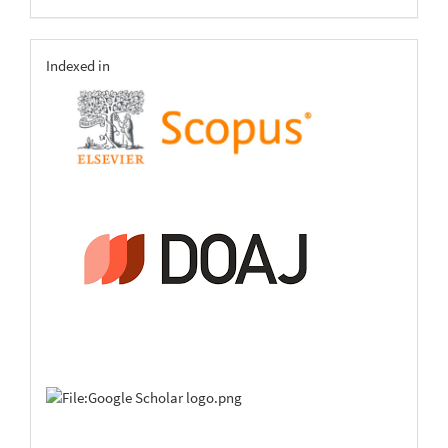
indexing
Indexed in