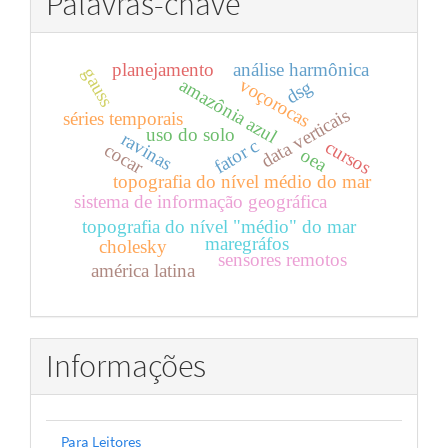
Palavras-chave
planejamento
análise harmônica
gauss
voçorocas
amazônia azul
dsg
data verticais
séries temporais
uso do solo
ravinas
fator c
cursos
cocar
oea
topografia do nível médio do mar
sistema de informação geográfica
topografia do nível "médio" do mar
maregráfos
cholesky
sensores remotos
américa latina
Informações
Para Leitores