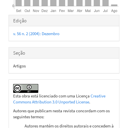
Detalhes
Edição
do
v. 56 n. 2 (2004): Dezembro
artigo
Seção
Artigos
Esta obra está licenciado com uma Licença
Creative
Commons Attribution 3.0 Unported License
.
Autores que publicam nesta revista concordam com os
seguintes termos:
Autores mantém os direitos autorais e concedem à