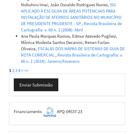
Nobuhiro Imai, João Osvaldo Rodrigues Nunes,
SIG
APLICADO À ESCOLHA DE ÁREAS POTENCIAIS PARA
INSTALAÇÃO DE ATERROS SANITÁRIOS NO MUNICÍPIO
DE PRESIDENTE PRUDENTE - SP
,
Revista Brasileira de
Cartografia: v. 60 n. 1 (2008): Abril
Ana Paula Marques Ramos, Edmur Azevedo Pugliesi,
Mônica Modesta Santos Decanini, Renan Furlan
Oliveira,
ESCALAS DOS MAPAS DE SISTEMAS DE GUIA DE
ROTA COMERCIAL
,
Revista Brasileira de Cartografia: v.
66 n. 1 (2014): Janeiro/Fevereiro
1
2
3
4
>
>>
Enviar
Enviar Submissão
Submissão
FAPEMIG
Financiamento
APQ-04537-23