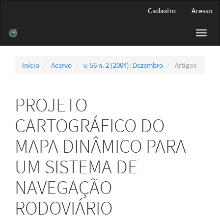
Navegação
Cadastro
Acesso
Principal
Conteúdo
Toggl
principal
navig
Barra
Lateral
Início
Acervo
v. 56 n. 2 (2004): Dezembro
Artigos
PROJETO
CARTOGRÁFICO DO
MAPA DINÂMICO PARA
UM SISTEMA DE
NAVEGAÇÃO
RODOVIÁRIO