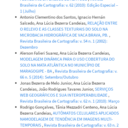
Brasileira de Cartografia: v. 62 (2010): Edição Especial –
1 (Julho)
Antonio Clementino dos Santos, Ignacio Hernán
Salcedo, Ana Lúcia Bezerra Candeias,
RELAÇÃO ENTRE
O RELEVO E AS CLASSES TEXTURAIS DO SOLO NA
MICROBACIA HIDROGRÁFICA DE VACA BRAVA, PB.
,
Revista Brasileira de Cartografia: v. 54 n. 1 (2002):
Dezembro
Alerson Falieri Suarez, Ana Lúcia Bezerra Candeias,
MODELAGEM DINÂMICA PARA O USO COBERTURA DO
SOLO NA MATA ATLÂNTICA NO MUNICÍPIO DE
MARAGOGIPE - BA
,
Revista Brasileira de Cartografia: v.
66 n. 5 (2014): Setembro/Outubro
Jonas Bezerra de Melo Junior, Ana Lúcia Bezerra
Candeias, João Rodrigues Tavares Junior,
SERVIÇOS
WEB GEOGRÁFICOS E SUA INTEROPERABILIDADE
,
Revista Brasileira de Cartografia: v. 62 n. 1 (2010): Março
Rodrigo Gonçalves, Tânia Mezzadri Centeno, Ana Lúcia
Bezerra Candeias,
AUTÔMATOS CELULARES APLICADOS
NAMODELAGEM DE TENDÊNCIA EM IMAGENS MULTI-
TEMPORAIS
,
Revista Brasileira de Cartografia: v. 63 n. 2