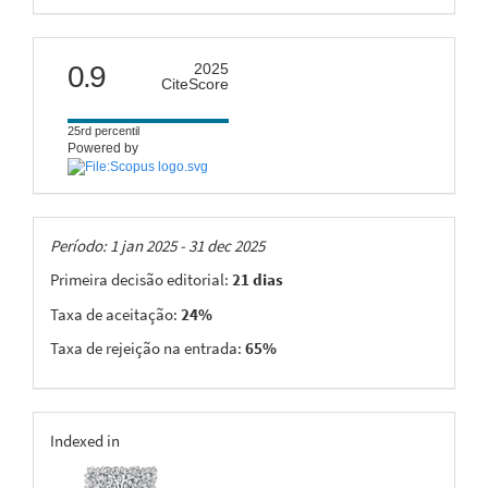
citescore
0.9
2025
CiteScore
25rd percentil
Powered by
Taxas
Período: 1 jan 2025 - 31 dec 2025
Primeira decisão editorial:
21 dias
Taxa de aceitação:
24%
Taxa de rejeição na entrada:
65%
indexing
Indexed in