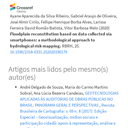
Ayane Aparecida da Silva Ribeiro, Gabriel Araujo de Oliveira,
José Almir Cirilo, Fellipe Henrique Borba Alves, Larissa
Ferreira David Romão Batista, Vitor Barbosa Melo
(2020)
Floodplain reconstitution based on data collected via
smartphones: a methodological approach to
hydrological risk mapping.
RBRH, 25.
10.1590/2318-0331.252020190179
Artigos mais lidos pelo mesmo(s)
autor(es)
André Delgado de Souza, Maria do Carmo Martins
Sobral, Ana Lúcia Bezerra Candeias,
GEOTECNOLOGIAS
APLICADAS ÀS AUDITORIAS DE OBRAS PÚBLICAS NO
BRASIL: PANORAMA GERAL E PERSPECTIVAS
,
Revista
Brasileira de Cartografia: v. 69 n. 8 (2017): Edição
Especial – Geovisualização, mídias sociais e
participação cidadã: apoio à representação, análise e