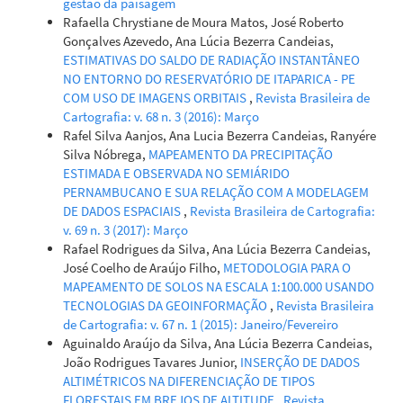
gestão da paisagem
Rafaella Chrystiane de Moura Matos, José Roberto
Gonçalves Azevedo, Ana Lúcia Bezerra Candeias,
ESTIMATIVAS DO SALDO DE RADIAÇÃO INSTANTÂNEO
NO ENTORNO DO RESERVATÓRIO DE ITAPARICA - PE
COM USO DE IMAGENS ORBITAIS
,
Revista Brasileira de
Cartografia: v. 68 n. 3 (2016): Março
Rafel Silva Aanjos, Ana Lucia Bezerra Candeias, Ranyére
Silva Nóbrega,
MAPEAMENTO DA PRECIPITAÇÃO
ESTIMADA E OBSERVADA NO SEMIÁRIDO
PERNAMBUCANO E SUA RELAÇÃO COM A MODELAGEM
DE DADOS ESPACIAIS
,
Revista Brasileira de Cartografia:
v. 69 n. 3 (2017): Março
Rafael Rodrigues da Silva, Ana Lúcia Bezerra Candeias,
José Coelho de Araújo Filho,
METODOLOGIA PARA O
MAPEAMENTO DE SOLOS NA ESCALA 1:100.000 USANDO
TECNOLOGIAS DA GEOINFORMAÇÃO
,
Revista Brasileira
de Cartografia: v. 67 n. 1 (2015): Janeiro/Fevereiro
Aguinaldo Araújo da Silva, Ana Lúcia Bezerra Candeias,
João Rodrigues Tavares Junior,
INSERÇÃO DE DADOS
ALTIMÉTRICOS NA DIFERENCIAÇÃO DE TIPOS
FLORESTAIS EM BREJOS DE ALTITUDE
,
Revista