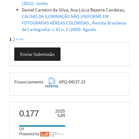
(2011): Junho
Daniel Carneiro da Silva, Ana Lúcia Bezerra Candeias,
CAUSAS DA ILUMINAÇÃO NÃO UNIFORME EM
FOTOGRAFIAS AÉREAS COLORIDAS
,
Revista Brasileira
de Cartografia: v. 61 n. 2 (2009): Agosto
1
2
>
>>
Enviar
Enviar Submissão
Submissão
FAPEMIG
Financiamento
APQ-04537-23
scimago
0.177
2025
SJR
Q4
Powered by