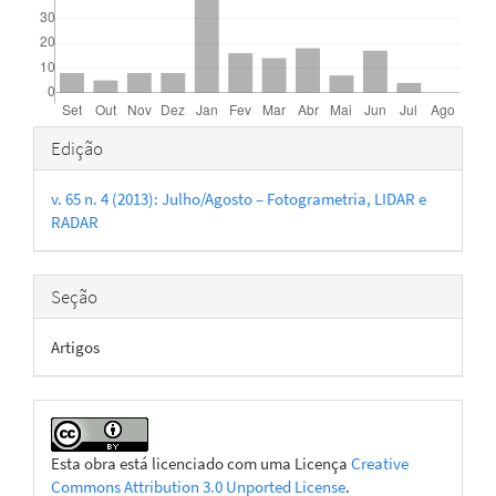
Detalhes
Edição
do
v. 65 n. 4 (2013): Julho/Agosto – Fotogrametria, LIDAR e
artigo
RADAR
Seção
Artigos
Esta obra está licenciado com uma Licença
Creative
Commons Attribution 3.0 Unported License
.