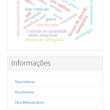
altimetria por satélites
referencial vertical
altimetria gnss-r
altura superficial do mar
fator c
ravinas
Árvore de decisão
data verticais
navegação
dsg
voçorocas
cocar
amazônia azul
maregráfos
gauss
uso do solo
tecnologia
controle de qualidade
séries temporais
ensino de cartografia
Informações
Para Leitores
Para Autores
Para Bibliotecários