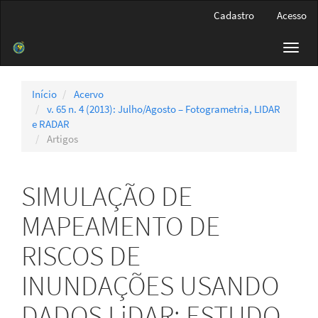
Navegação
Cadastro
Acesso
Principal
Conteúdo
Toggl
principal
navig
Barra
Lateral
Início
Acervo
v. 65 n. 4 (2013): Julho/Agosto – Fotogrametria, LIDAR
e RADAR
Artigos
SIMULAÇÃO DE
MAPEAMENTO DE
RISCOS DE
INUNDAÇÕES USANDO
DADOS LiDAR: ESTUDO