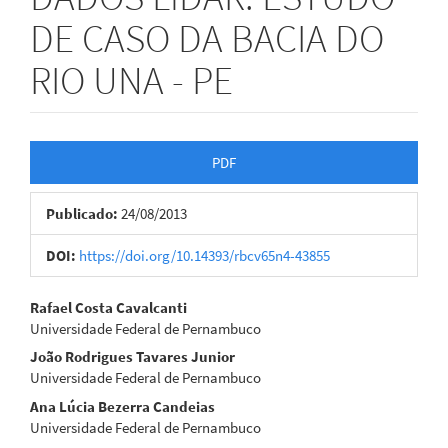
DE CASO DA BACIA DO
RIO UNA - PE
Barra
PDF
lateral
Publicado:
24/08/2013
de
artigos
DOI:
https://doi.org/10.14393/rbcv65n4-43855
Conteúdo
Rafael Costa Cavalcanti
Universidade Federal de Pernambuco
do
João Rodrigues Tavares Junior
artigo
Universidade Federal de Pernambuco
Ana Lúcia Bezerra Candeias
principal
Universidade Federal de Pernambuco