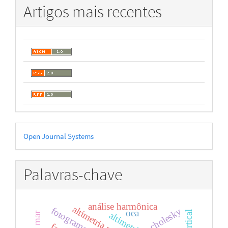
Artigos mais recentes
Desenvolvido
Open Journal Systems
por
Palavras-chave
análise harmônica
fotogrametria
cholesky
oea