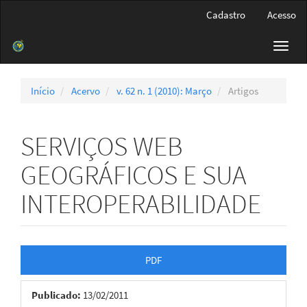
Navegação
Cadastro
Acesso
Principal
Conteúdo
Toggl
principal
navig
Barra
Lateral
Início
Acervo
v. 62 n. 1 (2010): Março
Artigos
SERVIÇOS WEB
GEOGRÁFICOS E SUA
INTEROPERABILIDADE
Barra
PDF
lateral
Publicado:
13/02/2011
de