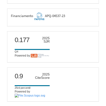
FAPEMIG
Financiamento
APQ-04537-23
scimago
0.177
2025
SJR
Q4
Powered by
citescore
0.9
2025
CiteScore
25rd percentil
Powered by