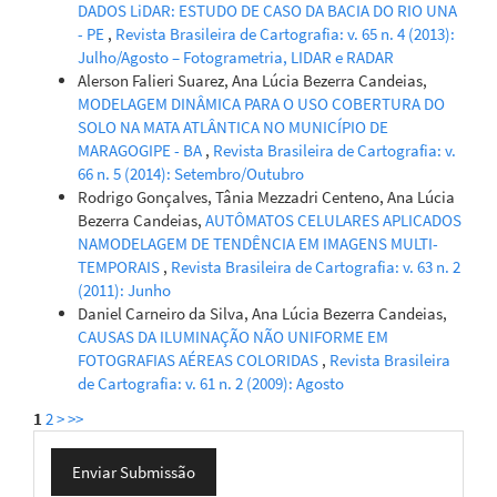
DADOS LiDAR: ESTUDO DE CASO DA BACIA DO RIO UNA
- PE
,
Revista Brasileira de Cartografia: v. 65 n. 4 (2013):
Julho/Agosto – Fotogrametria, LIDAR e RADAR
Alerson Falieri Suarez, Ana Lúcia Bezerra Candeias,
MODELAGEM DINÂMICA PARA O USO COBERTURA DO
SOLO NA MATA ATLÂNTICA NO MUNICÍPIO DE
MARAGOGIPE - BA
,
Revista Brasileira de Cartografia: v.
66 n. 5 (2014): Setembro/Outubro
Rodrigo Gonçalves, Tânia Mezzadri Centeno, Ana Lúcia
Bezerra Candeias,
AUTÔMATOS CELULARES APLICADOS
NAMODELAGEM DE TENDÊNCIA EM IMAGENS MULTI-
TEMPORAIS
,
Revista Brasileira de Cartografia: v. 63 n. 2
(2011): Junho
Daniel Carneiro da Silva, Ana Lúcia Bezerra Candeias,
CAUSAS DA ILUMINAÇÃO NÃO UNIFORME EM
FOTOGRAFIAS AÉREAS COLORIDAS
,
Revista Brasileira
de Cartografia: v. 61 n. 2 (2009): Agosto
1
2
>
>>
Enviar
Enviar Submissão
Submissão