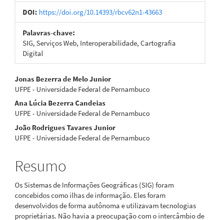
artigos
DOI:
https://doi.org/10.14393/rbcv62n1-43663
Palavras-chave:
SIG, Serviços Web, Interoperabilidade, Cartografia
Digital
Conteúdo
Jonas Bezerra de Melo Junior
UFPE - Universidade Federal de Pernambuco
do
Ana Lúcia Bezerra Candeias
artigo
UFPE - Universidade Federal de Pernambuco
João Rodrigues Tavares Junior
principal
UFPE - Universidade Federal de Pernambuco
Resumo
Os Sistemas de Informações Geográficas (SIG) foram
concebidos como ilhas de informação. Eles foram
desenvolvidos de forma autônoma e utilizavam tecnologias
proprietárias. Não havia a preocupação com o intercâmbio de