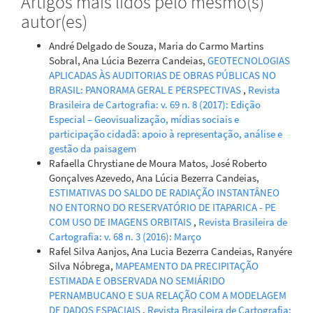
Artigos mais lidos pelo mesmo(s)
autor(es)
André Delgado de Souza, Maria do Carmo Martins
Sobral, Ana Lúcia Bezerra Candeias,
GEOTECNOLOGIAS
APLICADAS ÀS AUDITORIAS DE OBRAS PÚBLICAS NO
BRASIL: PANORAMA GERAL E PERSPECTIVAS
,
Revista
Brasileira de Cartografia: v. 69 n. 8 (2017): Edição
Especial – Geovisualização, mídias sociais e
participação cidadã: apoio à representação, análise e
gestão da paisagem
Rafaella Chrystiane de Moura Matos, José Roberto
Gonçalves Azevedo, Ana Lúcia Bezerra Candeias,
ESTIMATIVAS DO SALDO DE RADIAÇÃO INSTANTÂNEO
NO ENTORNO DO RESERVATÓRIO DE ITAPARICA - PE
COM USO DE IMAGENS ORBITAIS
,
Revista Brasileira de
Cartografia: v. 68 n. 3 (2016): Março
Rafel Silva Aanjos, Ana Lucia Bezerra Candeias, Ranyére
Silva Nóbrega,
MAPEAMENTO DA PRECIPITAÇÃO
ESTIMADA E OBSERVADA NO SEMIÁRIDO
PERNAMBUCANO E SUA RELAÇÃO COM A MODELAGEM
DE DADOS ESPACIAIS
,
Revista Brasileira de Cartografia: