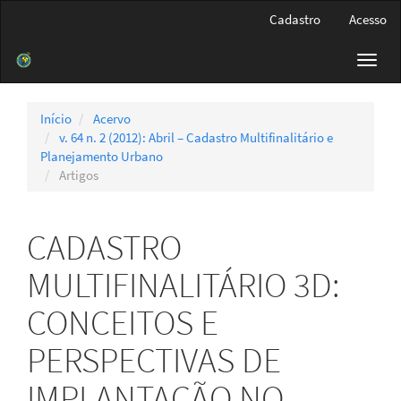
Navegação
Cadastro
Acesso
Principal
Conteúdo
Toggl
principal
navig
Barra
Lateral
Início
Acervo
v. 64 n. 2 (2012): Abril – Cadastro Multifinalitário e
Planejamento Urbano
Artigos
CADASTRO
MULTIFINALITÁRIO 3D:
CONCEITOS E
PERSPECTIVAS DE
IMPLANTAÇÃO NO