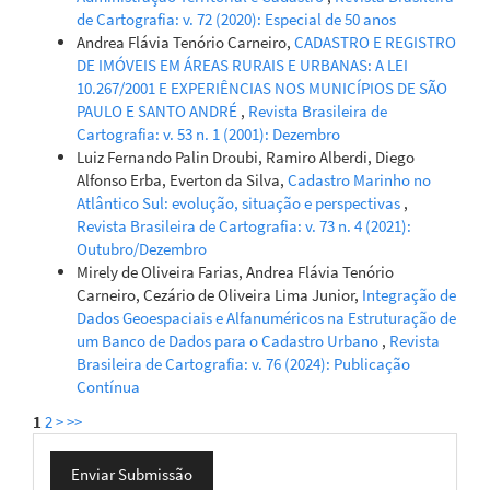
de Cartografia: v. 72 (2020): Especial de 50 anos
Andrea Flávia Tenório Carneiro,
CADASTRO E REGISTRO
DE IMÓVEIS EM ÁREAS RURAIS E URBANAS: A LEI
10.267/2001 E EXPERIÊNCIAS NOS MUNICÍPIOS DE SÃO
PAULO E SANTO ANDRÉ
,
Revista Brasileira de
Cartografia: v. 53 n. 1 (2001): Dezembro
Luiz Fernando Palin Droubi, Ramiro Alberdi, Diego
Alfonso Erba, Everton da Silva,
Cadastro Marinho no
Atlântico Sul: evolução, situação e perspectivas
,
Revista Brasileira de Cartografia: v. 73 n. 4 (2021):
Outubro/Dezembro
Mirely de Oliveira Farias, Andrea Flávia Tenório
Carneiro, Cezário de Oliveira Lima Junior,
Integração de
Dados Geoespaciais e Alfanuméricos na Estruturação de
um Banco de Dados para o Cadastro Urbano
,
Revista
Brasileira de Cartografia: v. 76 (2024): Publicação
Contínua
1
2
>
>>
Enviar
Enviar Submissão
Submissão