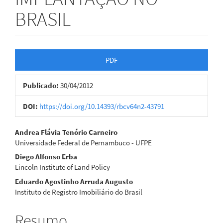
BRASIL
Barra
PDF
lateral
Publicado:
30/04/2012
de
artigos
DOI:
https://doi.org/10.14393/rbcv64n2-43791
Conteúdo
Andrea Flávia Tenório Carneiro
Universidade Federal de Pernambuco - UFPE
do
Diego Alfonso Erba
artigo
Lincoln Institute of Land Policy
Eduardo Agostinho Arruda Augusto
principal
Instituto de Registro Imobiliário do Brasil
Resumo