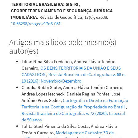
TERRITORIAL BRASILEIRA: SIG-RI,
GEORREFERENCIAMENTO E SEGURANÇA JURÍDICA
IMOBILIÁRIA.
Revista de Geopolítica, 17(6), e2638.
10.56238/revgeov17n6-081
Artigos mais lidos pelo mesmo(s)
autor(es)
Lilian Nina Silva Frederico, Andrea Flávia Tenório
Carneiro,
OS BENS TERRITORIAIS DA UNIÃO E SEUS
CADASTROS
,
Revista Brasileira de Cartografia: v. 68 n.
10 (2016): Novembro/Dezembro
Claudia Robbi Sluter, Andrea Flávia Tenório Carneiro,
Andrea Lopes Iescheck, Daniele Regina Pontes, José
Antônio Peres Gediel,
Cartografia e Direito na Formação
Territorial e na Configuração da Propriedade no Brasil
,
Revista Brasileira de Cartografia: v. 72 (2020): Especial
de 50 anos
Talita Stael Pimenta da Silva Costa, Andrea Flávia
Tenório Carneiro,
Modelagem de Cadastro 3D de