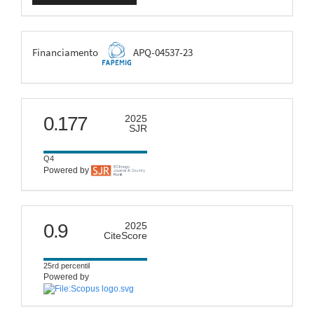
FAPEMIG
Financiamento
APQ-04537-23
scimago
0.177
2025
SJR
Q4
Powered by
citescore
0.9
2025
CiteScore
25rd percentil
Powered by