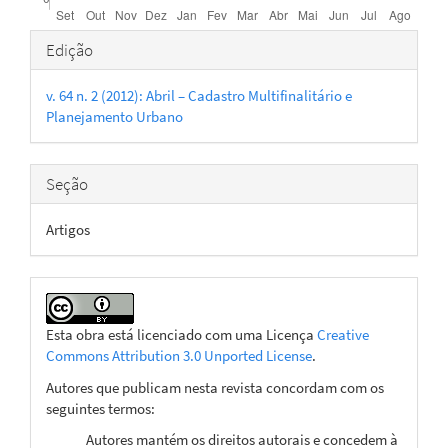
Detalhes
Edição
do
v. 64 n. 2 (2012): Abril – Cadastro Multifinalitário e
artigo
Planejamento Urbano
Seção
Artigos
Esta obra está licenciado com uma Licença
Creative
Commons Attribution 3.0 Unported License
.
Autores que publicam nesta revista concordam com os
seguintes termos:
Autores mantém os direitos autorais e concedem à