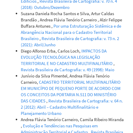
Edifícios
,
Revista Brasileira de Cartografia: v. 70 n. 4
(2018): Outubro/Dezembro
Suzana Daniela Rocha Santos e Silva, Artur Caldas
Brandão , Andrea Flávia Tenório Carneiro , Alzir Felippe
Buffara Antunes ,
Por uma Estruturação Sistêmica e de
Abrangência Nacional para o Cadastro Territorial
Brasileiro
,
Revista Brasileira de Cartografia: v. 73 n. 2
(2021): Abril/Junho
Diego Alfonso Erba, Carlos Loch,
IMPACTOS DA
EVOLUÇÃO TECNOLÓGICA NA LEGISLAÇÃO
TERRITORIAL E NO CADASTRO MULTIFINALITÁRIO
,
Revista Brasileira de Cartografia: v. 49 (1998): Maio
Junívio da Silva Pimentel, Andrea Flávia Tenório
Carneiro,
CADASTRO TERRITORIAL MULTIFINALITÁRIO
EM MUNICÍPIO DE PEQUENO PORTE DE ACORDO COM
OS CONCEITOS DA PORTARIA N.511 DO MINISTÉRIO
DAS CIDADES
,
Revista Brasileira de Cartografia: v. 64 n.
2 (2012): Abril – Cadastro Multifinalitário e
Planejamento Urbano
Andrea Flávia Tenório Carneiro, Camila Ribeiro Miranda
,
Evolução e Tendências nas Pesquisas em
Administração Territorial e Cadastro
,
Revista Brasileira