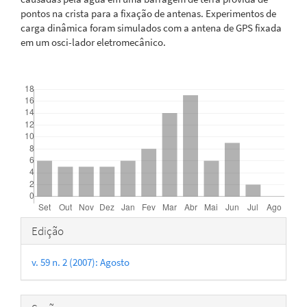
pontos na crista para a fixação de antenas. Experimentos de
carga dinâmica foram simulados com a antena de GPS fixada
em um osci-lador eletromecânico.
Downloads
Detalhes
Edição
do
v. 59 n. 2 (2007): Agosto
artigo