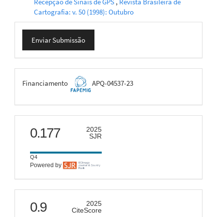
Recepção de Sinais de GPS
,
Revista Brasileira de
Cartografia: v. 50 (1998): Outubro
Enviar
Enviar Submissão
Submissão
FAPEMIG
Financiamento
APQ-04537-23
scimago
0.177
2025
SJR
Q4
Powered by
citescore
0.9
2025
CiteScore