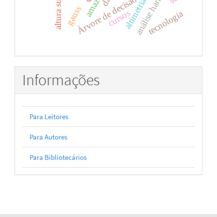
análise harmônica
Árvore de decisão
gauss
cursos
tecnologia
Informações
Para Leitores
Para Autores
Para Bibliotecários