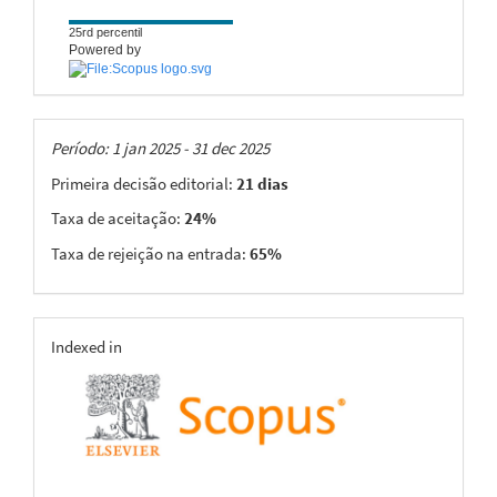
25rd percentil
Powered by
Taxas
Período: 1 jan 2025 - 31 dec 2025
Primeira decisão editorial:
21 dias
Taxa de aceitação:
24%
Taxa de rejeição na entrada:
65%
indexing
Indexed in