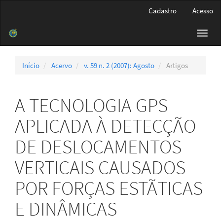
Navegação
Cadastro
Acesso
Principal
Conteúdo
Toggl
principal
navig
Barra
Lateral
Início
Acervo
v. 59 n. 2 (2007): Agosto
Artigos
A TECNOLOGIA GPS
APLICADA À DETECÇÃO
DE DESLOCAMENTOS
VERTICAIS CAUSADOS
POR FORÇAS ESTÃTICAS
E DINÂMICAS