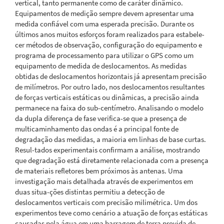
vertical, tanto permanente como de caráter dinâmico.
Equipamentos de medição sempre devem apresentar uma
medida confiável com uma esperada precisão. Durante os
últimos anos muitos esforços foram realizados para estabele-
cer métodos de observação, configuração do equipamento e
programa de processamento para utilizar o GPS como um
equipamento de medida de deslocamentos. As medidas
obtidas de deslocamentos horizontais já apresentam precisão
de milímetros. Por outro lado, nos deslocamentos resultantes
de forças verticais estáticas ou dinâmicas, a precisão ainda
permanece na faixa do sub-centímetro. Analisando o modelo
da dupla diferença de fase verifica-se que a presença de
multicaminhamento das ondas é a principal fonte de
degradação das medidas, a maioria em linhas de base curtas.
Resul-tados experimentais confirmam a análise, mostrando
que degradação está diretamente relacionada com a presença
de materiais refletores bem próximos às antenas. Uma
investigação mais detalhada através de experimentos em
duas situa-ções distintas permitiu a detecção de
deslocamentos verticais com precisão milimétrica. Um dos
experimentos teve como cenário a atuação de forças estáticas
causadas pela água em uma barragem de terra provida de