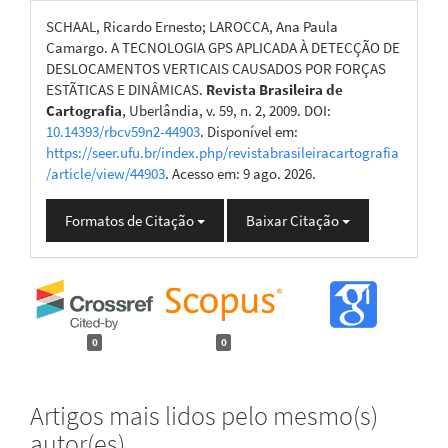
SCHAAL, Ricardo Ernesto; LAROCCA, Ana Paula
Camargo. A TECNOLOGIA GPS APLICADA À DETECÇÃO DE
DESLOCAMENTOS VERTICAIS CAUSADOS POR FORÇAS
ESTÃTICAS E DINÂMICAS.
Revista Brasileira de
Cartografia
, Uberlândia, v. 59, n. 2, 2009. DOI:
10.14393/rbcv59n2-44903
. Disponível em:
https://seer.ufu.br/index.php/revistabrasileiracartografia
/article/view/44903
. Acesso em: 9 ago. 2026.
Formatos de Citação
Baixar Citação
0
0
Artigos mais lidos pelo mesmo(s)
autor(es)