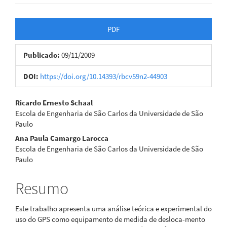
Barra
PDF
lateral
Publicado:
09/11/2009
de
artigos
DOI:
https://doi.org/10.14393/rbcv59n2-44903
Conteúdo
Ricardo Ernesto Schaal
Escola de Engenharia de São Carlos da Universidade de São
do
Paulo
artigo
Ana Paula Camargo Larocca
Escola de Engenharia de São Carlos da Universidade de São
principal
Paulo
Resumo
Este trabalho apresenta uma análise teórica e experimental do
uso do GPS como equipamento de medida de desloca-mento