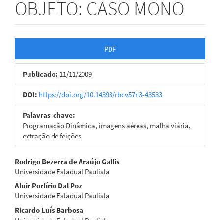
OBJETO: CASO MONO
Barra
PDF
lateral
Publicado:
11/11/2009
de
artigos
DOI:
https://doi.org/10.14393/rbcv57n3-43533
Palavras-chave:
Programação Dinâmica, imagens aéreas, malha viária,
extração de feições
Conteúdo
Rodrigo Bezerra de Araújo Gallis
Universidade Estadual Paulista
do
Aluir Porfírio Dal Poz
artigo
Universidade Estadual Paulista
Ricardo Luís Barbosa
principal