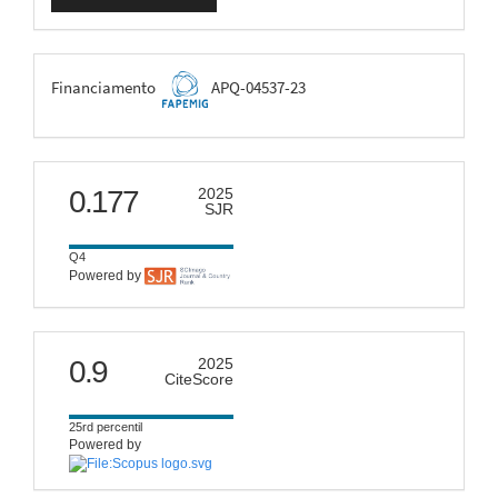
Submissão
FAPEMIG
Financiamento
APQ-04537-23
scimago
0.177
2025
SJR
Q4
Powered by
citescore
0.9
2025
CiteScore
25rd percentil
Powered by