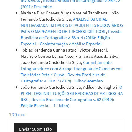
RODOVIAS
,
Revista Brasileira de Cartografia: v. 56 n. 2
(2004): Dezembro
Mariana Dias Chaves, Vilma Mayumi Tachibana, João
Fernando Custodio da Silva,
ANÁLISE FATORIAL
MULTIVARIADA EM DADOS DE ACIDENTES RODOVIÁRIOS
PARA O MAPEAMENTO DE TRECHOS CRÍTICOS
,
Revista
Brasileira de Cartografia: v. 68 n. 4 (2016): Edição
Especial – Geoinformação e Análise Espacial
Tobias Rehder da Cunha Patuci, Victor Blasechi,
Maurício Correia Lemes Neto, Francisco Assis da Silva,
João Fernando Custódio da Silva,
Caminhamento
Fotogramétrico com Arranjo Triangular de Câmeras em
Trajetórias Reta e Curva
,
Revista Brasileira de
Cartografia: v. 70 n. 3 (2018): Julho/Setembro
João Fernando Custodio da Silva, Adilson Berveglieri,
O
PERFIL DAS INSTITUIÇÕES GERADORAS DE ARTIGOS NA
RBC
,
Revista Brasileira de Cartografia: v. 62 (2010):
Edição Especial – 1 (Julho)
1
2
3
>
>>
Enviar
Enviar Submissão