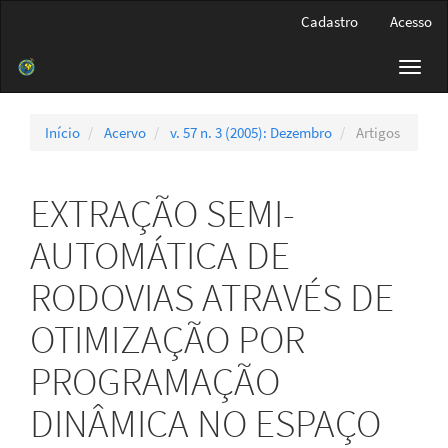
Navegação
Cadastro
Acesso
Principal
Conteúdo
Toggl
principal
navig
Barra
Lateral
Início
Acervo
v. 57 n. 3 (2005): Dezembro
Artigos
EXTRAÇÃO SEMI-
AUTOMÁTICA DE
RODOVIAS ATRAVÉS DE
OTIMIZAÇÃO POR
PROGRAMAÇÃO
DINÂMICA NO ESPAÇO