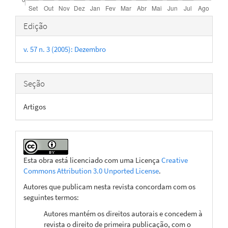
Detalhes
Edição
do
v. 57 n. 3 (2005): Dezembro
artigo
Seção
Artigos
Esta obra está licenciado com uma Licença
Creative
Commons Attribution 3.0 Unported License
.
Autores que publicam nesta revista concordam com os
seguintes termos:
Autores mantém os direitos autorais e concedem à
revista o direito de primeira publicação, com o