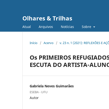
Olhares & Trilhas
Atual
Arquivos
Notícias
Sobre
Início
/
Acervo
/
v. 23 n. 1 (2021): REFLEXÕES E 
Os PRIMEIROS REFUGIADOS
ESCUTA DO ARTISTA-ALUN
Gabriela Neves Guimarães
ESEBA - UFU
Autor