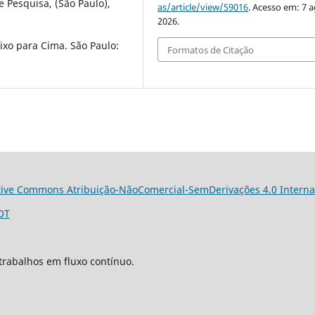
e Pesquisa, (São Paulo),
as/article/view/59016
. Acesso em: 7 a
2026.
ixo para Cima. São Paulo:
Formatos de Citação
tive Commons Atribuição-NãoComercial-SemDerivações 4.0 Interna
OT
trabalhos em fluxo contínuo.