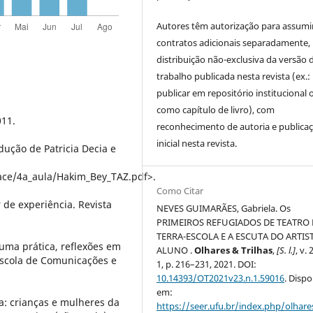
Autores têm autorização para assumi
contratos adicionais separadamente,
distribuição não-exclusiva da versão 
trabalho publicada nesta revista (ex.:
publicar em repositório institucional 
como capítulo de livro), com
011.
reconhecimento de autoria e publica
inicial nesta revista.
ução de Patricia Decia e
ce/4a_aula/Hakim_Bey_TAZ.pdf>.
Como Citar
 de experiência. Revista
NEVES GUIMARÃES, Gabriela. Os
PRIMEIROS REFUGIADOS DE TEATRO
TERRA-ESCOLA E A ESCUTA DO ARTIS
 uma prática, reflexões em
ALUNO .
Olhares & Trilhas
,
[S. l.]
, v. 
 Escola de Comunicações e
1, p. 216–231, 2021. DOI:
10.14393/OT2021v23.n.1.59016
. Dispo
em:
ia: crianças e mulheres da
https://seer.ufu.br/index.php/olhares