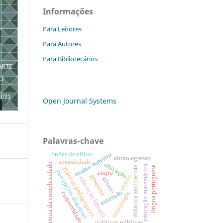
Informações
Para Leitores
Para Autores
Para Bibliotecários
Open Journal Systems
Palavras-chave
ondas de elliott
ensino superior
aluno egresso
sexualidade
educação
teoria da complexidade
educação matemática
didática antirracista
língua portuguesa
práticas pedagógicas
percepções discentes
corpo
ensino
pesquisa
educação infantil
gênero
extensão
corporeidade
tecnologia
políticas públicas