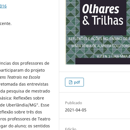
9016
ocente.
vências dos professores de
articiparam do projeto
ens Teatrais na Escola
pdf
retomada das entrevistas
o da pesquisa de mestrado
básica: Reflexões sobre
Publicado
e de Uberlândia/MG”. Esse
2021-04-05
eflexão sobre três dos
ros professores de Teatro
gar do aluno; os sentidos
Edição