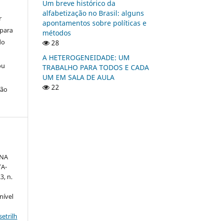
Um breve histórico da
alfabetização no Brasil: alguns
r
apontamentos sobre políticas e
 para
métodos
do
28
A HETEROGENEIDADE: UM
ou
TRABALHO PARA TODOS E CADA
UM EM SALA DE AULA
22
ção
 NA
TA-
23, n.
nível
etrilh