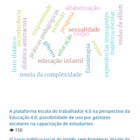
corporeidade
alfabetização
ondas de elliott
práticas pedagógicas
escredocência
pesquisa
trajetória escolar.
extensão
experiências insurgentes
didática antirracista
sexualidade
corpo
educação
livro didático
ensino
gênero
fisioterapia
educação infantil
teoria da complexidade
A plataforma escola do trabalhador 4.0 na perspectiva da
Educação 4.0: possibilidade de uso por gestores
escolares na capacitação de estudantes
150
O lugar político-social do Inglês sem Fronteiras diante da