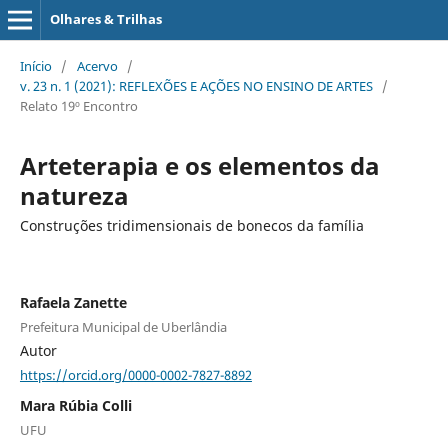
Olhares & Trilhas
Início
/
Acervo
/
v. 23 n. 1 (2021): REFLEXÕES E AÇÕES NO ENSINO DE ARTES
/
Relato 19º Encontro
Arteterapia e os elementos da
natureza
Construções tridimensionais de bonecos da família
Rafaela Zanette
Prefeitura Municipal de Uberlândia
Autor
https://orcid.org/0000-0002-7827-8892
Mara Rúbia Colli
UFU