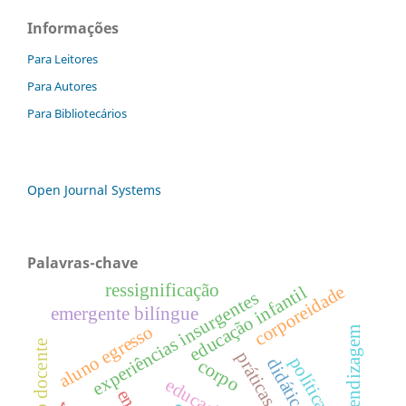
Informações
Para Leitores
Para Autores
Para Bibliotecários
Open Journal Systems
Palavras-chave
ressignificação
corporeidade
educação infantil
experiências insurgentes
emergente bilíngue
aluno egresso
aprendizagem
corpo
educação