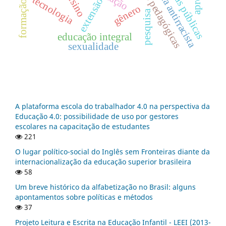
formação docente
práticas pedagógicas
políticas públicas
didática antirracista
ensino
tecnologia
extensão
gênero
pesquisa
educação integral
sexualidade
A plataforma escola do trabalhador 4.0 na perspectiva da
Educação 4.0: possibilidade de uso por gestores
escolares na capacitação de estudantes
221
O lugar político-social do Inglês sem Fronteiras diante da
internacionalização da educação superior brasileira
58
Um breve histórico da alfabetização no Brasil: alguns
apontamentos sobre políticas e métodos
37
Projeto Leitura e Escrita na Educação Infantil - LEEI (2013-