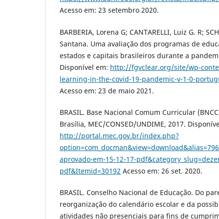
Acesso em: 23 setembro 2020.
BARBERIA, Lorena G; CANTARELLI, Luiz G. R; SC
Santana. Uma avaliação dos programas de educ
estados e capitais brasileiros durante a pandem
Disponível em:
http://fgvclear.org/site/wp-con
learning-in-the-covid-19-pandemic-v-1-0-portu
Acesso em: 23 de maio 2021.
BRASIL. Base Nacional Comum Curricular (BNCC)
Brasília, MEC/CONSED/UNDIME, 2017. Disponív
http://portal.mec.gov.br/index.php?
option=com_docman&view=download&alias=7961
aprovado-em-15-12-17-pdf&category_slug=deze
pdf&Itemid=30192
Acesso em: 26 set. 2020.
BRASIL. Conselho Nacional de Educação. Do pare
reorganização do calendário escolar e da possi
atividades não presenciais para fins de cumpri