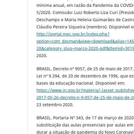
mínima anual, em razão da Pandemia da COVID-
5/2020. Comissão: Luiz Roberto Liza Curi (Presi
Deschamps e Maria Helena Guimarães de Castro 
Cláudio Pereira Siqueira (membro). Disponível 
http://portal.mec.gov.br/index.php?
option=com_docman&view=download&alias=145
20&category_slug=marco-2020-pdf&Itemid=301
2020.
BRASIL. Decreto nº 9057, de 25 de maio de 2017.
Lei nº 9.394, de 20 de dezembro de 1996, que est
bases da educação nacional. Disponível em:
https://www.in.gov.br/materia/-/asset_publis
2017-05-26-decreto-n-9-057-de-25-de-maio-de-
23 setembro 2020.
BRASIL. Portaria Nº 343, de 17 de março de 2020
substituição das aulas presenciais por aulas em
durar a situação de pandemia do Novo Coronaví