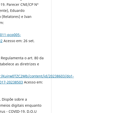
19. Parecer CNE/CP Nº
dente), Eduardo
(Relatores) e Ivan
em:
011-pcp005-
92
Acesso em: 26 set.
 Regulamenta o art. 80 da
abelece as diretrizes e
her/Kujrw0TZC2Mb/content/id/20238603/do1-
2017-20238503
Acesso em:
. Dispõe sobre a
 meios digitais enquanto
rus - COVID-19. D.O.U