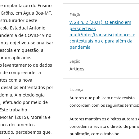
de implantação do Ensino
o Gröhs, em Água Boa-MT,
Edição
struturador deste
v. 23 n. 2 (2021): O ensino em
scola Estadual Antonio
perspectivas
multi/inter/transdisciplinares e
pandemia de COVID-19 no
contextuais na e para além da
to, objetivou-se analisar
pandemia
 escola em questão, a
foram aplicados
Seção
 o levantamento de dados
Artigos
ém de compreender a
tes com a nova
desafios enfrentados por
Licença
ndemia. A metodologia
Autores que publicam nesta revista
o, efetuado por meio de
concordam com os seguintes termos
Este trabalho
 Morán (2015), Moreira e
Autores mantêm os direitos autorais 
m nos documentos
concedem à revista o direito de prime
 estudo, percebemos que,
publicação, com o trabalho