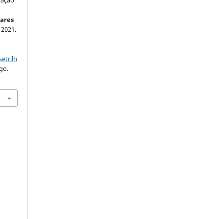
tação
ares
, 2021.
etrilh
go.