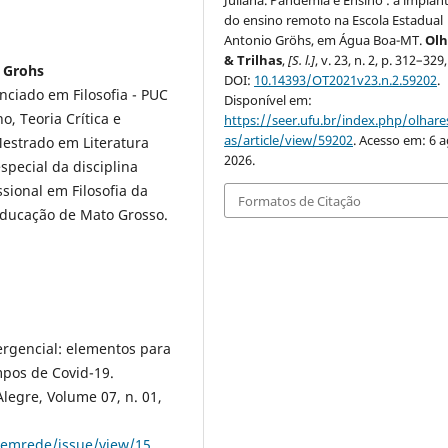
Juliana. Pandemia e Ensino : a implan
do ensino remoto na Escola Estadual
Antonio Gröhs, em Água Boa-MT.
Olh
& Trilhas
,
[S. l.]
, v. 23, n. 2, p. 312–329
o Grohs
DOI:
10.14393/OT2021v23.n.2.59202
.
nciado em Filosofia - PUC
Disponível em:
o, Teoria Crítica e
https://seer.ufu.br/index.php/olhares
as/article/view/59202
. Acesso em: 6 a
 Mestrado em Literatura
2026.
pecial da disciplina
sional em Filosofia da
Formatos de Citação
Educação de Mato Grosso.
rgencial: elementos para
mpos de Covid-19.
legre, Volume 07, n. 01,
/emrede/issue/view/15