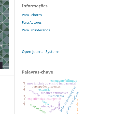
Informações
Para Leitores
Para Autores
Para Bibliotecários
Open Journal Systems
Palavras-chave
emergente bilíngue
anos iniciais do ensino fundamental
educação integral
percepções discentes
práticas pedagógicas
extensão
pesquisa
políticas públicas
didática antirracista
fisioterapia
experiências insurgentes
corpo
sexualidade
ensino
corporeidade
educação
gênero