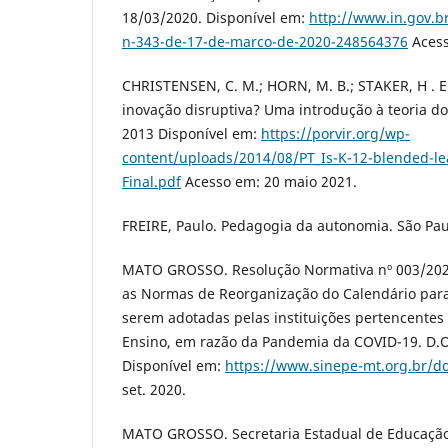
18/03/2020. Disponível em:
http://www.in.gov.b
n-343-de-17-de-marco-de-2020-248564376
Acess
CHRISTENSEN, C. M.; HORN, M. B.; STAKER, H . E
inovação disruptiva? Uma introdução à teoria dos h
2013 Disponível em:
https://porvir.org/wp-
content/uploads/2014/08/PT_Is-K-12-blended-le
Final.pdf
Acesso em: 20 maio 2021.
FREIRE, Paulo. Pedagogia da autonomia. São Paul
MATO GROSSO. Resolução Normativa nº 003/202
as Normas de Reorganização do Calendário para 
serem adotadas pelas instituições pertencentes
Ensino, em razão da Pandemia da COVID-19. D.O
Disponível em:
https://www.sinepe-mt.org.br/
set. 2020.
MATO GROSSO. Secretaria Estadual de Educação.