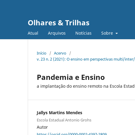
Olhares & Trilhas
Atual
Arquivos
Notícias
Sobre
Início
/
Acervo
/
v. 23 n. 2 (2021): O ensino em perspectivas multi/inte
Pandemia e Ensino
a implantação do ensino remoto na Escola Esta
Jallys Martins Mendes
Escola Estadual Antonio Grohs
Autor
https://orcid.org/0000-0002-4397-2809