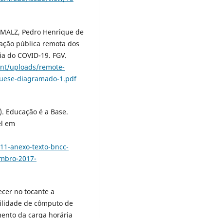
HMALZ, Pedro Henrique de
ação pública remota dos
ia do COVID-19. FGV.
tent/uploads/remote-
guese-diagramado-1.pdf
. Educação é a Base.
el em
1-anexo-texto-bncc-
mbro-2017-
cer no tocante a
bilidade de cômputo de
mento da carga horária