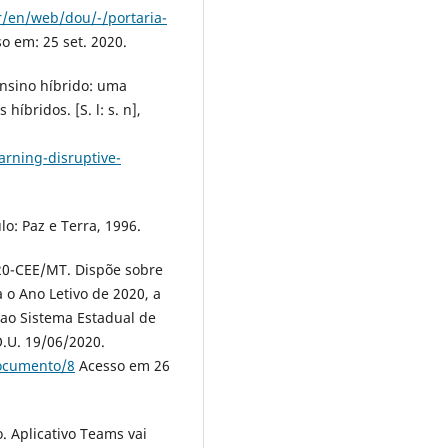
r/en/web/dou/-/portaria-
o em: 25 set. 2020.
nsino híbrido: uma
íbridos. [S. l: s. n],
arning-disruptive-
o: Paz e Terra, 1996.
0-CEE/MT. Dispõe sobre
o Ano Letivo de 2020, a
 ao Sistema Estadual de
.U. 19/06/2020.
documento/8
Acesso em 26
 Aplicativo Teams vai