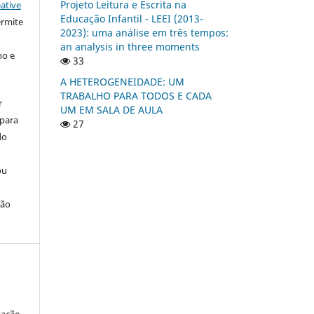
Projeto Leitura e Escrita na
ative
Educação Infantil - LEEI (2013-
ermite
2023): uma análise em três tempos:
an analysis in three moments
ho e
33
A HETEROGENEIDADE: UM
TRABALHO PARA TODOS E CADA
r
UM EM SALA DE AULA
 para
27
do
ou
ção