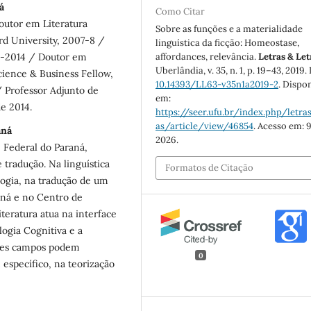
á
Como Citar
outor em Literatura
Sobre as funções e a materialidade
rd University, 2007-8 /
linguística da ficção: Homeostase,
affordances, relevância.
Letras & Let
08-2014 / Doutor em
Uberlândia, v. 35, n. 1, p. 19–43, 2019.
cience & Business Fellow,
10.14393/LL63-v35n1a2019-2
. Dispo
 Professor Adjunto de
em:
de 2014.
https://seer.ufu.br/index.php/letras
as/article/view/46854
. Acesso em: 9
aná
2026.
 Federal do Paraná,
e tradução. Na linguística
Formatos de Citação
logia, na tradução de um
aná e no Centro de
teratura atua na interface
logia Cognitiva e a
sses campos podem
0
 específico, na teorização