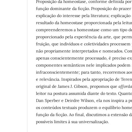
Proposição da homeostase, conforme definida po
função dominante da ficção. Proposição do prazer
explicação do interesse pela literatura; explicaçã
resultado da homeostase proporcionada pela leitu
compreenderemos a homeostase como um tipo de e
proporcionado pela experiência da arte, que perm
fruição, que indivíduos e coletividades processem
não propriamente interpretados e nomeados. Como
apenas conscientemente processado, é preciso ex
componentes semânticos nele implicados podem s
infraconscientemente; para tanto, recorremos ao
e relevância. Inspirados pela apropriação de Tere
original de James J. Gibson, propomos que
afford
leitor na postura assumida diante do texto. Quant
Dan Sperber e Deirdre Wilson, ela nos inspira a p
os conteúdos textuais produzem o equilíbrio hom
função da ficção. Ao final, discutimos a extensão d
possíveis limites à sua universalização.