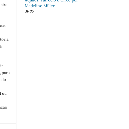
meira
Madeline Miller
23
se,
toria
a
ir
, para
o do
:
l ou
ação