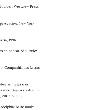
 Boulder: Westview Press,
 perception
. New York:
ra 34, 1996.
s de pensar. São Paulo:
ulo: Companhia das Letras,
obre as metas e os
 Franco.
Signos e estilos da
, 2007, p. 11-56.
iladelphia: Basic Books,