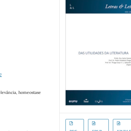
2
relevância, homeostase