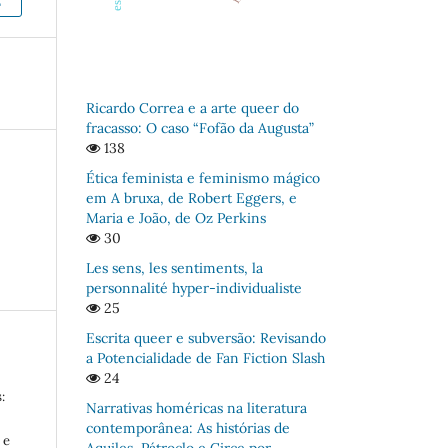
E
Ricardo Correa e a arte queer do
fracasso: O caso “Fofão da Augusta”
138
Ética feminista e feminismo mágico
em A bruxa, de Robert Eggers, e
Maria e João, de Oz Perkins
30
Les sens, les sentiments, la
personnalité hyper-individualiste
25
Escrita queer e subversão: Revisando
a Potencialidade de Fan Fiction Slash
24
:
Narrativas homéricas na literatura
contemporânea: As histórias de
 e
Aquiles, Pátroclo e Circe por