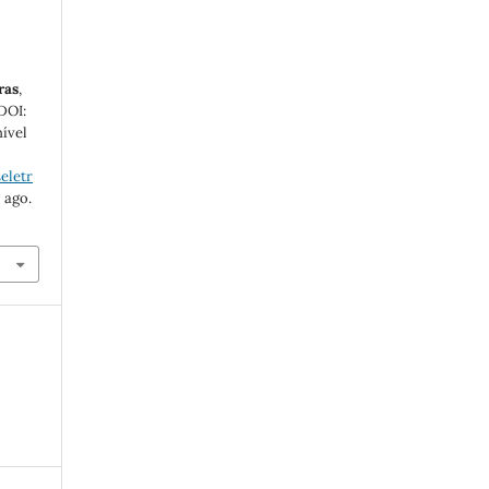
ras
,
 DOI:
nível
eletr
 ago.