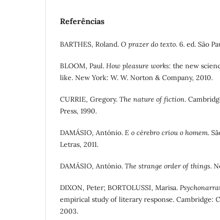
Referências
BARTHES, Roland.
O prazer do texto
. 6. ed. São P
BLOOM, Paul.
How pleasure works:
the new scienc
like. New York: W. W. Norton & Company, 2010.
CURRIE, Gregory.
The nature of fiction
. Cambridg
Press, 1990.
DAMÁSIO, António.
E o cérebro criou o homem
. S
Letras, 2011.
DAMÁSIO, António.
The strange order of things
. 
DIXON, Peter; BORTOLUSSI, Marisa.
Psychonarrat
empirical study of literary response. Cambridge: 
2003.