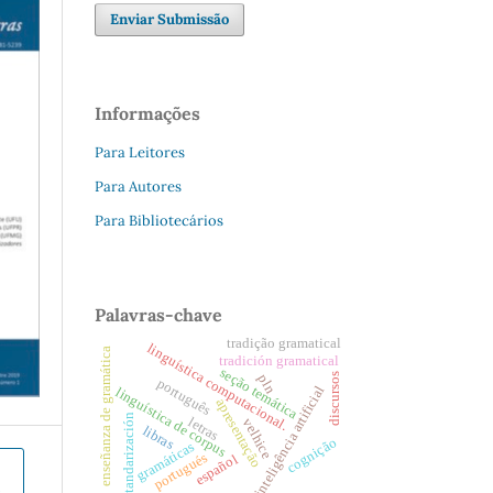
Enviar Submissão
Informações
Para Leitores
Para Autores
Para Bibliotecários
Palavras-chave
tradição gramatical
linguística computacional.
enseñanza de gramática
tradición gramatical
seção temática
discursos
pln
português
inteligência artificial
linguística de corpus
apresentação
estandarización
letras
velhice
libras
cognição
gramáticas
portugués
español