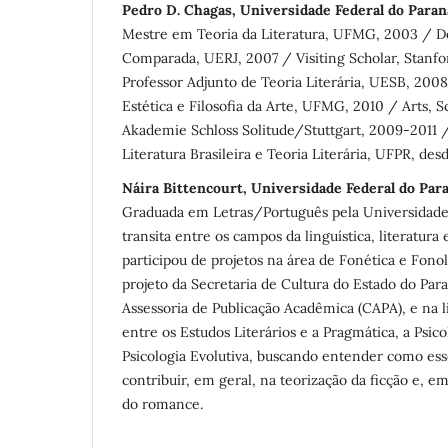
Pedro D. Chagas, Universidade Federal do Paran
Mestre em Teoria da Literatura, UFMG, 2003 / D
Comparada, UERJ, 2007 / Visiting Scholar, Stanfo
Professor Adjunto de Teoria Literária, UESB, 20
Estética e Filosofia da Arte, UFMG, 2010 / Arts, S
Akademie Schloss Solitude/Stuttgart, 2009-2011 /
Literatura Brasileira e Teoria Literária, UFPR, des
Náira Bittencourt, Universidade Federal do Par
Graduada em Letras/Português pela Universidade
transita entre os campos da linguística, literatura 
participou de projetos na área de Fonética e Fono
projeto da Secretaria de Cultura do Estado do Par
Assessoria de Publicação Acadêmica (CAPA), e na li
entre os Estudos Literários e a Pragmática, a Psico
Psicologia Evolutiva, buscando entender como e
contribuir, em geral, na teorização da ficção e, em
do romance.