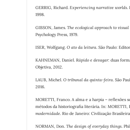
GERRIG, Richard.
Experiencing narrative worlds
.
1998.
GIBSON, James.
The ecological approach to visual
Psychology Press, 1979.
ISER, Wolfgang.
O ato da leitura
. São Paulo: Edito
KAHNEMAN, Daniel.
Rápido e devagar:
duas forma
Objetiva, 2012.
LAUB, Michel.
O tribunal da quinta-feira
. São Pa
2016.
MORETTI, Franco. A alma e a harpia – reflexões s
métodos da historiografia literária. In: MORETTI,
modernidade
. Rio de Janeiro: Civilização Brasileira
NORMAN, Don.
The design of everyday things
. Ph