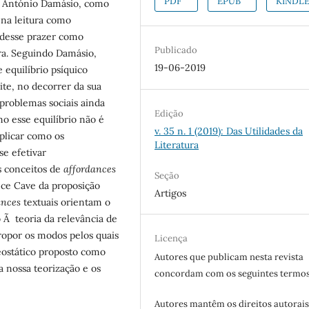
PDF
EPUB
KINDL
r António Damásio, como
 na leitura como
o desse prazer como
Publicado
ra. Seguindo Damásio,
19-06-2019
quilíbrio psíquico
ite, no decorrer da sua
 problemas sociais ainda
Edição
 esse equilíbrio não é
v. 35 n. 1 (2019): Das Utilidades da
plicar como os
Literatura
e efetivar
s conceitos de
affordances
Seção
nce Cave da proposição
Artigos
ances
textuais orientam o
o Ã teoria da relevância de
ropor os modos pelos quais
Licença
eostático proposto como
Autores que publicam nesta revista
a nossa teorização e os
concordam com os seguintes termos
Autores mantêm os direitos autorais