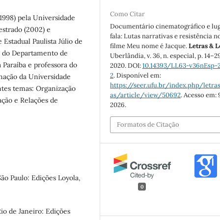
Como Citar
1998) pela Universidade
Documentário cinematográfico e lu
Mestrado (2002) e
fala: Lutas narrativas e resistência n
Estadual Paulista Júlio de
filme Meu nome é Jacque.
Letras & L
da do Departamento de
Uberlândia, v. 36, n. especial, p. 14–2
 Paraíba e professora do
2020. DOI:
10.14393/LL63-v36nEsp-
2
. Disponível em:
mação da Universidade
https://seer.ufu.br/index.php/letras
ntes temas: Organização
as/article/view/50692
. Acesso em: 
ação e Relações de
2026.
Formatos de Citação
ão Paulo: Edições Loyola,
0
io de Janeiro: Edições