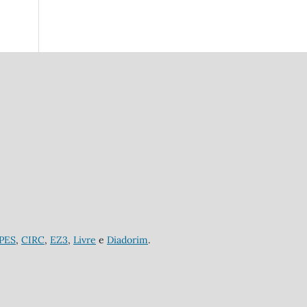
APES
,
CIRC
,
EZ3
,
Livre
e
Diadorim
.