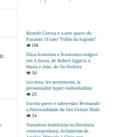
Ricardo Correa e a arte queer do
fracasso: O caso “Fofão da Augusta”
138
Ética feminista e feminismo mágico
de
em A bruxa, de Robert Eggers, e
Maria e João, de Oz Perkins
30
Les sens, les sentiments, la
personnalité hyper-individualiste
25
Escrita queer e subversão: Revisando
a Potencialidade de Fan Fiction Slash
24
Narrativas homéricas na literatura
:
contemporânea: As histórias de
Aquiles, Pátroclo e Circe por