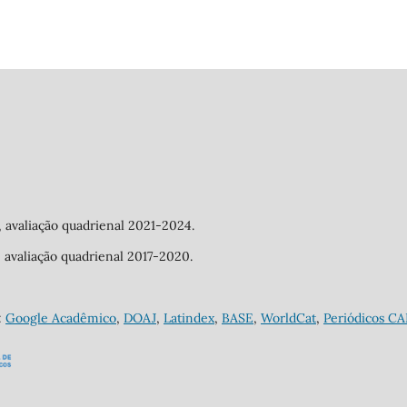
a, avaliação quadrienal 2021-2024.
a, avaliação quadrienal 2017-2020.
:
Google Acadêmico
,
DOAJ
,
Latindex
,
BASE
,
WorldCat
,
Periódicos C