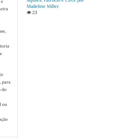
 e
Madeline Miller
meira
23
se,
toria
a
ir
, para
o do
:
l ou
ação