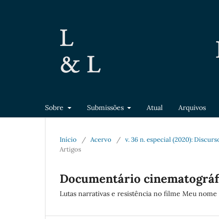
Sobre
Submissões
Atual
Arquivos
Início
/
Acervo
/
v. 36 n. especial (2020): Discu
Artigos
Documentário cinematográfic
Lutas narrativas e resistência no filme Meu nome