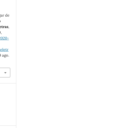
gar de
o
etras
,
9,
2020-
eletr
9 ago.