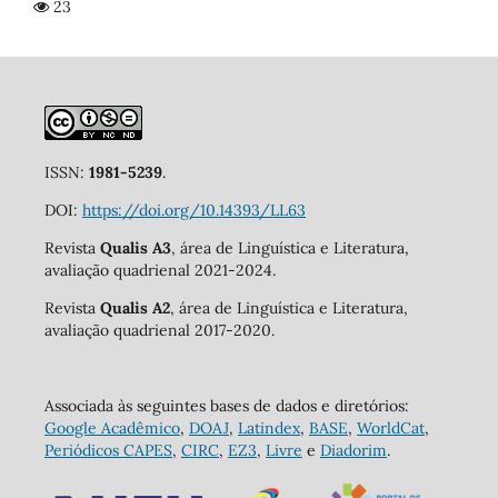
23
ISSN:
1981-5239
.
DOI:
https://doi.org/10.14393/LL63
Revista
Qualis A3
, área de Linguística e Literatura,
avaliação quadrienal 2021-2024.
Revista
Qualis A2
, área de Linguística e Literatura,
avaliação quadrienal 2017-2020.
Associada às seguintes bases de dados e diretórios:
Google Acadêmico
,
DOAJ
,
Latindex
,
BASE
,
WorldCat
,
Periódicos CAPES
,
CIRC
,
EZ3
,
Livre
e
Diadorim
.