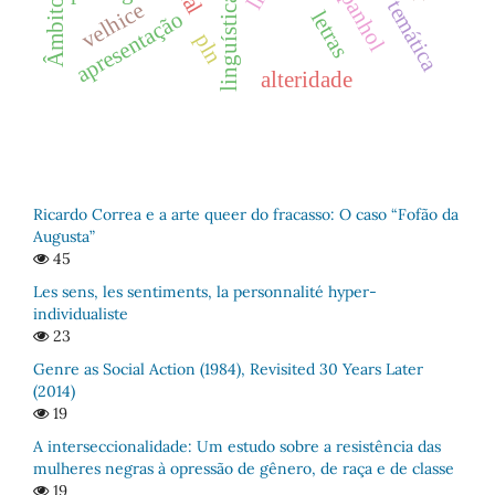
Âmbito legal
seção temática
espanhol
velhice
letras
apresentação
pln
alteridade
Ricardo Correa e a arte queer do fracasso: O caso “Fofão da
Augusta”
45
Les sens, les sentiments, la personnalité hyper-
individualiste
23
Genre as Social Action (1984), Revisited 30 Years Later
(2014)
19
A interseccionalidade: Um estudo sobre a resistência das
mulheres negras à opressão de gênero, de raça e de classe
19