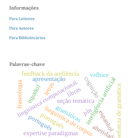
Informações
Para Leitores
Para Autores
Para Bibliotecários
Palavras-chave
feedback da audiência
velhice
cognição
apresentação
inteligência artificial
linguística computacional.
fraseologia
letras
enseñanza de gramática
español
libras
seção temática
gramáticas
linguística de corpus
pln
espanhol
portugués
português
alteridade
expertise paradigmas