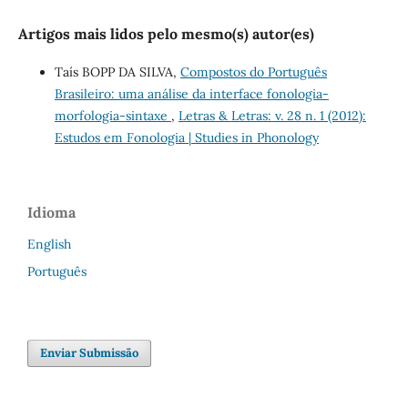
Artigos mais lidos pelo mesmo(s) autor(es)
Taís BOPP DA SILVA,
Compostos do Português
Brasileiro: uma análise da interface fonologia-
morfologia-sintaxe
,
Letras & Letras: v. 28 n. 1 (2012):
Estudos em Fonologia | Studies in Phonology
Idioma
English
Português
Enviar Submissão