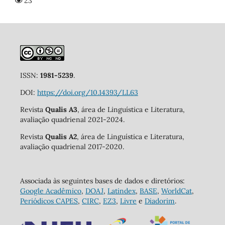
23
ISSN:
1981-5239
.
DOI:
https://doi.org/10.14393/LL63
Revista
Qualis A3
, área de Linguística e Literatura,
avaliação quadrienal 2021-2024.
Revista
Qualis A2
, área de Linguística e Literatura,
avaliação quadrienal 2017-2020.
Associada às seguintes bases de dados e diretórios:
Google Acadêmico
,
DOAJ
,
Latindex
,
BASE
,
WorldCat
,
Periódicos CAPES
,
CIRC
,
EZ3
,
Livre
e
Diadorim
.