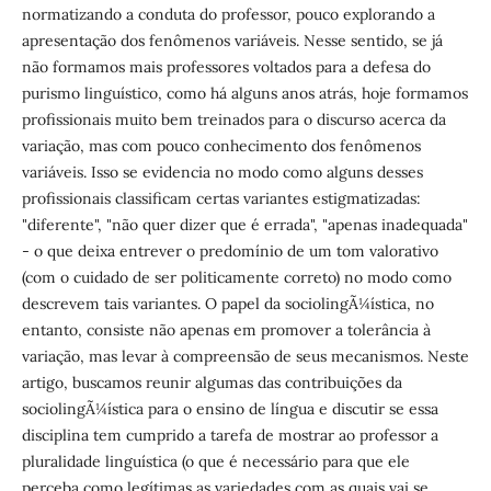
normatizando a conduta do professor, pouco explorando a
apresentação dos fenômenos variáveis. Nesse sentido, se já
não formamos mais professores voltados para a defesa do
purismo linguístico, como há alguns anos atrás, hoje formamos
profissionais muito bem treinados para o discurso acerca da
variação, mas com pouco conhecimento dos fenômenos
variáveis. Isso se evidencia no modo como alguns desses
profissionais classificam certas variantes estigmatizadas:
"diferente", "não quer dizer que é errada", "apenas inadequada"
- o que deixa entrever o predomínio de um tom valorativo
(com o cuidado de ser politicamente correto) no modo como
descrevem tais variantes. O papel da sociolingÃ¼ística, no
entanto, consiste não apenas em promover a tolerância à
variação, mas levar à compreensão de seus mecanismos. Neste
artigo, buscamos reunir algumas das contribuições da
sociolingÃ¼ística para o ensino de língua e discutir se essa
disciplina tem cumprido a tarefa de mostrar ao professor a
pluralidade linguística (o que é necessário para que ele
perceba como legítimas as variedades com as quais vai se