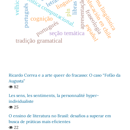
linguística computacional.
norma lingüística
letras
educación en chile
velhice
apresentação
libras
português
fraseologia
pln
cognição
portugués
español
seção temática
tradição gramatical
Ricardo Correa e a arte queer do fracasso: O caso “Fofão da
Augusta”
82
Les sens, les sentiments, la personnalité hyper-
individualiste
25
O ensino de literatura no Brasil: desafios a superar em
busca de práticas mais eficientes
22