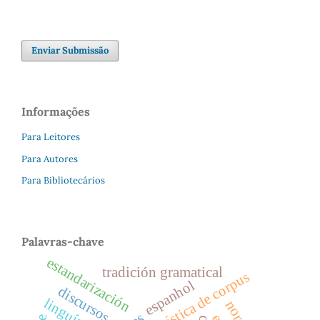
Enviar Submissão
Informações
Para Leitores
Para Autores
Para Bibliotecários
Palavras-chave
estandarización
tradición gramatical
linguística de corpus
espanhol
discursos