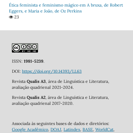
Ética feminista e feminismo mágico em A bruxa, de Robert
Eggers, e Maria e João, de Oz Perkins
23
ISSN:
1981-5239
.
DOI:
https://doi.org/10.14393/LL63
Revista
Qualis A3
, área de Linguística e Literatura,
avaliação quadrienal 2021-2024.
Revista
Qualis A2
, área de Linguística e Literatura,
avaliação quadrienal 2017-2020.
Associada às seguintes bases de dados e diretórios:
Google Acadêmico
,
DOAJ
,
Latindex
,
BASE
,
WorldCat
,