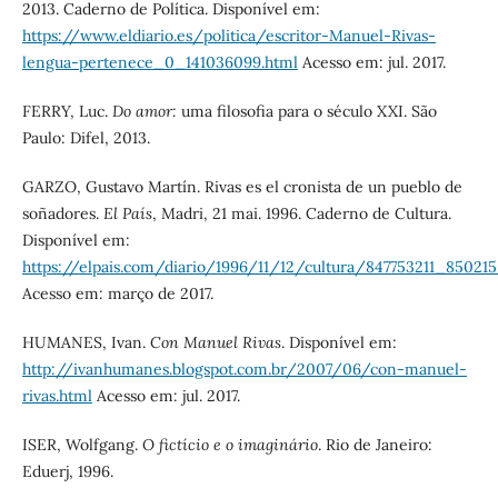
2013. Caderno de Política. Disponível em:
https://www.eldiario.es/politica/escritor-Manuel-Rivas-
lengua-pertenece_0_141036099.html
Acesso em: jul. 2017.
FERRY, Luc.
Do amor:
uma filosofia para o século XXI. São
Paulo: Difel, 2013.
GARZO, Gustavo Martín. Rivas es el cronista de un pueblo de
soñadores.
El País
, Madri, 21 mai. 1996. Caderno de Cultura.
Disponível em:
https://elpais.com/diario/1996/11/12/cultura/847753211_850215
Acesso em: março de 2017.
HUMANES, Ivan.
Con Manuel Rivas
. Disponível em:
http://ivanhumanes.blogspot.com.br/2007/06/con-manuel-
rivas.html
Acesso em: jul. 2017.
ISER, Wolfgang.
O fictício e o imaginário
. Rio de Janeiro:
Eduerj, 1996.