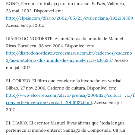
BONO, Ferran. Un trabajo para no mojarse.
El País
, Valência,
23 mai. 2002. Disponível em:
http://elpais.com/diario/2002/05/23/cvalenciana/1022181509
Acesso em: jul 2017.
DIÁRIO DO NORDESTE, As metáforas do mundo de Manuel
Rivas. Fortaleza, 06 set. 2004. Disponível em:
http://diariodonordeste.verdesmares.com.br/cadernos/caderno-
3/as-metaforas-do-mundo-de-manuel-rivas-1.365357
. Acesso
em: jul. 2017.
EL CORREO. El filtro que convierte la invención en verdad.
Bilbao, 27 nov. 2006. Caderno de cultura. Disponível em:
http://www.elcorreo.com/alava/prensa/20061127/cultura_viz/fi
convierte-invencion-verdad_20061127.html
. Acesso em: jul
2017.
EL DIARIO. El escritor Manuel Rivas afirma que "toda lengua
pertenece al mundo entero". Santiago de Compostela, 08 jun.