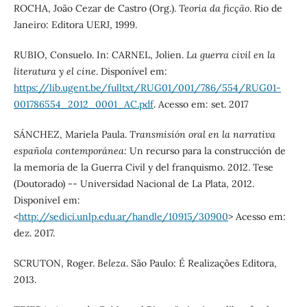
ROCHA, João Cezar de Castro (Org.).
Teoria da ficção
. Rio de
Janeiro: Editora UERJ, 1999.
RUBIO, Consuelo. In: CARNEL, Jolien.
La guerra civil en la
literatura y el cine
. Disponível em:
https://lib.ugent.be/fulltxt/RUG01/001/786/554/RUG01-
001786554_2012_0001_AC.pdf
. Acesso em: set. 2017
SÁNCHEZ, Mariela Paula.
Transmisión oral en la narrativa
española contemporánea:
Un recurso para la construcción de
la memoria de la Guerra Civil y del franquismo. 2012. Tese
(Doutorado) -- Universidad Nacional de La Plata, 2012.
Disponível em:
<
http://sedici.unlp.edu.ar/handle/10915/30900
> Acesso em:
dez. 2017.
SCRUTON, Roger.
Beleza
. São Paulo: É Realizações Editora,
2013.