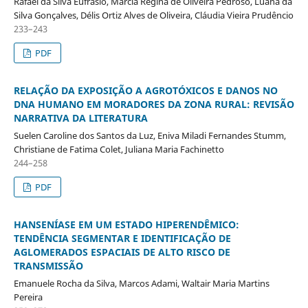
Rafael da Silva Eufrásio, Márcia Regina de Oliveira Pedroso, Luana da
Silva Gonçalves, Délis Ortiz Alves de Oliveira, Cláudia Vieira Prudêncio
233–243
PDF
RELAÇÃO DA EXPOSIÇÃO A AGROTÓXICOS E DANOS NO
DNA HUMANO EM MORADORES DA ZONA RURAL: REVISÃO
NARRATIVA DA LITERATURA
Suelen Caroline dos Santos da Luz, Eniva Miladi Fernandes Stumm,
Christiane de Fatima Colet, Juliana Maria Fachinetto
244–258
PDF
HANSENÍASE EM UM ESTADO HIPERENDÊMICO:
TENDÊNCIA SEGMENTAR E IDENTIFICAÇÃO DE
AGLOMERADOS ESPACIAIS DE ALTO RISCO DE
TRANSMISSÃO
Emanuele Rocha da Silva, Marcos Adami, Waltair Maria Martins
Pereira