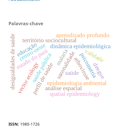
Palavras-chave
aprendizado profundo
desigualdades de saúde
território sociocultural
educação
centro-oeste
dinâmica epidemiológica
estado do pará
malaria
validade
sazonalidade
psicometria
saúde pública
arbovirose
vector ecology
dengue
perfil de saúde
saúde
epidemiologia ambiental
análise espacial
spatial epidemiology
ISSN:
1980-1726