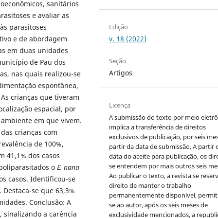
cioeconômicos, sanitários
asitoses e avaliar as
 às parasitoses
Edição
ritivo e de abordagem
v. 18 (2022)
adas em duas unidades
Seção
município de Pau dos
Artigos
as, nas quais realizou-se
edimentação espontânea,
As crianças que tiveram
Licença
calização espacial, por
A submissão do texto por meio eletr
do ambiente em que vivem.
implica a transferência de direitos
 das crianças com
exclusivos de publicação, por seis me
revalência de 100%,
partir da data de submissão. A partir 
m 41,1% dos casos
data do aceite para publicação, os dir
se entendem por mais outros seis me
poliparasitados o
E. nana
Ao publicar o texto, a revista se reser
 casos. Identificou-se
direito de manter o trabalho
s. Destaca-se que 63,3%
permanentemente disponível, permit
midades. Conclusão: A
se ao autor, após os seis meses de
, sinalizando a carência
exclusividade mencionados, a republi