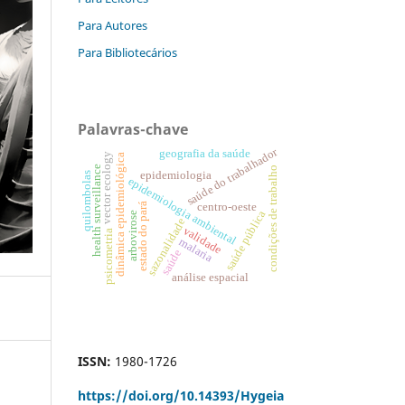
Para Autores
Para Bibliotecários
Palavras-chave
saúde do trabalhador
geografia da saúde
vector ecology
dinâmica epidemiológica
health surveillance
condições de trabalho
epidemiologia
quilombolas
epidemiologia ambiental
centro-oeste
estado do pará
saúde pública
arbovirose
sazonalidade
validade
psicometria
malaria
saúde
análise espacial
ISSN:
1980-1726
https://doi.org/
10.14393/Hygeia