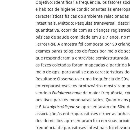
Objetivo: Identificar a frequência, os fatores so
e hábitos de higiene condicionantes às enteropar
características físicas do ambiente relacionadas
intestinais. Método: Pesquisa transversal, desc
quantitativa, ocorrida com as crianças registr
básicas de saúde com idade em 3 e 7 anos, no 
Ferros/RN. A amostra foi composta por 90 crianç
exames parasitológicos de fezes por meio de s
que responderam a entrevista semiestruturada. 
as fezes coletadas foram mapeadas a partir da lo
meio de gps, para análise das características 
Resultado: Observou-se uma frequência de 50%
enteroparasitoses; os protozoários mostraram p
sendo o
Endolimax nana
de maior frequência, co
positivos para os monoparasitados. Quanto aos 
e
E. histolytica/díspar
se apresentaram em 50% dos
associação às enteroparasitoses e roer as unha
dos domicílios apresentaram lixo em suas proxi
frequência de parasitoses intestinais foi elevada