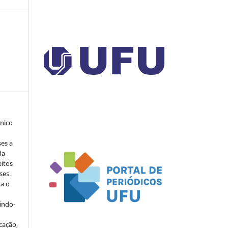
ônico
ses a
da
eitos
ses.
va o
indo-
cação,