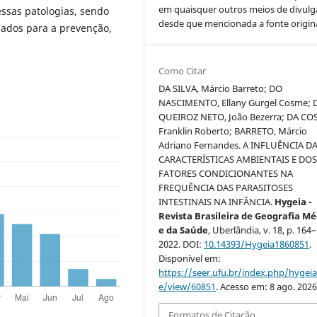
em quaisquer outros meios de divulg
essas patologias, sendo
desde que mencionada a fonte origina
nados para a prevenção,
Como Citar
DA SILVA, Márcio Barreto; DO
NASCIMENTO, Ellany Gurgel Cosme; 
QUEIROZ NETO, João Bezerra; DA CO
Franklin Roberto; BARRETO, Márcio
Adriano Fernandes. A INFLUÊNCIA D
CARACTERÍSTICAS AMBIENTAIS E DO
FATORES CONDICIONANTES NA
FREQUÊNCIA DAS PARASITOSES
INTESTINAIS NA INFÂNCIA.
Hygeia -
Revista Brasileira de Geografia Mé
e da Saúde
, Uberlândia, v. 18, p. 164
2022. DOI:
10.14393/Hygeia1860851
.
Disponível em:
https://seer.ufu.br/index.php/hygeia/
e/view/60851
. Acesso em: 8 ago. 2026
Formatos de Citação