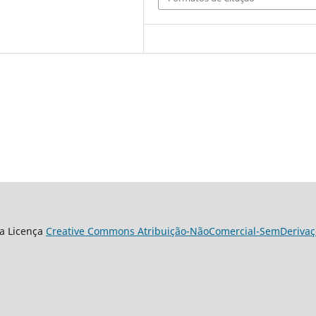
a Licença
Creative Commons Atribuição-NãoComercial-SemDerivaçõ