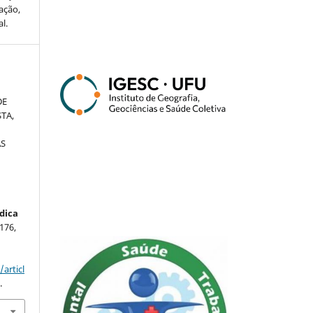
ação,
l.
DE
STA,
AS
S
dica
–176,
articl
.