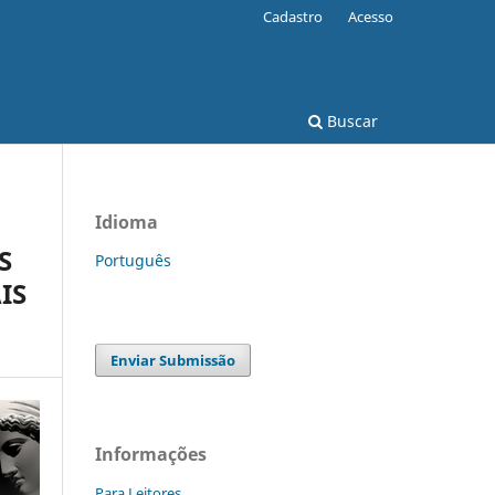
Cadastro
Acesso
Buscar
Idioma
S
Português
IS
Enviar Submissão
Informações
Para Leitores