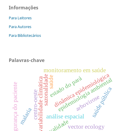
Informações
Para Leitores
Para Autores
Para Bibliotecários
Palavras-chave
monitoramento em saúde
dinâmica epidemiológica
sazonalidade
estado do pará
saúde
variabilidade climática
epidemiologia ambiental
segurança do paciente
saúde pública
centro-oeste
arbovirose
malaria
análise espacial
validade
vector ecology