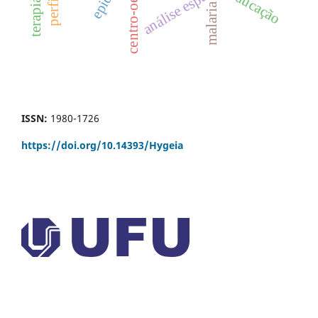
análise espacial
centro-oeste
educação
malaria
ISSN:
1980-1726
https://doi.org/
10.14393/Hygeia