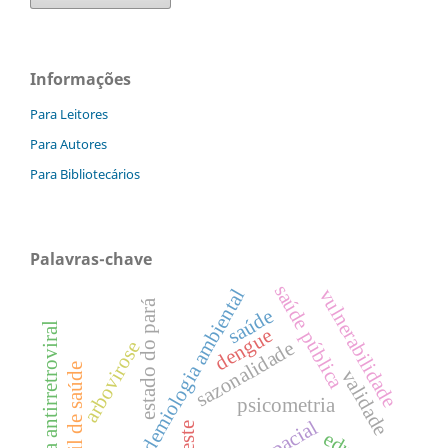
Informações
Para Leitores
Para Autores
Para Bibliotecários
Palavras-chave
saúde pública
vulnerabilidade
epidemiologia ambiental
estado do pará
saúde
terapia antirretroviral
dengue
sazonalidade
arbovirose
perfil de saúde
validade
psicometria