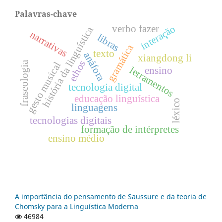
Palavras-chave
interação
verbo fazer
história da linguística
narrativas
libras
gramática
texto
anáfora
xiangdong li
ethos
fraseologia
gesto musical
letramentos
ensino
tecnologia digital
educação linguística
léxico
linguagens
tecnologias digitais
formação de intérpretes
ensino médio
A importância do pensamento de Saussure e da teoria de
Chomsky para a Linguística Moderna
46984