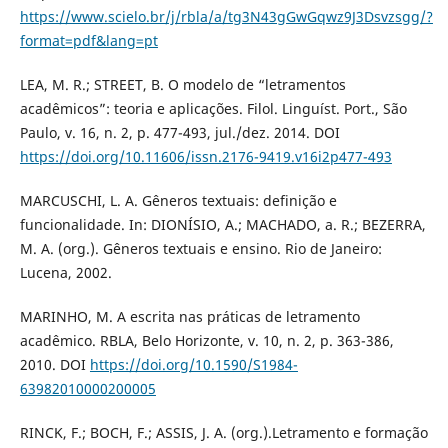
https://www.scielo.br/j/rbla/a/tg3N43gGwGqwz9J3Dsvzsgg/?
format=pdf&lang=pt
LEA, M. R.; STREET, B. O modelo de “letramentos
acadêmicos”: teoria e aplicações. Filol. Linguíst. Port., São
Paulo, v. 16, n. 2, p. 477-493, jul./dez. 2014. DOI
https://doi.org/10.11606/issn.2176-9419.v16i2p477-493
MARCUSCHI, L. A. Gêneros textuais: definição e
funcionalidade. In: DIONÍSIO, A.; MACHADO, a. R.; BEZERRA,
M. A. (org.). Gêneros textuais e ensino. Rio de Janeiro:
Lucena, 2002.
MARINHO, M. A escrita nas práticas de letramento
acadêmico. RBLA, Belo Horizonte, v. 10, n. 2, p. 363-386,
2010. DOI
https://doi.org/10.1590/S1984-
63982010000200005
RINCK, F.; BOCH, F.; ASSIS, J. A. (org.).Letramento e formação