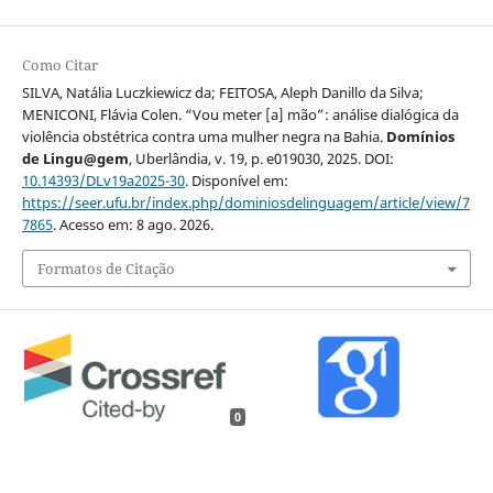
Como Citar
SILVA, Natália Luczkiewicz da; FEITOSA, Aleph Danillo da Silva;
MENICONI, Flávia Colen. “Vou meter [a] mão”: análise dialógica da
violência obstétrica contra uma mulher negra na Bahia.
Domínios
de Lingu@gem
, Uberlândia, v. 19, p. e019030, 2025. DOI:
10.14393/DLv19a2025-30
. Disponível em:
https://seer.ufu.br/index.php/dominiosdelinguagem/article/view/7
7865
. Acesso em: 8 ago. 2026.
Formatos de Citação
0