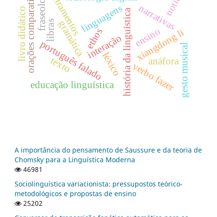
notícias
fraseologia
orações comparativas
letramentos
narrativas
linguagens
livro didático
história da linguística
gramática
libras
ensino
ethos
xiangdong li
interação
português falado
gesto musical
léxico
texto
anáfora
verbo fazer
educação linguística
A importância do pensamento de Saussure e da teoria de
Chomsky para a Linguística Moderna
46981
Sociolinguística variacionista: pressupostos teórico-
metodológicos e propostas de ensino
25202