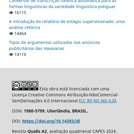
Conversor de transcrição fonética automática para as
formas linguísticas da variedade linguística potiguar
16115
A introdução do relatório de estágio supervisionado: uma
análise retórica
14464
Tipos de argumentos utilizados nos anúncios
publicitários das Havaianas
14116
Esta obra está licenciada com uma
Licença Creative Commons Atribuição-NãoComercial-
SemDerivações 4.0 Internacional (
CC BY-NC-ND 4.0
).
ISSN:
1980-5799. Uberlândia, BRASIL.
DOI:
https://doi.org/10.14393/dl
Revista
Qualis A2
, avaliação quadrienal CAPES 2024.