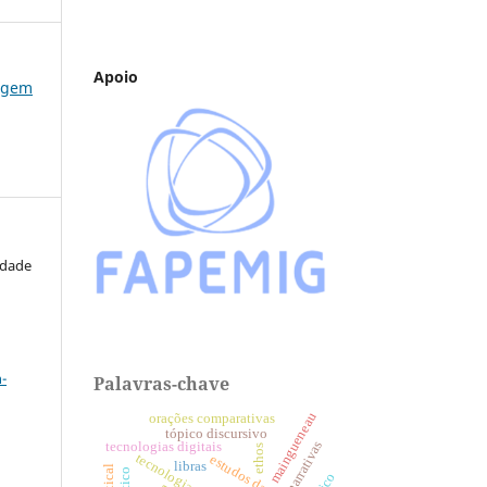
Apoio
u@gem
ndade
a
-
Palavras-chave
maingueneau
orações comparativas
tópico discursivo
narrativas
tecnologias digitais
ethos
tecnologia digital
libras