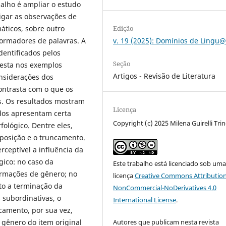
balho é ampliar o estudo
igar as observações de
Edição
áticos, sobre outro
v. 19 (2025): Domínios de Ling
formadores de palavras. A
dentificados pelos
Seção
festa nos exemplos
Artigos - Revisão de Literatura
onsiderações dos
ontrasta com o que os
s. Os resultados mostram
Licença
dos apresentam certa
Copyright (c) 2025 Milena Guirelli Tri
ológico. Dentre eles,
mposição e o truncamento.
ceptível a influência da
gico: no caso da
Este trabalho está licenciado sob um
formações de gênero; no
licença
Creative Commons Attribution
to a terminação da
NonCommercial-NoDerivatives 4.0
 subordinativas, o
International License
.
camento, por sua vez,
Autores que publicam nesta revista
o gênero do item original