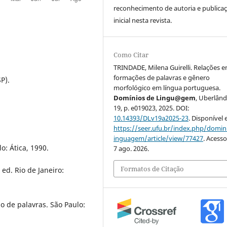
reconhecimento de autoria e publica
inicial nesta revista.
Como Citar
TRINDADE, Milena Guirelli. Relações e
formações de palavras e gênero
P).
morfológico em língua portuguesa.
Domínios de Lingu@gem
, Uberlândi
19, p. e019023, 2025. DOI:
10.14393/DLv19a2025-23
. Disponível
https://seer.ufu.br/index.php/domin
inguagem/article/view/77427
. Acess
o: Ática, 1990.
7 ago. 2026.
Formatos de Citação
d. Rio de Janeiro:
 de palavras. São Paulo: