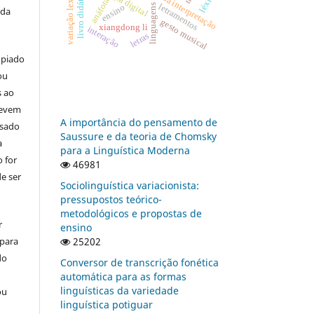
estudos da interpretação
variação lexical
livro didático
léxico
anáfora
letramentos
linguagens
ensino
 da
gesto musical
xiangdong li
interação
letras
opiado
ou
s ao
devem
A importância do pensamento de
usado
Saussure e da teoria de Chomsky
a
para a Linguística Moderna
 for
46981
e ser
Sociolinguística variacionista:
pressupostos teórico-
metodológicos e propostas de
r
ensino
 para
25202
do
Conversor de transcrição fonética
automática para as formas
linguísticas da variedade
ou
linguística potiguar