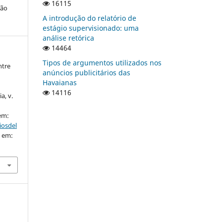
16115
ção
A introdução do relatório de
estágio supervisionado: uma
análise retórica
14464
Tipos de argumentos utilizados nos
ntre
anúncios publicitários das
Havaianas
14116
a, v.
 em:
iosdel
o em: