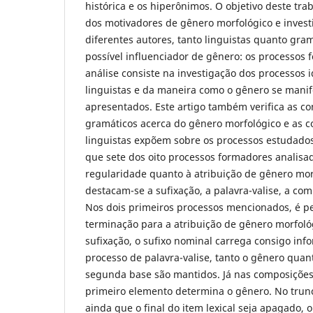
histórica e os hiperônimos. O objetivo deste tra
dos motivadores de gênero morfológico e invest
diferentes autores, tanto linguistas quanto gram
possível influenciador de gênero: os processos 
análise consiste na investigação dos processos i
linguistas e da maneira como o gênero se mani
apresentados. Este artigo também verifica as c
gramáticos acerca do gênero morfológico e as c
linguistas expõem sobre os processos estudado
que sete dos oito processos formadores analisa
regularidade quanto à atribuição de gênero morf
destacam-se a sufixação, a palavra-valise, a co
Nos dois primeiros processos mencionados, é per
terminação para a atribuição de gênero morfoló
sufixação, o sufixo nominal carrega consigo in
processo de palavra-valise, tanto o gênero quan
segunda base são mantidos. Já nas composições
primeiro elemento determina o gênero. No trun
ainda que o final do item lexical seja apagado, 