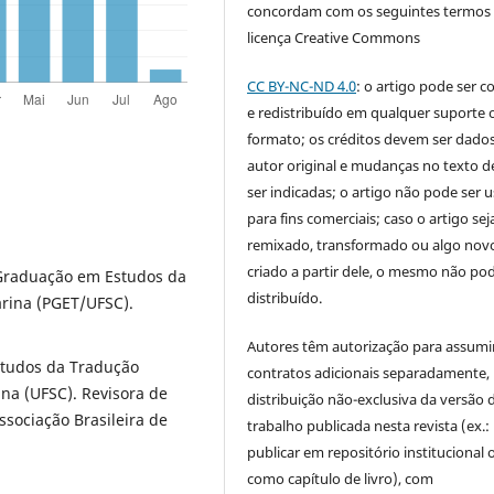
concordam com os seguintes termos
licença Creative Commons
CC BY-NC-ND 4.0
: o artigo pode ser c
e redistribuído em qualquer suporte 
formato; os créditos devem ser dado
autor original e mudanças no texto 
ser indicadas; o artigo não pode ser 
para fins comerciais; caso o artigo sej
remixado, transformado ou algo novo
criado a partir dele, o mesmo não pod
Graduação em Estudos da
distribuído.
arina (PGET/UFSC).
Autores têm autorização para assumi
studos da Tradução
contratos adicionais separadamente,
na (UFSC). Revisora de
distribuição não-exclusiva da versão 
sociação Brasileira de
trabalho publicada nesta revista (ex.:
publicar em repositório institucional 
como capítulo de livro), com