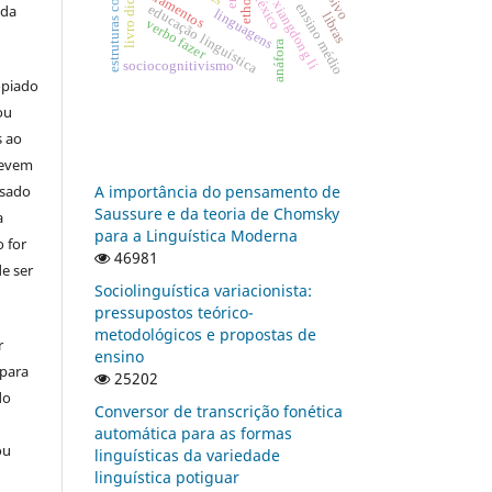
estruturas conformativas
livro didático
letramentos
ethos
léxico
xiangdong li
 da
ensino médio
educação linguística
linguagens
libras
verbo fazer
anáfora
sociocognitivismo
opiado
ou
s ao
devem
usado
A importância do pensamento de
Saussure e da teoria de Chomsky
a
para a Linguística Moderna
 for
46981
e ser
Sociolinguística variacionista:
pressupostos teórico-
metodológicos e propostas de
r
ensino
 para
25202
do
Conversor de transcrição fonética
automática para as formas
ou
linguísticas da variedade
linguística potiguar