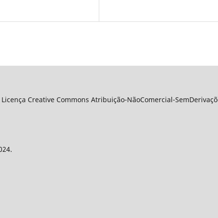
 Licença Creative Commons Atribuição-NãoComercial-SemDerivações
024.