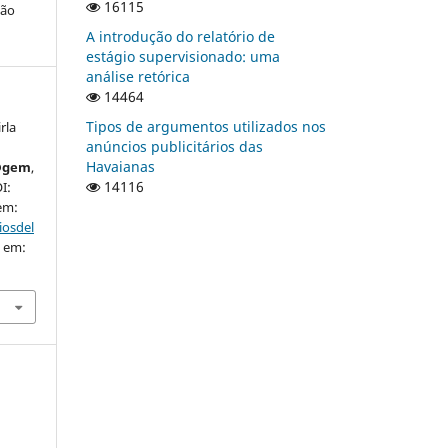
16115
ção
A introdução do relatório de
estágio supervisionado: uma
análise retórica
14464
Tipos de argumentos utilizados nos
rla
anúncios publicitários das
Havaianas
u@gem
,
14116
I:
 em:
iosdel
o em: