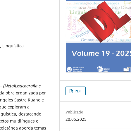
, Linguística
– (Meta)Lexicografia e
PDF
da obra organizada por
Ángeles Sastre Ruano e
 que exploram a
Publicado
nguística, destacando
20.05.2025
extos multilíngues e
a coletânea aborda temas