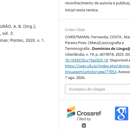
reconhecimento de autoria e publica
inicial nesta revista.
ÃO, A. B. (Org.);
Como Citar
vol. 3:
CHRISTMANN, Fernanda; COSTA , Mai
nas: Pontes, 2020. v. 1.
Pereira Pires. (Meta)Lexicografia e
Terminografia .
Domínios de Ling
Uberlândia, v. 19, p. e019018, 2025. DO
10.14393/DLv19a2025-18
. Disponível
https://seer.ufu.br/index.php/domin
inguagem/article/view/77053
. Acess
7 ago. 2026.
Formatos de Citação
0