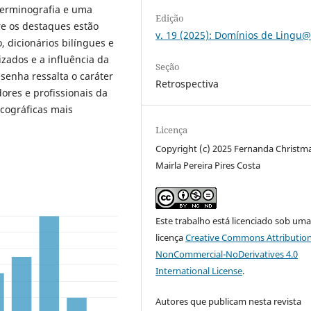
 Terminografia e uma
Edição
e os destaques estão
v. 19 (2025): Domínios de Ling
, dicionários bilíngues e
izados e a influência da
Seção
senha ressalta o caráter
Retrospectiva
ores e profissionais da
icográficas mais
Licença
Copyright (c) 2025 Fernanda Christm
Mairla Pereira Pires Costa
Este trabalho está licenciado sob um
licença
Creative Commons Attribution
NonCommercial-NoDerivatives 4.0
International License
.
Autores que publicam nesta revista