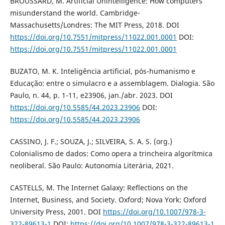
BROUSSARD, M. Artificial Unintelligence: How computers
misunderstand the world. Cambridge-
Massachusetts/Londres: The MIT Press, 2018. DOI
https://doi.org/10.7551/mitpress/11022.001.0001
DOI:
https://doi.org/10.7551/mitpress/11022.001.0001
BUZATO, M. K. Inteligência artificial, pós-humanismo e
Educação: entre o simulacro e a assemblagem. Dialogia. São
Paulo, n. 44, p. 1-11, e23906, jan./abr. 2023. DOI
https://doi.org/10.5585/44.2023.23906
DOI:
https://doi.org/10.5585/44.2023.23906
CASSINO, J. F.; SOUZA, J.; SILVEIRA, S. A. S. (org.)
Colonialismo de dados: Como opera a trincheira algorítmica
neoliberal. São Paulo: Autonomia Literária, 2021.
CASTELLS, M. The Internet Galaxy: Reflections on the
Internet, Business, and Society. Oxford; Nova York: Oxford
University Press, 2001. DOI
https://doi.org/10.1007/978-3-
322-89613-1
DOI:
https://doi.org/10.1007/978-3-322-89613-1