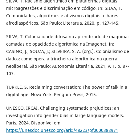
SILVA, T. Racismo algorítmico em plataformas digitais:
microagressões e discriminação em código. In: SILVA, T.
Comunidades, algoritmos e ativismos digitais: olhares
afrodiaspóricos. São Paulo: Literarua, 2020. p. 127-145.
SILVA, T. Colonialidade difusa no aprendizado de máquina:
camadas de opacidade algorítmica na Imagenet. In:
CASINO, J.; SOUZA, J.; SILVEIRA, S. A. (org.). Colonialismo de
dados: como opera a trincheira algorítmica na guerra
neoliberal. São Paulo: Autonomia Literária, 2021, v. 1. p. 87-
107.
TURKLE, S. Reclaiming conversation: The power of talk in a
digital age. Nova York: Penguin Press, 2015.
UNESCO, IRCAI. Challenging systematic prejudices: an
investigation into gender bias in large language models.
Paris, 2024. Disponível em:
https://unesdoc.unesco.org/ark:/48223/pf0000388971