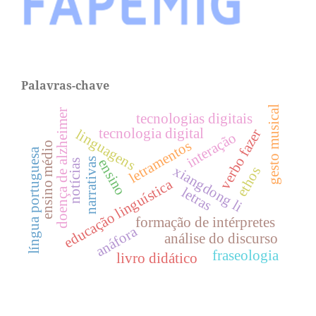
Palavras-chave
gesto musical
doença de alzheimer
tecnologias digitais
tecnologia digital
verbo fazer
linguagens
interação
letramentos
ensino médio
língua portuguesa
narrativas
ensino
notícias
xiangdong li
ethos
educação linguística
letras
formação de intérpretes
anáfora
análise do discurso
fraseologia
livro didático