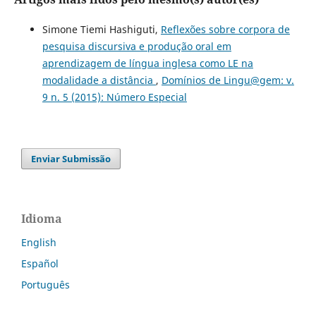
Simone Tiemi Hashiguti,
Reflexões sobre corpora de
pesquisa discursiva e produção oral em
aprendizagem de língua inglesa como LE na
modalidade a distância
,
Domínios de Lingu@gem: v.
9 n. 5 (2015): Número Especial
Enviar Submissão
Idioma
English
Español
Português