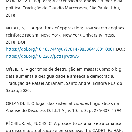
MOROZOV, E. Big tech: A ascensão dos dados e a morte da
política. Tradução de Claudio Marcondes. São Paulo: Ubu,
2018.
NOBLE, S. U. Algorithms of oppression: How search engines
reinforce racism. Nova York: New York University Press,
2018. DOI
https://doi.org/10.18574/nyu/9781479833641.001.0001
DOI:
https://doi.org/10.2307/j.ctt1pwt9w5
O´NEIL, C. Algoritmos de destruição em massa: Como o big
data aumenta a desigualdade e ameaça a democracia.
Tradução de Rafael Abraham. Santo André: Editora Rua do
Sabão, 2020.
ORLANDI, E. O lugar das sistematicidades linguísticas na
Análise do Discurso. D.E.L.T.A., v. 10, n. 2, p. 295-307, 1994.
PÊCHEUX. M.; FUCHS, C. A propósito da análise automática
do discurso: atualização e perspectivas. In: GADET, F.; HAK,