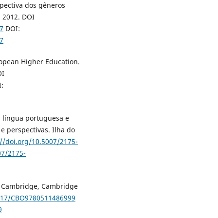
pectiva dos gêneros
8, 2012. DOI
7
DOI:
7
opean Higher Education.
OI
:
m língua portuguesa e
e perspectivas. Ilha do
://doi.org/10.5007/2175-
07/2175-
d. Cambridge, Cambridge
1017/CBO9780511486999
9