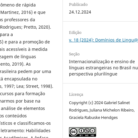
Publicado
enômeno de rápida
24.12.2024
Martinez, 2016) e que
os professores da
odrigues; Pretto, 2020).
Edição
para a
v. 18 (2024): Domínios de Ling
15) e para a promoção de
ais acessíveis à medida
Seção
zagem de línguas
Internacionalização e ensino de
ento, 2019). As
línguas estrangeiras no Brasil 
brasileira pedem por uma
perspectiva plurilíngue
stá encapsulada no
, 1997; Lea; Street, 1998).
 cursos para formação
Licença
omarmos por base na
Copyright (c) 2024 Gabriel Salinet
 análise de elementos
Rodrigues, Juliana Michelon Ribeiro,
mos conteúdos
Graciela Rabuske Hendges
sticos e classificamos-os
letramento: Habilidades
os Acadêmicos. A ênfase