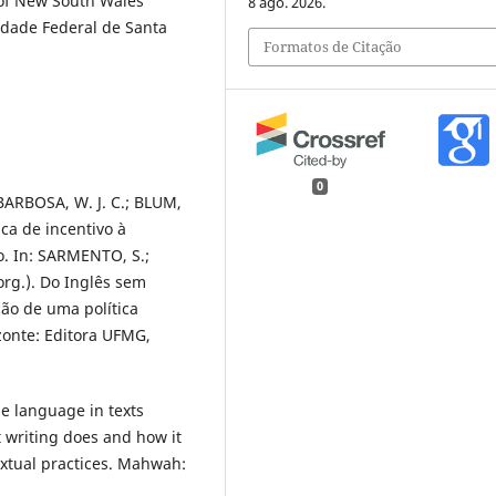
 of New South Wales
8 ago. 2026.
sidade Federal de Santa
Formatos de Citação
0
BARBOSA, W. J. C.; BLUM,
ica de incentivo à
o. In: SARMENTO, S.;
rg.). Do Inglês sem
ção de uma política
izonte: Editora UFMG,
he language in texts
t writing does and how it
textual practices. Mahwah: