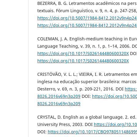
BEZERRA, B. G. Letramentos acadêmicos na pers
textuais. Fórum Linguístico, v. 9, n. 4, p. 247-25
https://doi.org/10.5007/1984-8412.2012v9n4p24
https://doi.org/10.5007/1984-8412.2012v9n4p24
COLEMAN, J. A. English-medium teaching in Eur
Language Teaching, v. 39, n. 1, p. 1–14, 2006. D
https://doi.org/10.1017/S026144480600320X
DOI
https://doi.org/10.1017/S026144480600320X
CRISTÓVÃO, V. L. L.; VIEIRA, I. R. Letramentos e
inglesa na educação superior brasileira: marcos 
Desterro, v. 69, n. 3, p. 209-221, 2016. DOI
https
8026.2016v69n3p209
DOI:
https://doi.org/10.50
8026.2016v69n3p209
CRYSTAL, D. English as a global language. 2. e
University Press, 2003. DOI
https://doi.org/10.
DOI:
https://doi.org/10.1017/CBO978051148699