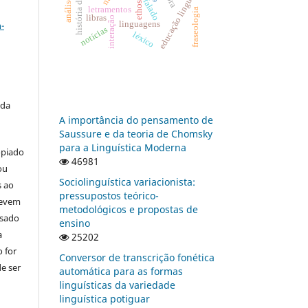
educação linguística
ethos
a
letramentos
fraseologia
libras
interação
-
linguagens
notícias
léxico
 da
A importância do pensamento de
Saussure e da teoria de Chomsky
para a Linguística Moderna
opiado
46981
ou
Sociolinguística variacionista:
s ao
pressupostos teórico-
devem
metodológicos e propostas de
usado
ensino
a
25202
 for
Conversor de transcrição fonética
e ser
automática para as formas
linguísticas da variedade
linguística potiguar