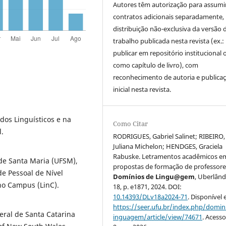
Autores têm autorização para assumi
contratos adicionais separadamente,
distribuição não-exclusiva da versão 
trabalho publicada nesta revista (ex.:
publicar em repositório institucional 
como capítulo de livro), com
reconhecimento de autoria e publica
inicial nesta revista.
os Linguísticos e na
Como Citar
l.
RODRIGUES, Gabriel Salinet; RIBEIRO,
Juliana Michelon; HENDGES, Graciela
Rabuske. Letramentos acadêmicos e
de Santa Maria (UFSM),
propostas de formação de professore
e Pessoal de Nível
Domínios de Lingu@gem
, Uberlândi
 no Campus (LinC).
18, p. e1871, 2024. DOI:
10.14393/DLv18a2024-71
. Disponível
https://seer.ufu.br/index.php/domin
eral de Santa Catarina
inguagem/article/view/74671
. Acess