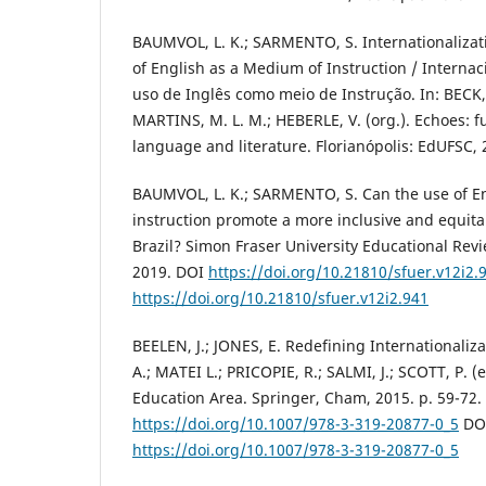
BAUMVOL, L. K.; SARMENTO, S. Internationalizat
of English as a Medium of Instruction / Interna
uso de Inglês como meio de Instrução. In: BECK,
MARTINS, M. L. M.; HEBERLE, V. (org.). Echoes: fu
language and literature. Florianópolis: EdUFSC, 
BAUMVOL, L. K.; SARMENTO, S. Can the use of E
instruction promote a more inclusive and equita
Brazil? Simon Fraser University Educational Review
2019. DOI
https://doi.org/10.21810/sfuer.v12i2.
https://doi.org/10.21810/sfuer.v12i2.941
BEELEN, J.; JONES, E. Redefining Internationaliz
A.; MATEI L.; PRICOPIE, R.; SALMI, J.; SCOTT, P. 
Education Area. Springer, Cham, 2015. p. 59-72.
https://doi.org/10.1007/978-3-319-20877-0_5
DO
https://doi.org/10.1007/978-3-319-20877-0_5