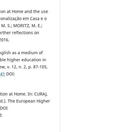
ion at Home and the use
cionalização em Casa e o
 M. S.; MORITZ, M. E.;
rther reflections on
2016.
nglish as a medium of
ble higher education in
, v. 12, n. 2, p. 87-105,
941
DOI:
ation at Home. In: CURAJ,
(ed.). The European Higher
 DOI
I: