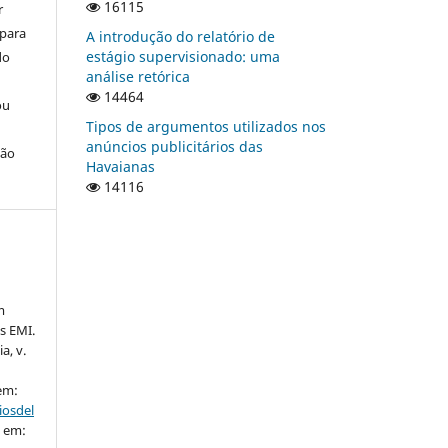
16115
r
 para
A introdução do relatório de
estágio supervisionado: uma
do
análise retórica
14464
ou
Tipos de argumentos utilizados nos
anúncios publicitários das
ção
Havaianas
14116
m
s EMI.
a, v.
 em:
iosdel
o em: