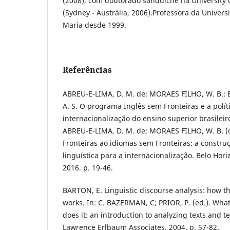
(2008), com doutorado sanduíche na University
(Sydney - Austrália, 2006).Professora da Univer
Maria desde 1999.
Referências
ABREU-E-LIMA, D. M. de; MORAES FILHO, W. B.; 
A. S. O programa Inglês sem Fronteiras e a polít
internacionalização do ensino superior brasileir
ABREU-E-LIMA, D. M. de; MORAES FILHO, W. B. (o
Fronteiras ao idiomas sem Fronteiras: a constru
linguística para a internacionalização. Belo Hor
2016. p. 19-46.
BARTON, E. Linguistic discourse analysis: how t
works. In: C. BAZERMAN, C; PRIOR, P. (ed.). Wha
does it: an introduction to analyzing texts and 
Lawrence Erlbaum Associates, 2004. p. 57-82.