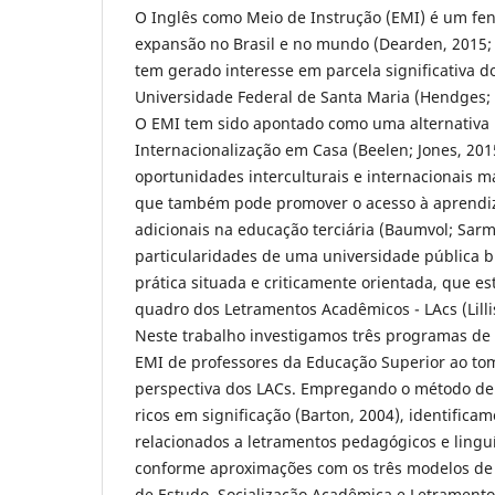
O Inglês como Meio de Instrução (EMI) é um f
expansão no Brasil e no mundo (Dearden, 2015; 
tem gerado interesse em parcela significativa d
Universidade Federal de Santa Maria (Hendges; R
O EMI tem sido apontado como uma alternativa 
Internacionalização em Casa (Beelen; Jones, 20
oportunidades interculturais e internacionais m
que também pode promover o acesso à aprendi
adicionais na educação terciária (Baumvol; Sarm
particularidades de uma universidade pública 
prática situada e criticamente orientada, que e
quadro dos Letramentos Acadêmicos - LAcs (Lillis
Neste trabalho investigamos três programas de
EMI de professores da Educação Superior ao t
perspectiva dos LACs. Empregando o método de
ricos em significação (Barton, 2004), identifica
relacionados a letramentos pedagógicos e linguí
conforme aproximações com os três modelos de 
de Estudo, Socialização Acadêmica e Letrament