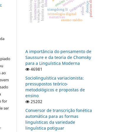
história da linguística
palavras diacríticas
corpus lexicográfico
variação linguística
letramento crítico
interação
libras
ensino
linguagens
-
ethos
xiangdong li
tecnologia digital
narrativas
ensino médio
 da
A importância do pensamento de
Saussure e da teoria de Chomsky
opiado
para a Linguística Moderna
ou
46981
s ao
Sociolinguística variacionista:
devem
pressupostos teórico-
usado
metodológicos e propostas de
a
ensino
 for
25202
e ser
Conversor de transcrição fonética
automática para as formas
linguísticas da variedade
linguística potiguar
r