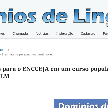
res
Chamada
Notícias
Indexação
Cadastro
Pa
@gem
/
o Brasil numa perspectiva plurilíngue
s para o ENCCEJA em um curso popul
NEM