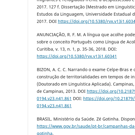
2017. 127 f. Dissertação (Mestrado em Linguística
Estudos da Linguagem, Universidade Estadual 
2017. DOI
https://doi.org/10.5380/rvx.v13i1.603
ANUNCIAÇÃO, R. F. M. A língua que acolhe pode 
sobre o conceito Português como Língua de Acol
Curitiba, v. 13, n. 1, p. 35-36, 2018. DOI:
https://doi.org/10.5380/rvx.v13i1.60341
BIZON, A. C. C. Narrando o exame Celpe-Bras e 
construção de territorialidades em tempos de in
(Doutorado em Linguística Aplicada). Campinas,
de Campinas, 2013. DOI
https://doi.org/10.218
0194.v23.n41.861
DOI:
https://doi.org/10.21879
0194.v23.n41.861
BRASIL. Ministério da Saúde. Zé Gotinha. Dispon
https://www.gov.br/saude/pt-br/campanhas-da
gotinha
.