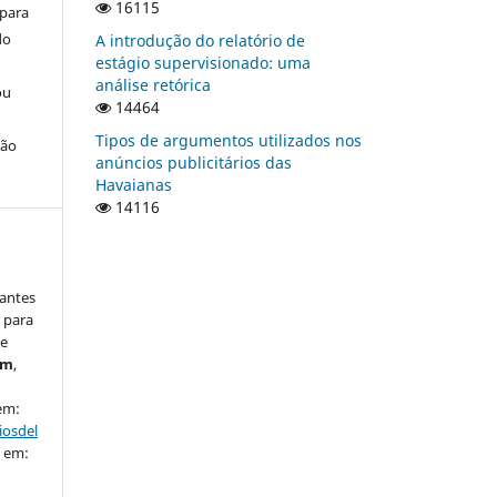
16115
 para
do
A introdução do relatório de
estágio supervisionado: uma
análise retórica
ou
14464
Tipos de argumentos utilizados nos
ção
anúncios publicitários das
Havaianas
14116
rantes
 para
de
em
,
 em:
iosdel
o em: