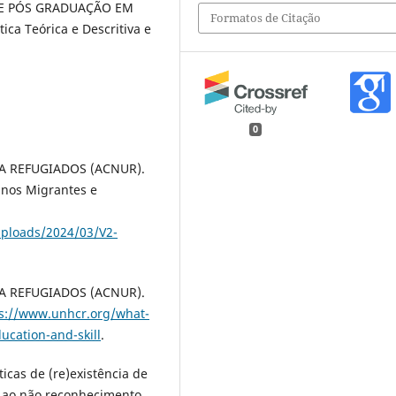
DE PÓS GRADUAÇÃO EM
Formatos de Citação
ca Teórica e Descritiva e
0
A REFUGIADOS (ACNUR).
anos Migrantes e
ploads/2024/03/V2-
A REFUGIADOS (ACNUR).
s://www.unhcr.org/what-
ucation-and-skill
.
icas de (re)existência de
e ao não reconhecimento.