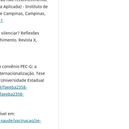
 Aplicada) - Instituto de
de Campinas, Campinas,
41
silenciar? Reflexões
himento. Revista X,
o convênio PEC-G: a
ternacionalização. Tese
 Universidade Estadual
79/faeeba2358-
/faeeba2358-
ível em:
-saude/vacinacao/ze-