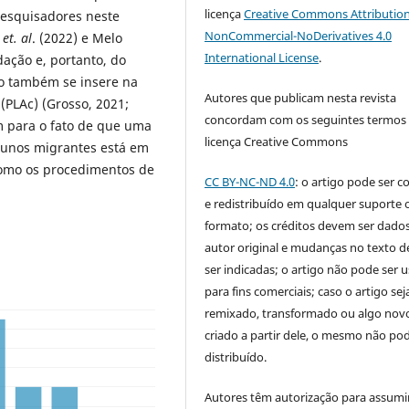
licença
Creative Commons Attribution
pesquisadores neste
NonCommercial-NoDerivatives 4.0
a
et. al
. (2022) e Melo
International License
.
dação e, portanto, do
ho também se insere na
Autores que publicam nesta revista
PLAc) (Grosso, 2021;
concordam com os seguintes termos
m para o fato de que uma
licença Creative Commons
alunos migrantes está em
omo os procedimentos de
CC BY-NC-ND 4.0
: o artigo pode ser c
e redistribuído em qualquer suporte 
formato; os créditos devem ser dado
autor original e mudanças no texto 
ser indicadas; o artigo não pode ser 
para fins comerciais; caso o artigo sej
remixado, transformado ou algo novo
criado a partir dele, o mesmo não pod
distribuído.
Autores têm autorização para assumi