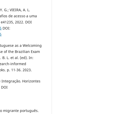
Y. G.; VIEIRA, A. L.
afios de acesso a uma
, e41235, 2022. DOI
5
DOI:
5
Portuguese as a Welcoming
e of the Brazilian Exam
. L. et al. (ed). In:
search-informed
ks. p. 11-36. 2023.
 Integração. Horizontes
. DOI
to migrante português.