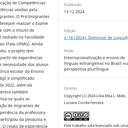
ficação de Competências
Publicado
iências vividas pela
13.12.2024
grantes. O Pró-Imigrantes
desejam realizar o Exame
 com o intuito de
Edição
 é sediado na Faculdade
v. 18 (2024): Domínios de Ling
ais (Fale-UFMG). Ainda
Seção
to, o projeto tem
Internacionalização e ensino de
partir de experiências
línguas estrangeiras no Brasil 
te necessidade dos alunos
perspectiva plurilíngue
órico escolar do Ensino
gil e simplificado
de 2022, além da
Licença
oferece também
Copyright (c) 2024 Lívia Elisa L. Melo,
isa-se quais os
Luciane Corrêa Ferreira
ação de migrantes de
xperiência da professora
articipou da pesquisa e
Este trabalho está licenciado sob um
 O relato de experiência