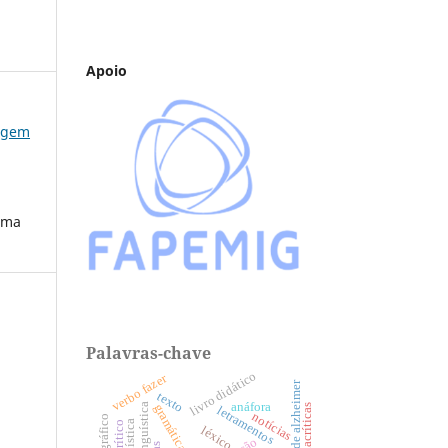
Apoio
u@gem
numa
Palavras-chave
livro didático
verbo fazer
doença de alzheimer
texto
anáfora
gramática
letramentos
notícias
léxico
a