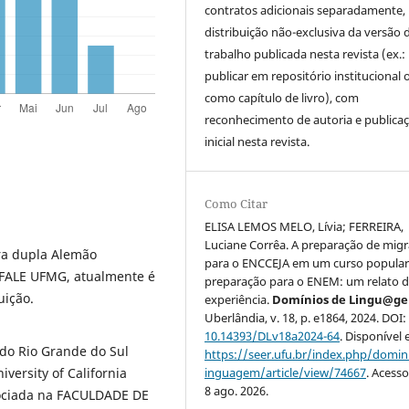
contratos adicionais separadamente,
distribuição não-exclusiva da versão 
trabalho publicada nesta revista (ex.:
publicar em repositório institucional 
como capítulo de livro), com
reconhecimento de autoria e publica
inicial nesta revista.
Como Citar
ELISA LEMOS MELO, Lívia; FERREIRA,
Luciane Corrêa. A preparação de mig
ra dupla Alemão
para o ENCCEJA em um curso popular
 FALE UFMG, atualmente é
preparação para o ENEM: um relato 
uição.
experiência.
Domínios de Lingu@g
Uberlândia, v. 18, p. e1864, 2024. DOI:
10.14393/DLv18a2024-64
. Disponível
do Rio Grande do Sul
https://seer.ufu.br/index.php/domin
inguagem/article/view/74667
. Acess
versity of California
8 ago. 2026.
sociada na FACULDADE DE