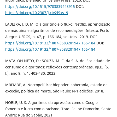
algoritmos. Bielefeld University Press, 2020. DOI
https://doi.org/10.1515/9783839448915
DOI:
https://doi.org/10.2307/j.ctv2f9xs19
LADEIRA, J. D. M. O algoritmo e o fluxo: Netflix, aprendizado
de máquina e algoritmos de recomendações. Intexto, Porto
Alegre, UFRGS, n. 47, p. 166-184, set./dez. 2019. DOI
https://doi.org/10.19132/1807-8583201947.166-184
DOI:
https://doi.org/10.19132/1807-8583201947.166-184
MATALON NETO, D.; SOUZA, M. C. da S. A. de. Sociedade de
consumo e algoritmos: reflexões contemporâneas. RJLB, [S.
l.], ano 9, n. 1, 403-430, 2023.
MBEMBE, A. Necropolítica: biopoder, soberania, estado de
exceção, política da morte. São Paulo: N-1 edições, 2018.
NOBLE, U. S. Algoritmos da opressão: como o Google
fomenta e lucra com o racismo. Trad. Felipe Damorim. Santo
André: Rua do Sabão, 2021.