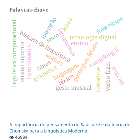
Palavras-chave
fraseologia
interação
ethos
linguística computacional
letramentos
história da linguística
texto
tecnologia digital
ensino
português falado
ensino superior
livro didático
xiangdong li
anáfora
libras
linguagens
verbo fazer
gramática
notícias
narrativas
léxico
gesto musical
A importância do pensamento de Saussure e da teoria de
Chomsky para a Linguística Moderna
46984