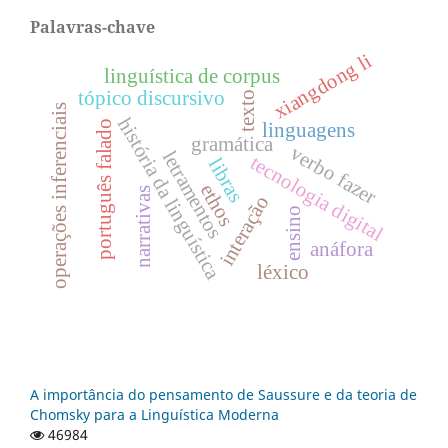
Palavras-chave
xiangdong li
linguística de corpus
tópico discursivo
texto
operações inferenciais
história da linguística
português falado
linguagens
gramática
verbo fazer
letramentos
tecnologia digital
libras
ethos
narrativas
interação
ensino
anáfora
léxico
A importância do pensamento de Saussure e da teoria de
Chomsky para a Linguística Moderna
46984