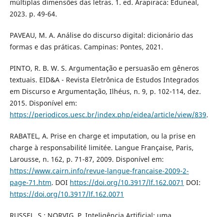
múltiplas dimensões das letras. 1. ed. Arapiraca: Eduneal,
2023. p. 49-64.
PAVEAU, M. A. Análise do discurso digital: dicionário das
formas e das práticas. Campinas: Pontes, 2021.
PINTO, R. B. W. S. Argumentação e persuasão em gêneros
textuais. EID&A - Revista Eletrônica de Estudos Integrados
em Discurso e Argumentação, Ilhéus, n. 9, p. 102-114, dez.
2015. Disponível em:
https://periodicos.uesc.br/index.php/eidea/article/view/839
.
RABATEL, A. Prise en charge et imputation, ou la prise en
charge à responsabilité limitée. Langue Française, Paris,
Larousse, n. 162, p. 71-87, 2009. Disponível em:
https://www.cairn.info/revue-langue-francaise-2009-2-
page-71.htm
. DOI
https://doi.org/10.3917/lf.162.0071
DOI:
https://doi.org/10.3917/lf.162.0071
RUSSEL, S.; NORVIG, P. Inteligência Artificial: uma