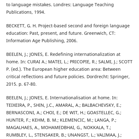
to language mistakes. Londres: Language Teaching
Publications, 1994.
BECKETT, G. H. Project-based second and foreign language
education: Past, present, and future. Greenwich, CT:
Information Age Publishing, 2006.
BEELEN, J.; JONES, E. Redefining internationalization at
home. In: CURAI A.; MATEI, L.; PRICOPIE, R.; SALMI, J.; SCOTT
P. (ed.). The European higher education area: Between
critical reflections and future policies. Dordrecht: Springer,
2015. p. 67-80.
BEELEN, J.; JONES, E. Internationalisation at home. In:
TEIXEIRA, P., SHIN, J.C., AMARAL, A.; BALBACHEVSKY, E.;
BERNASCONI, A.; CHOI, E.; DE WIT, H.; GOASTELLEC, G.;
HUNTER, F.; KEHM, B. M.; KLEMENCIC, M.; LANGA, P.;
MAGALHAES, A., MOHAMEDBHAI, G., NOKKALA, T.;
RUMBLEY, L., STENSAKER, B.; UNANGST, L.; VALIMAA, J.;