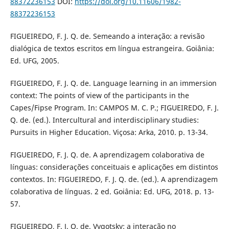
88372236153
DOI:
https://doi.org/10.11606/1982-
88372236153
FIGUEIREDO, F. J. Q. de. Semeando a interação: a revisão
dialógica de textos escritos em língua estrangeira. Goiânia:
Ed. UFG, 2005.
FIGUEIREDO, F. J. Q. de. Language learning in an immersion
context: The points of view of the participants in the
Capes/Fipse Program. In: CAMPOS M. C. P.; FIGUEIREDO, F. J.
Q. de. (ed.). Intercultural and interdisciplinary studies:
Pursuits in Higher Education. Viçosa: Arka, 2010. p. 13-34.
FIGUEIREDO, F. J. Q. de. A aprendizagem colaborativa de
línguas: considerações conceituais e aplicações em distintos
contextos. In: FIGUEIREDO, F. J. Q. de. (ed.). A aprendizagem
colaborativa de línguas. 2 ed. Goiânia: Ed. UFG, 2018. p. 13-
57.
FIGUEIREDO, F. J. Q. de. Vygotsky: a interação no