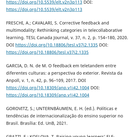
https://doi.org/10.5539/elt.v2n3p113
DOI:
https://doi.org/10.5539/elt.v2n3p113
FRESCHI, A.; CAVALARI, S. Corrective feedback and
multimodality: Rethinking categories in telecollaborative
learning. TESL Canada Journal, v. 37, n. 2, p. 154–180, 2020.
DOI
https://doi.org/10.18806/tesl.v37i2.1335
DOI:
https://doi.org/10.18806/tesl.v37i2.1335
GARCIA, D. N. de M. O feedback em teletandem entre
diferentes culturas: a perspectiva do exterior. Revista da
Anpoll, v. 1, n. 42, p. 96–109, 2017. DOI
https://doi.org/10.18309/anp.v1i42.1004
DOI:
https://doi.org/10.18309/anp.v1i42.1004
GOROVITZ, S.; UNTERNBÄUMEN, E. H. (ed.). Políticas e
tendências de internacionalização do ensino superior no
Brasil. Brasília: Ed. UnB, 2021.
GRAZZI, E.; KOSLOVA, T. Raising young learners’ ELF-