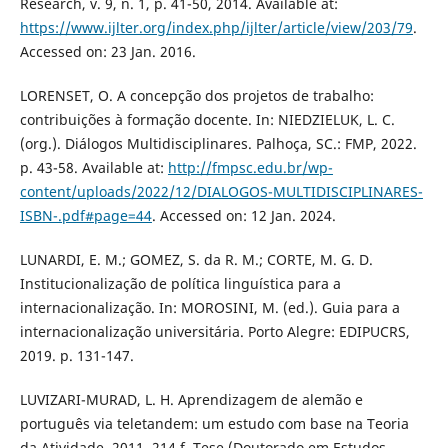
Research, v. 9, n. 1, p. 41-50, 2014. Available at:
https://www.ijlter.org/index.php/ijlter/article/view/203/79
.
Accessed on: 23 Jan. 2016.
LORENSET, O. A concepção dos projetos de trabalho:
contribuições à formação docente. In: NIEDZIELUK, L. C.
(org.). Diálogos Multidisciplinares. Palhoça, SC.: FMP, 2022.
p. 43-58. Available at:
http://fmpsc.edu.br/wp-
content/uploads/2022/12/DIALOGOS-MULTIDISCIPLINARES-
ISBN-.pdf#page=44
. Accessed on: 12 Jan. 2024.
LUNARDI, E. M.; GOMEZ, S. da R. M.; CORTE, M. G. D.
Institucionalização de política linguística para a
internacionalização. In: MOROSINI, M. (ed.). Guia para a
internacionalização universitária. Porto Alegre: EDIPUCRS,
2019. p. 131-147.
LUVIZARI-MURAD, L. H. Aprendizagem de alemão e
português via teletandem: um estudo com base na Teoria
da Atividade. 2011. 214 f. Tese (Doutorado em Estudos