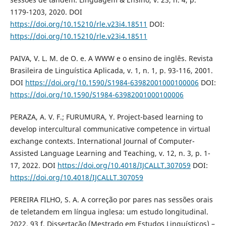
1179-1203, 2020. DOI
https://doi.org/10.15210/rle.v23i4.18511
DOI:
https://doi.org/10.15210/rle.v23i4.18511
PAIVA, V. L. M. de O. e. A WWW e o ensino de inglês. Revista
Brasileira de Linguística Aplicada, v. 1, n. 1, p. 93-116, 2001.
DOI
https://doi.org/10.1590/S1984-63982001000100006
DOI:
https://doi.org/10.1590/S1984-63982001000100006
PERAZA, A. V. F.; FURUMURA, Y. Project-based learning to
develop intercultural communicative competence in virtual
exchange contexts. International Journal of Computer-
Assisted Language Learning and Teaching, v. 12, n. 3, p. 1-
17, 2022. DOI
https://doi.org/10.4018/IJCALLT.307059
DOI:
https://doi.org/10.4018/IJCALLT.307059
PEREIRA FILHO, S. A. A correção por pares nas sessões orais
de teletandem em língua inglesa: um estudo longitudinal.
2022. 93 f. Dissertação (Mestrado em Estudos Linguísticos) –