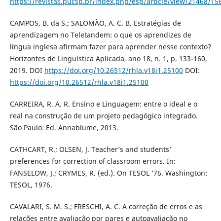
https://revistas.pucsp.br/index.php/esp/article/view/21468/15
CAMPOS, B. da S.; SALOMÃO, A. C. B. Estratégias de
aprendizagem no Teletandem: o que os aprendizes de
língua inglesa afirmam fazer para aprender nesse contexto?
Horizontes de Linguística Aplicada, ano 18, n. 1, p. 133-160,
2019. DOI
https://doi.org/10.26512/rhla.v18i1.25100
DOI:
https://doi.org/10.26512/rhla.v18i1.25100
CARREIRA, R. A. R. Ensino e Linguagem: entre o ideal e o
real na construção de um projeto pedagógico integrado.
São Paulo: Ed. Annablume, 2013.
CATHCART, R.; OLSEN, J. Teacher’s and students’
preferences for correction of classroom errors. In:
FANSELOW, J.; CRYMES, R. (ed.). On TESOL ’76. Washington:
TESOL, 1976.
CAVALARI, S. M. S.; FRESCHI, A. C. A correção de erros e as
relações entre avaliação por pares e autoavaliação no