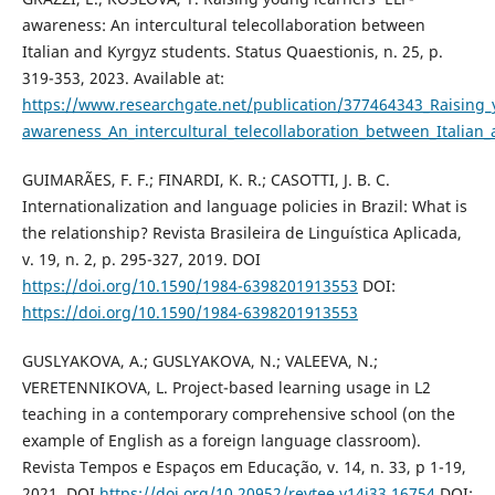
awareness: An intercultural telecollaboration between
Italian and Kyrgyz students. Status Quaestionis, n. 25, p.
319-353, 2023. Available at:
https://www.researchgate.net/publication/377464343_Raising_
awareness_An_intercultural_telecollaboration_between_Italian
GUIMARÃES, F. F.; FINARDI, K. R.; CASOTTI, J. B. C.
Internationalization and language policies in Brazil: What is
the relationship? Revista Brasileira de Linguística Aplicada,
v. 19, n. 2, p. 295-327, 2019. DOI
https://doi.org/10.1590/1984-6398201913553
DOI:
https://doi.org/10.1590/1984-6398201913553
GUSLYAKOVA, A.; GUSLYAKOVA, N.; VALEEVA, N.;
VERETENNIKOVA, L. Project-based learning usage in L2
teaching in a contemporary comprehensive school (on the
example of English as a foreign language classroom).
Revista Tempos e Espaços em Educação, v. 14, n. 33, p 1-19,
2021. DOI
https://doi.org/10.20952/revtee.v14i33.16754
DOI: