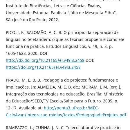
Instituto de Biociências, Letras e Ciências Exatas,
Universidade Estadual Paulista “Júlio de Mesquita Filho”,
São José do Rio Preto, 2022.
PICOLI, F.; SALOMÃO, A. C. B. O princípio da separação de
línguas no teletandem: o que as teorias propõem e como ele
funciona na prática. Estudos Linguísticos, v. 49, n. 3, p.
1605-1623, 2020. DOI
http://dx.doi.org/10.21165/el.v49i3.2458
DOI:
https://doi.org/10.21165/el.v49i3.2458
PRADO, M. E. B. B. Pedagogia de projetos: fundamentos e
implicações. In: ALMEIDA, M. E. B. de.; MORAM, J. M. (org.).
Integração das tecnologias na educação. Brasília: Ministério
da Educação/SEED/TV Escola/Salto para o Futuro, 2005. p.
12-17. Available at:
http://penta3.ufrgs.br/MEC-
CicloAvan/integracao_midias/textos/PedagogiadeProjetos.pdf
RAMPAZZO, L.; CUNHA, J. N. C. Telecollaborative practice in