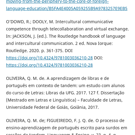
moving-from-the-periphery-to-the-core-of-foreign-
language-education/B5FA4E4005A059255B9A9783257E9EB5
O’DOWD, R.; DOOLY, M. Intercultural communicative
competence through telecollaboration and virtual exchange.
In: JACKSON, J. (ed.). The Routledge handbook of language
and intercultural communication. 2 ed. Nova Iorque:
Routledge. 2020. p. 361-375. DOI
https://doi.org/10.4324/9781003036210-28
DOI:
https://doi.org/10.4324/9781003036210-28
OLIVEIRA, Q. M. de. A aprendizagem de libras e de
português em contexto de tandem: um estudo com alunos
do curso de Letras: Libras da UFG. 2017. 127 f. Dissertação
(Mestrado em Letras e Linguística) – Faculdade de Letras,
Universidade Federal de Goiás, Goiânia, 2017.
OLIVEIRA, Q. M. de; FIGUEIREDO, F. J. Q. de. O processo de
ensino-aprendizagem de português escrito para surdos em
sessões de tandem. Linguagem & Ensino, v. 23, n. 4, p.