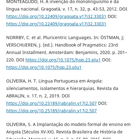
MONTEAGUDO, H. A invenção do monolinguismo e da
língua nacional. Gragoatá, v. 17, n. 32, p. 43-53, 2012. DOI
https://doi.org/10.22409/gragoata.v17i32.33031
DOI:
https://doi.org/10.22409/gragoata.v17i32.33031
NORRBY, C. et al. Pluricentric Languages. In: ÖSTMAN, J;
VERSCHUEREN, J. (ed.). Handbook of Pragmatics: 23rd
Annual Installment. Amsterdam: Benjamins, 2020. p. 201–
220. DOI
https://doi.org/10.1075/hop.23.plu1
DOI:
https://doi.org/10.1075/hop.23.plu1
OLIVEIRA, H. T. Língua Portuguesa em Angola:
silenciamentos, isolamentos e hierarquias. Revista da
ABRALIN, v. 17, n. 2, 2019. DOI
https://doi.org/10.25189/rabralin.v17i2.507
DOI:
https://doi.org/10.25189/rabralin.v17i2.507
OLIVEIRA, S. A Implantação do modelo formal de ensino em
Angola (Séculos XV-XX). Revista Brasileira de História de