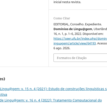
inicial nesta revista.
Como Citar
EDITORIAL, Conselho. Expediente.
Domínios de Lingu@gem
, Uberlândi
16, n. 1, p. 1–6, 2022. Disponível em:
https://seer.ufu.br/index.php/domin
inguagem/article/view/64193
. Acess
6 ago. 2026.
Formatos de Citação
es)
Lingu@gem: v. 15 n. 4 (2021): Estudo de construções linguísticas 
itiva
de Lingu@gem: v. 16 n. 4 (2022): Tratamento Computacional do