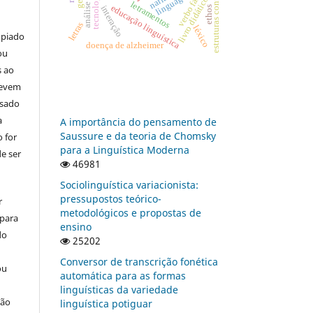
estruturas conformativas
verbo fazer
linguagens
livro didático
letramentos
educação linguística
interação
ethos
letras
léxico
opiado
doença de alzheimer
ou
s ao
devem
usado
a
A importância do pensamento de
Saussure e da teoria de Chomsky
 for
para a Linguística Moderna
e ser
46981
Sociolinguística variacionista:
pressupostos teórico-
r
metodológicos e propostas de
 para
ensino
do
25202
Conversor de transcrição fonética
ou
automática para as formas
linguísticas da variedade
ção
linguística potiguar