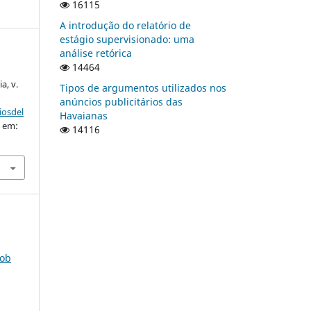
16115
A introdução do relatório de
estágio supervisionado: uma
análise retórica
14464
a, v.
Tipos de argumentos utilizados nos
anúncios publicitários das
iosdel
Havaianas
o em:
14116
sob