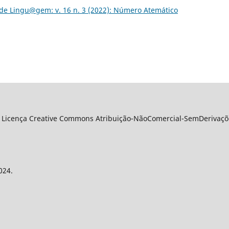
de Lingu@gem: v. 16 n. 3 (2022): Número Atemático
 Licença Creative Commons Atribuição-NãoComercial-SemDerivações
024.