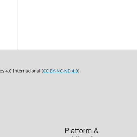
 4.0 Internacional (
CC BY-NC-ND 4.0
).