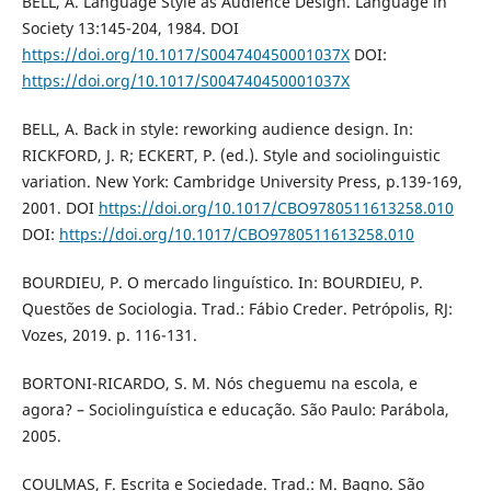
BELL, A. Language Style as Audience Design. Language in
Society 13:145-204, 1984. DOI
https://doi.org/10.1017/S004740450001037X
DOI:
https://doi.org/10.1017/S004740450001037X
BELL, A. Back in style: reworking audience design. In:
RICKFORD, J. R; ECKERT, P. (ed.). Style and sociolinguistic
variation. New York: Cambridge University Press, p.139-169,
2001. DOI
https://doi.org/10.1017/CBO9780511613258.010
DOI:
https://doi.org/10.1017/CBO9780511613258.010
BOURDIEU, P. O mercado linguístico. In: BOURDIEU, P.
Questões de Sociologia. Trad.: Fábio Creder. Petrópolis, RJ:
Vozes, 2019. p. 116-131.
BORTONI-RICARDO, S. M. Nós cheguemu na escola, e
agora? – Sociolinguística e educação. São Paulo: Parábola,
2005.
COULMAS, F. Escrita e Sociedade. Trad.: M. Bagno. São