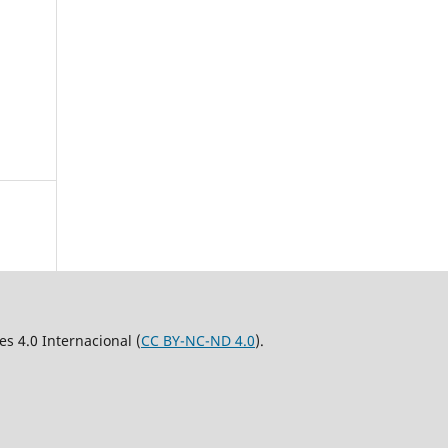
 4.0 Internacional (
CC BY-NC-ND 4.0
).