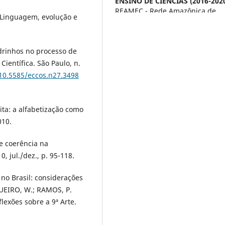
ENSINO DE CIÊNCIAS (2016-2020
REAMEC - Rede Amazônica de
 Linguagem, evolução e
Educação em Ciências e Matemát
9(3).
10.26571/reamec.v9i3.12902
drinhos no processo de
Científica. São Paulo, n.
/10.5585/eccos.n27.3498
rita: a alfabetização como
010.
 e coerência na
0, jul./dez., p. 95-118.
o Brasil: considerações
GUEIRO, W.; RAMOS, P.
lexões sobre a 9ª Arte.