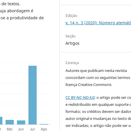
 de textos.
cuja abordagem é
Edição
za-se a produtividade de
v. 14 n. 3 (2020): Número atemát
Seção
Artigos
Licença
Autores que publicam nesta revista
concordam com os seguintes termos
licença Creative Commons
CC BY-NC-ND 4.0
: o artigo pode ser c
e redistribuído em qualquer suporte 
formato; os créditos devem ser dado
autor original e mudanças no texto 
ser indicadas; o artigo não pode ser 