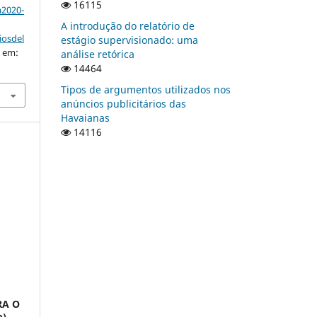
16115
a2020-
A introdução do relatório de
iosdel
estágio supervisionado: uma
o em:
análise retórica
14464
Tipos de argumentos utilizados nos
anúncios publicitários das
Havaianas
14116
RA O