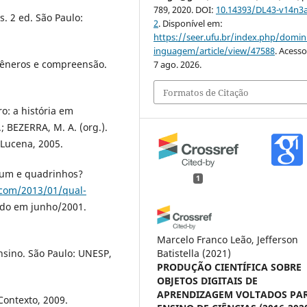
789, 2020. DOI:
10.14393/DL43-v14n3
s. 2 ed. São Paulo:
2
. Disponível em:
https://seer.ufu.br/index.php/domin
inguagem/article/view/47588
. Acess
 gêneros e compreensão.
7 ago. 2026.
Formatos de Citação
: a história em
; BEZERRA, M. A. (org.).
 Lucena, 2005.
rtum e quadrinhos?
1
.com/2013/01/qual-
ado em junho/2001.
Marcelo Franco Leão, Jefferson
Batistella
(2021)
sino. São Paulo: UNESP,
PRODUÇÃO CIENTÍFICA SOBRE
OBJETOS DIGITAIS DE
APRENDIZAGEM VOLTADOS PA
Contexto, 2009.