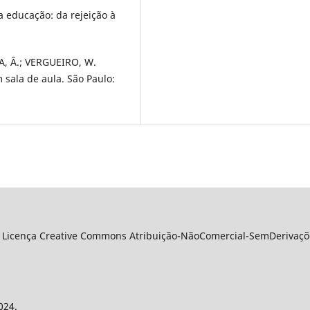
 educação: da rejeição à
A, Â.; VERGUEIRO, W.
 sala de aula. São Paulo:
 Licença Creative Commons Atribuição-NãoComercial-SemDerivações
024.