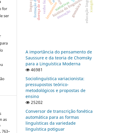
doença de alzheimer
educação linguística
xiangdong li
verbo fazer
história da linguística
a
narrativas
letramentos
gramática
 for
interação
e ser
r
 para
do
A importância do pensamento de
Saussure e da teoria de Chomsky
para a Linguística Moderna
ou
46981
Sociolinguística variacionista:
ção
pressupostos teórico-
metodológicos e propostas de
ensino
25202
Conversor de transcrição fonética
s
automática para as formas
m as
linguísticas da variedade
e
linguística potiguar
p. 763–