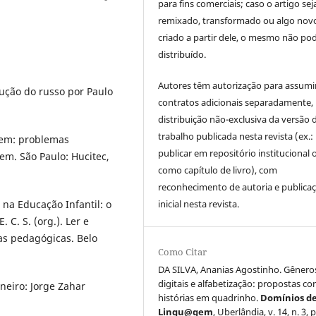
para fins comerciais; caso o artigo sej
remixado, transformado ou algo novo
criado a partir dele, o mesmo não pod
distribuído.
Autores têm autorização para assumi
dução do russo por Paulo
contratos adicionais separadamente,
distribuição não-exclusiva da versão 
trabalho publicada nesta revista (ex.:
gem: problemas
publicar em repositório institucional 
m. São Paulo: Hucitec,
como capítulo de livro), com
reconhecimento de autoria e publica
r na Educação Infantil: o
inicial nesta revista.
 C. S. (org.). Ler e
cas pedagógicas. Belo
Como Citar
DA SILVA, Ananias Agostinho. Gênero
digitais e alfabetização: propostas co
neiro: Jorge Zahar
histórias em quadrinho.
Domínios d
Lingu@gem
, Uberlândia, v. 14, n. 3, 