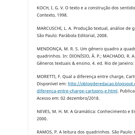
KOCH, I. G. V. O texto e a construção dos sentido
Contexto, 1998.
MARCUSCHI, L. A. Produção textual, análise de
São Paulo: Parábola Editorial, 2008.
MENDONÇA, M. R. S. Um gênero quadro a quadro
quadrinhos. In: DIONÍSIO, Â. P.; MACHADO, R. A.
Gêneros textuais & ensino. 4. ed. Rio de Janeiro:
MORETTI, F. Qual a diferença entre charge, Ca
Disponível em:
http://oblogderedacao.blogspot
diferenca-entre-charge-cartoons-e.html
. Public
Acesso em: 02 dezembro/2018.
NEVES, M. H. M. A Gramática: Conhecimento e En
2000.
RAMOS, P. A leitura dos quadrinhos. São Paulo: 