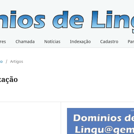
res
Chamada
Notícias
Indexação
Cadastro
Pa
co
/
Artigos
zação