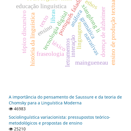
português falado
ethos
ensino de produção textual
xiangdong li
educação linguística
doença de alzheimer
anáfora
libras
tecnologia digital
tópico discursivo
história da linguística
texto
gramática
linguagens
ensino
narrativas
interação
letramentos
léxico
fraseologia
maingueneau
A importância do pensamento de Saussure e da teoria de
Chomsky para a Linguística Moderna
46983
Sociolinguística variacionista: pressupostos teórico-
metodológicos e propostas de ensino
25210