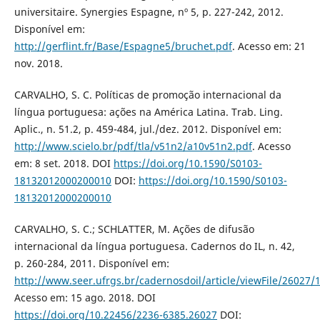
universitaire. Synergies Espagne, nº 5, p. 227-242, 2012.
Disponível em:
http://gerflint.fr/Base/Espagne5/bruchet.pdf
. Acesso em: 21
nov. 2018.
CARVALHO, S. C. Políticas de promoção internacional da
língua portuguesa: ações na América Latina. Trab. Ling.
Aplic., n. 51.2, p. 459-484, jul./dez. 2012. Disponível em:
http://www.scielo.br/pdf/tla/v51n2/a10v51n2.pdf
. Acesso
em: 8 set. 2018. DOI
https://doi.org/10.1590/S0103-
18132012000200010
DOI:
https://doi.org/10.1590/S0103-
18132012000200010
CARVALHO, S. C.; SCHLATTER, M. Ações de difusão
internacional da língua portuguesa. Cadernos do IL, n. 42,
p. 260-284, 2011. Disponível em:
http://www.seer.ufrgs.br/cadernosdoil/article/viewFile/26027/
Acesso em: 15 ago. 2018. DOI
https://doi.org/10.22456/2236-6385.26027
DOI: