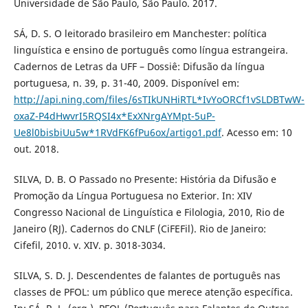
Universidade de São Paulo, São Paulo. 2017.
SÁ, D. S. O leitorado brasileiro em Manchester: política
linguística e ensino de português como língua estrangeira.
Cadernos de Letras da UFF – Dossiê: Difusão da língua
portuguesa, n. 39, p. 31-40, 2009. Disponível em:
http://api.ning.com/files/6sTIkUNHiRTL*IvYoORCf1vSLDBTwW-
oxaZ-P4dHwvrI5RQSI4x*ExXNrgAYMpt-5uP-
Ue8l0bisbiUu5w*1RVdFK6fPu6ox/artigo1.pdf
. Acesso em: 10
out. 2018.
SILVA, D. B. O Passado no Presente: História da Difusão e
Promoção da Língua Portuguesa no Exterior. In: XIV
Congresso Nacional de Linguística e Filologia, 2010, Rio de
Janeiro (RJ). Cadernos do CNLF (CiFEFil). Rio de Janeiro:
Cifefil, 2010. v. XIV. p. 3018-3034.
SILVA, S. D. J. Descendentes de falantes de português nas
classes de PFOL: um público que merece atenção específica.