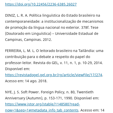
https://doi.org/10.22456/2236-6385.26027
DINIZ, L. R. A. Política linguística do Estado brasileiro na
contemporaneidade: a institucionalização de mecanismos
de promoção da língua nacional no exterior. 378f. Tese
(Doutorado em Linguística) – Universidade Estadual de
Campinas, Campinas. 2012.
FERREIRA, L. M. L. O leitorado brasileiro na Tailândia: uma
contribuição para o debate a respeito do papel do
professor-leitor. Revista do GEL, v. 11, n. 1, p. 10-29, 2014.
Disponível em:
https://revistadogel.gel.org.br/rg/article/viewFile/17/274
.
Acesso em: 14 ago. 2018.
NYE, J. S. Soft Power. Foreign Policy, n. 80, Twentieth
Anniversary (Autumn), p. 153-171, 1990. Disponível em:
https://www.jstor.org/stable/1148580?read-
now=1&seq=1#metadata_info_tab_contents
. Acesso em: 14