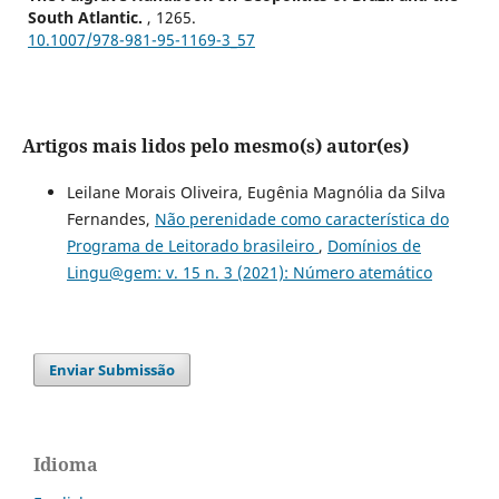
South Atlantic.
, 1265.
10.1007/978-981-95-1169-3_57
Artigos mais lidos pelo mesmo(s) autor(es)
Leilane Morais Oliveira, Eugênia Magnólia da Silva
Fernandes,
Não perenidade como característica do
Programa de Leitorado brasileiro
,
Domínios de
Lingu@gem: v. 15 n. 3 (2021): Número atemático
Enviar Submissão
Idioma