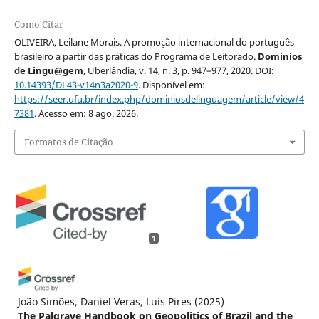
Como Citar
OLIVEIRA, Leilane Morais. A promoção internacional do português
brasileiro a partir das práticas do Programa de Leitorado.
Domínios
de Lingu@gem
, Uberlândia, v. 14, n. 3, p. 947–977, 2020. DOI:
10.14393/DL43-v14n3a2020-9
. Disponível em:
https://seer.ufu.br/index.php/dominiosdelinguagem/article/view/4
7381
. Acesso em: 8 ago. 2026.
Formatos de Citação
1
João Simões, Daniel Veras, Luís Pires
(2025)
The Palgrave Handbook on Geopolitics of Brazil and the