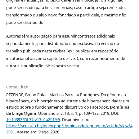
original e mudanças no texto devem ser indicadas; o artigo não
pode ser usado para fins comerciais; caso o artigo seja remixado,
transformado ou algo novo for criado a partir dele, o mesmo não
pode ser distribuído.
Autores têm autorização para assumir contratos adicionais
separadamente, para distribuição não-exclusiva da versão do
trabalho publicada nesta revista (ex.: publicar em repositório
institucional ou como capítulo de livro), com reconhecimento de
autoria e publicação inicial nesta revista.
Como Citar
REZENDE, Breno Rafael Martins Parreira Rodrigues. Do gênero ao
hipergênero, do hipergênero ao sistema de hipergenericidade: um
estudo sobre o funcionamento discursivo do Facebook.
Domínios
de Lingu@gem
, Uberlândia, v. 13, n. 1, p. 109–132, 2019. DOI:
10.14393/DL37-v13n1a2019-5
. Disponível em:
https://seer.ufu.br/index.php/dominiosdelinguagem/article/view/4
2051
. Acesso em: 9 ago. 2026.