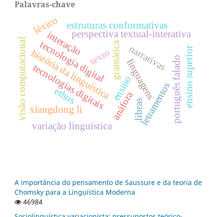
Palavras-chave
léxico
estruturas conformativas
perspectiva textual-interativa
interação
visão computacional
tecnologia digital
gramática
narrativas
ensino superior
texto
história da linguística
português falado
linguagens
tecnologias digitais
ensino
letramentos
ethos
anáfora
libras
xiangdong li
variação linguística
A importância do pensamento de Saussure e da teoria de
Chomsky para a Linguística Moderna
46984
Sociolinguística variacionista: pressupostos teórico-