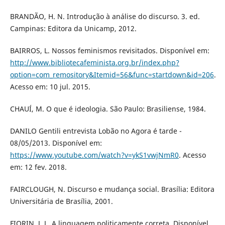
BRANDÃO, H. N. Introdução à análise do discurso. 3. ed.
Campinas: Editora da Unicamp, 2012.
BAIRROS, L. Nossos feminismos revisitados. Disponível em:
http://www.bibliotecafeminista.org.br/index.php?
option=com_remository&Itemid=56&func=startdown&id=206
.
Acesso em: 10 jul. 2015.
CHAUÍ, M. O que é ideologia. São Paulo: Brasiliense, 1984.
DANILO Gentili entrevista Lobão no Agora é tarde -
08/05/2013. Disponível em:
https://www.youtube.com/watch?v=ykS1vwjNmR0
. Acesso
em: 12 fev. 2018.
FAIRCLOUGH, N. Discurso e mudança social. Brasília: Editora
Universitária de Brasília, 2001.
FIORIN, J. L. A linguagem politicamente correta. Disponível