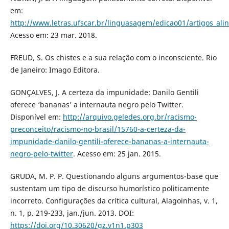
em:
http://www.letras.ufscar.br/linguasagem/edicao01/artigos_al
Acesso em: 23 mar. 2018.
FREUD, S. Os chistes e a sua relação com o inconsciente. Rio
de Janeiro: Imago Editora.
GONÇALVES, J. A certeza da impunidade: Danilo Gentili
oferece ‘bananas’ a internauta negro pelo Twitter.
Disponível em:
http://arquivo.geledes.org.br/racismo-
preconceito/racismo-no-brasil/15760-a-certeza-da-
impunidade-danilo-gentili-oferece-bananas-a-internauta-
negro-pelo-twitter
. Acesso em: 25 jan. 2015.
GRUDA, M. P. P. Questionando alguns argumentos-base que
sustentam um tipo de discurso humorístico politicamente
incorreto. Configurações da crítica cultural, Alagoinhas, v. 1,
n. 1, p. 219-233, jan./jun. 2013. DOI:
https://doi.org/10.30620/gz.v1n1.p303