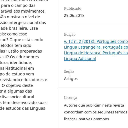
 para o campo das
Publicado
parável aos movimentos
29.06.2018
ão mostra o nível de
ssão intergeracional das
de brasileira. Esse
ais: como esse
Edição
mpo? O que está sendo
v. 12 n. 2 (2018): Português como
métodos têm sido
Língua Estrangeira, Português c
las? Estão preparadas
Língua de Herança, Português c
Brasil? Os educadores
Língua Adicional
tura, identidade,
nal-latitudinal em
Seção
po de estudo vem
Artigos
revistando educadores e
 O objetivo deste
der a algumas das
iva sociocultural
Licença
 têm desenvolvido suas
Autores que publicam nesta revista
de estudos das Línguas
concordam com os seguintes termos
licença Creative Commons