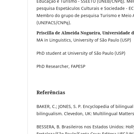
Educação e Turismo - SSEETU (UNEB/CNPq). Me
pesquisa Espetáculos Culturais e Sociedade - E
Membro do grupo de pesquisa Turismo e Meio 
(UNIFACS/CNPq).
Priscilla de Almeida Nogueira, Universidade d
MA in Linguistics, University of São Paulo (USP)
PhD student at University of São Paulo (USP)
PhD Researcher, FAPESP
Referências
BAKER, C.; JONES, S. P. Encyclopedia of bilingua
bilingualism. Clevedon, UK: Multilingual Matters
BESSERA, B. Brasileiros nos Estados Unidos: Hol
Fortaleza/São Paulo/Santa Cruz: Editora UFC/U