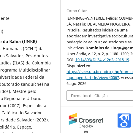
Como Citar
Mente
JENNINGS-WINTERLE, Felicia; COIMB
SÁ, Natalia; DE ALMEIDA NOGUEIRA,
Priscilla. Resultados iniciais de uma
l)
abordagem investigativa sociocultura
o da Bahia (UNEB)
pedagógica ao PHL: educadores e as
iniciativas.
Domínios de Lingu@ge
as Humanas (DCH-I) da
Uberlândia, v. 12, n. 2, p. 1180–1209, 2
us Salvador. Pós-doutora
DOI:
10.14393/DL34-v12n2a2018-19
.
tudies (ILAS) da Columbia
Disponível em:
Programa Multidisciplinar
https://seer.ufu.br/index.php/domin
iversidade Federal da
inguagem/article/view/40067
. Acess
6 ago. 2026.
(doutorado sanduíche) na
idos). Mestre pelo
Formatos de Citação
o Regional e Urbano
or (2007). Especialista
Católica do Salvador
rsidade Salvador (2002).
olidária, Espaço,
0