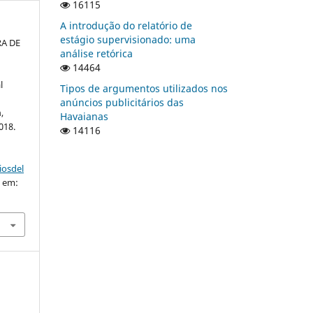
16115
A introdução do relatório de
estágio supervisionado: uma
RA DE
análise retórica
14464
l
Tipos de argumentos utilizados nos
anúncios publicitários das
m
,
Havaianas
018.
14116
iosdel
o em: