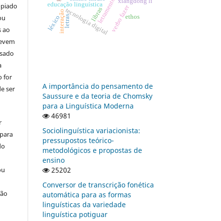
letramentos
xiangdong li
educação linguística
opiado
verbo fazer
libras
tecnologia digital
interação
ou
ethos
léxico
letras
s ao
devem
usado
a
 for
A importância do pensamento de
e ser
Saussure e da teoria de Chomsky
para a Linguística Moderna
46981
r
Sociolinguística variacionista:
 para
pressupostos teórico-
do
metodológicos e propostas de
ensino
25202
ou
Conversor de transcrição fonética
ção
automática para as formas
linguísticas da variedade
linguística potiguar