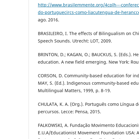
http://www.brasilemmente.org/4cplh---conferec
do-portuguecircs-como-liacutengua-de-herancce
ago. 2016.
BRASILEIRO, I. The effects of Bilingualism on Ch
Speech Sounds. Utrecht: LOT, 2009.
BRINTON, D.; KAGAN, O.; BAUCKUS, S. (Eds.). H
education. A new field emerging. New York: Rou
CORSON, D. Community-based education for indi
MAY, S. (Ed.). Indigenous community-based educ
Multilingual Matters, 1999, p. 8-19.
CHULATA, K. A. (Org.). Português como Língua d
percursos. Lecce: Pensa, 2015.
FALKOWSKI, A. Fundação Movimento Educacioni
E.U.A/Educationist Movement Foundation USA: A