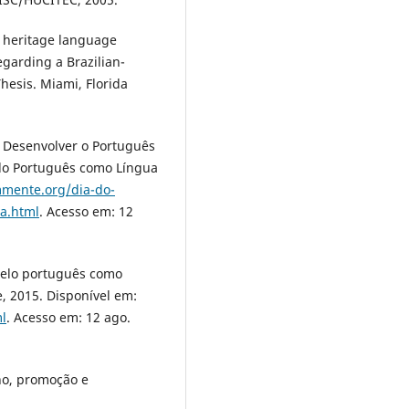
 heritage language
egarding a Brazilian-
hesis. Miami, Florida
 Desenvolver o Português
 do Português como Língua
mmente.org/dia-do-
a.html
. Acesso em: 12
pelo português como
, 2015. Disponível em:
l
. Acesso em: 12 ago.
no, promoção e