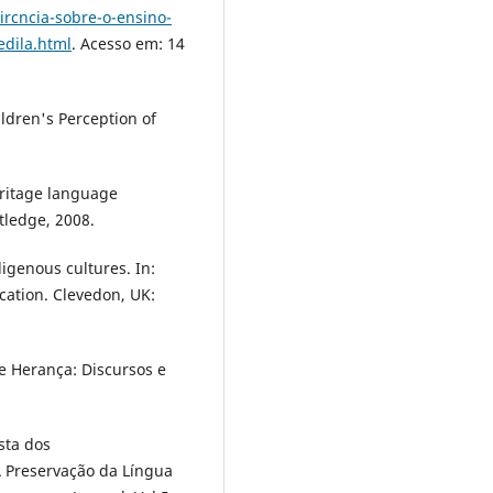
ircncia-sobre-o-ensino-
dila.html
. Acesso em: 14
ildren's Perception of
eritage language
tledge, 2008.
genous cultures. In:
ation. Clevedon, UK:
e Herança: Discursos e
sta dos
 Preservação da Língua