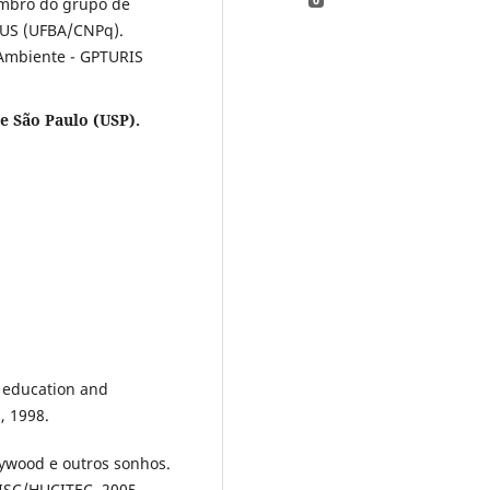
mbro do grupo de
CUS (UFBA/CNPq).
Ambiente - GPTURIS
e São Paulo (USP).
l education and
, 1998.
lywood e outros sonhos.
NISC/HUCITEC, 2005.