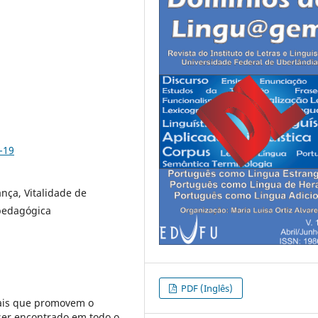
-19
nça, Vitalidade de
-pedagógica
PDF (Inglês)
ais que promovem o
ser encontrado em todo o