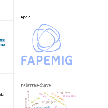
Apoio
omo
omo
Palavras-chave
maingueneau
gesto musical
tecnologias digitais
livro didático
narrativas
 da
pedagogia
anáfora
notícias
linguagens
ensino
ensino médio