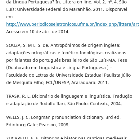
da Língua Portuguesa? In. Littera on line. Vol. 2. nº. 4. São
Luís: Universidade Federal do Maranhão, 2011. Disponível
em
http://www.periodicoseletronicos.ufma.br/index.php/littera/ar
Acesso em 10 de abr. de 2014.
SOUZA, S. M L. S. de. Antropônimos de origem inglesa:
adaptações ortográficas e fonético-fonológicas realizadas
por falantes do português brasileiro de São Luís-MA. Tese
(Doutorado em Linguística e Língua Portuguesa ) –
Faculdade de Letras da Universidade Estadual Paulista Júlio
de Mesquita Filho, FCL/UNESP, Araraquara: 2011.
TRASK, R. L. Dicionário de linguagem e linguística. Tradução
e adaptação de Rodolfo Ilari. São Paulo: Contexto, 2004.
WELLS, J. C. Longman pronunciation dictionary. 3rd ed.
Edinburg Gate: Pearson, 2008.
ZUCARELLI, F. E. Ditongos e hiatos nas cantigas medievais