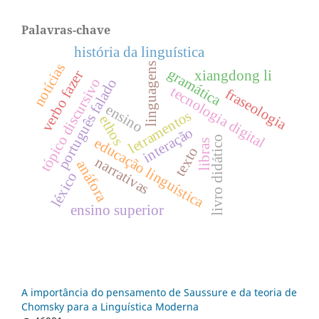
Palavras-chave
história da linguística
notícias
linguagens
gramática
xiangdong li
verbo fazer
tópico discursivo
português falado
tecnologia digital
fraseologia
ensino
letramentos
ethos
interação
livro didático
educação linguística
libras
texto
narrativas
anáfora
léxico
ensino superior
A importância do pensamento de Saussure e da teoria de
Chomsky para a Linguística Moderna