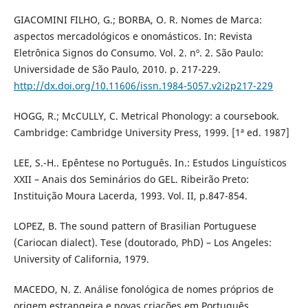
GIACOMINI FILHO, G.; BORBA, O. R. Nomes de Marca:
aspectos mercadológicos e onomásticos. In: Revista
Eletrônica Signos do Consumo. Vol. 2. nº. 2. São Paulo:
Universidade de São Paulo, 2010. p. 217-229.
http://dx.doi.org/10.11606/issn.1984-5057.v2i2p217-229
HOGG, R.; McCULLY, C. Metrical Phonology: a coursebook.
Cambridge: Cambridge University Press, 1999. [1ª ed. 1987]
LEE, S.-H.. Epêntese no Português. In.: Estudos Linguísticos
XXII – Anais dos Seminários do GEL. Ribeirão Preto:
Instituição Moura Lacerda, 1993. Vol. II, p.847-854.
LOPEZ, B. The sound pattern of Brasilian Portuguese
(Cariocan dialect). Tese (doutorado, PhD) – Los Angeles:
University of California, 1979.
MACEDO, N. Z. Análise fonológica de nomes próprios de
origem estrangeira e novas criações em Português