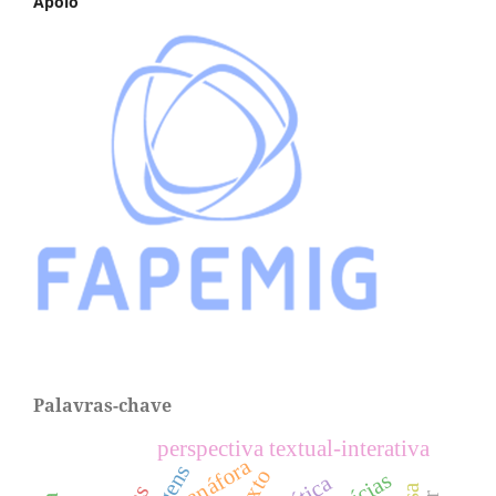
Apoio
Palavras-chave
perspectiva textual-interativa
anáfora
texto