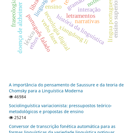
linguagens
notícias
gramática
libras
língua portuguesa
ensino superior
fraseologia
doença de alzheimer
ensino
interação
tecnologia digital
letramentos
português falado
história da linguística
narrativas
verbo fazer
xiangdong li
léxico
ethos
A importância do pensamento de Saussure e da teoria de
Chomsky para a Linguística Moderna
46984
Sociolinguística variacionista: pressupostos teórico-
metodológicos e propostas de ensino
25214
Conversor de transcrição fonética automática para as
formas linguísticas da variedade linguística potiguar