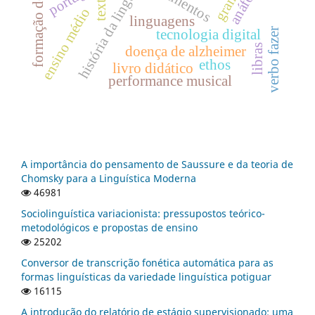
história da linguística
letramentos
anáfora
texto
ensino médio
linguagens
verbo fazer
tecnologia digital
libras
doença de alzheimer
ethos
livro didático
performance musical
A importância do pensamento de Saussure e da teoria de
Chomsky para a Linguística Moderna
46981
Sociolinguística variacionista: pressupostos teórico-
metodológicos e propostas de ensino
25202
Conversor de transcrição fonética automática para as
formas linguísticas da variedade linguística potiguar
16115
A introdução do relatório de estágio supervisionado: uma